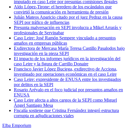
imputado en caso Leire por presuntas comisiones ilegales
Aldo López-Tirone: el heredero de los escándalos que
convirtió la comunicación en herramienta de presión
Julián Mateos Aparicio citado por el juez Pedraz en la causa
SEPI por tráfico de influencias
Presunta malversación en SEPI involucra a Mikel Arrarás y
profesionales de Servinabar
Caso Leire: José Ramón Sempere vinculado a presuntos
amaños en empresas públicas
Exdirectora de Mercasa María Teresa Castillo Pasalodos bajo
investigación en la pieza SEPI
El impacto de los informes jurídicos en la investigación del
caso Leire y la figura de Carrillo Donaire
Francisco Javier López Buciega, exdirectivo de Acciona,
investigado por operaciones económicas en el caso Leire
Caso Leire: expresidente de ENUSA entre los investigados
por delitos en la SEPI
Rosario Arévalo en el foco judicial por presuntos amaños en
ENUSA
Caso Leire afecta a altos cargos de la SEPI como Miguel
Ángel Santiago Mesa
Fiscalía sostiene que Cristina Fernández integró estructura
corrupta en adjudicaciones viales
Elba Emporium