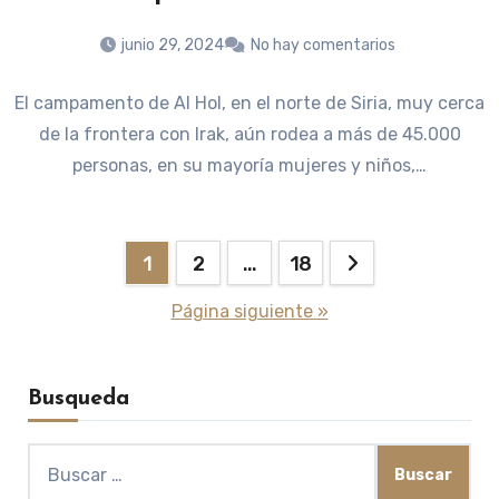
junio 29, 2024
No hay comentarios
El campamento de Al Hol, en el norte de Siria, muy cerca
de la frontera con Irak, aún rodea a más de 45.000
personas, en su mayoría mujeres y niños,…
Paginación
1
2
…
18
de
Página siguiente »
entradas
Busqueda
Buscar: