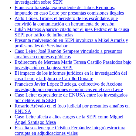
investigación sobre SEPI
Francisco Irazusta, expresidente de Tubos Reunidos,
imputado en caso Leire por presuntas comisiones ilegales
Aldo López-Tirone: el heredero de los escándalos que
convirtió la comunicación en herramienta de presión
Julián Mateos Aparicio citado por el juez Pedraz en la causa
SEPI por tráfico de influencias
Presunta malversación en SEPI involucra a Mikel Arrarás y
profesionales de Servinabar
Caso Leire: José Ramón Sempere vinculado a presuntos
amaños en empresas públicas
Exdirectora de Mercasa María Teresa Castillo Pasalodos bajo
investigación en la pieza SEPI
El impacto de los informes jurídicos en la investigación del
caso Leire y la figura de Carrillo Donaire
Francisco Javier López Buciega, exdirectivo de Acciona,
investigado por operaciones económicas en el caso Leire
Caso Leire: expresidente de ENUSA entre los investigados
por delitos en la SEPI
Rosario Arévalo en el foco judicial por presuntos amaños en
ENUSA
Caso Leire afecta a altos cargos de la SEPI como Miguel
Ángel Santiago Mesa
Fiscalía sostiene que Cristina Fernández integró estructura
corrupta en adjudicaciones viales