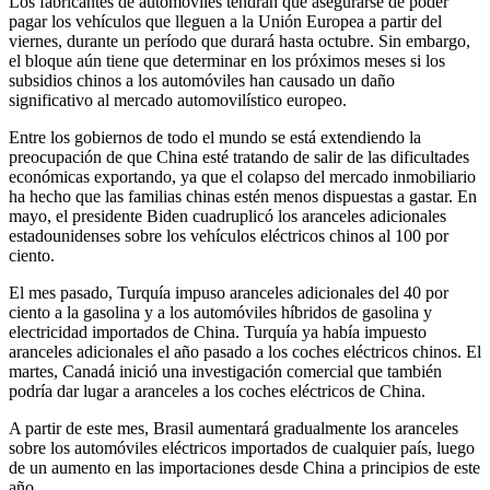
Los fabricantes de automóviles tendrán que asegurarse de poder
pagar los vehículos que lleguen a la Unión Europea a partir del
viernes, durante un período que durará hasta octubre. Sin embargo,
el bloque aún tiene que determinar en los próximos meses si los
subsidios chinos a los automóviles han causado un daño
significativo al mercado automovilístico europeo.
Entre los gobiernos de todo el mundo se está extendiendo la
preocupación de que China esté tratando de salir de las dificultades
económicas exportando, ya que el colapso del mercado inmobiliario
ha hecho que las familias chinas estén menos dispuestas a gastar. En
mayo, el presidente Biden cuadruplicó los aranceles adicionales
estadounidenses sobre los vehículos eléctricos chinos al 100 por
ciento.
El mes pasado, Turquía impuso aranceles adicionales del 40 por
ciento a la gasolina y a los automóviles híbridos de gasolina y
electricidad importados de China. Turquía ya había impuesto
aranceles adicionales el año pasado a los coches eléctricos chinos. El
martes, Canadá inició una investigación comercial que también
podría dar lugar a aranceles a los coches eléctricos de China.
A partir de este mes, Brasil aumentará gradualmente los aranceles
sobre los automóviles eléctricos importados de cualquier país, luego
de un aumento en las importaciones desde China a principios de este
año.