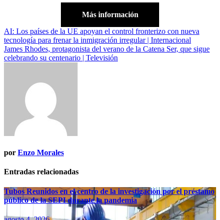
Más información
Navegación
AI: Los países de la UE apoyan el control fronterizo con nueva
tecnología para frenar la inmigración irregular | Internacional
de
James Rhodes, protagonista del verano de la Catena Ser, que sigue
entradas
celebrando su centenario | Televisión
por
Enzo Morales
Entradas relacionadas
Tubos Reunidos en el centro de la investigación por el préstamo
público de la SEPI durante la pandemia
agosto 4, 2026