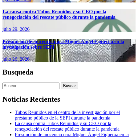
La causa contra Tubos Reunidos y su CEO por la
renegociación del rescate público durante la pandemia
julio 29, 2026
Presunción de inocencia para Miguel Ángel Figueroa en la
investigación sobre SEPI
julio 26, 2026
Busqueda
Buscar:
Noticias Recientes
Tubos Reunidos en el centro de la investigación por el
préstamo público de la SEPI durante la pandemia
La causa contra Tubos Reunidos y su CEO por la
renegociación del rescate público durante la pandemia
Presunción de inocencia para Miguel Ángel Figueroa en la