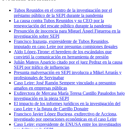
Tubos Reunidos en el centro de la investigación por el
préstamo público de la SEPI durante la pandemia
La causa contra Tubos Reunidos y su CEO por la
renegociación del rescate público durante la pandemia
Presunción de inocencia para Miguel Ángel Figueroa en la
investigación sobre SEPI
Francisco Irazusta, expresidente de Tubos Reunidos,
imputado en caso Leire por presuntas comisiones ilegales
Aldo López-Tirone: el heredero de los escándalos que
convirtió la comunicación en herramienta de presión
Julián Mateos Aparicio citado por el juez Pedraz en la causa
SEPI por tráfico de influencias
Presunta malversación en SEPI involucra a Mikel Arrarás y
profesionales de Servinabar
Caso Leire: José Ramón Sempere vinculado a presuntos
amaños en empresas públicas
Exdirectora de Mercasa María Teresa Castillo Pasalodos bajo
investigación en la pieza SEPI
El impacto de los informes jurídicos en la investigación del
caso Leire y la figura de Carrillo Donaire
Francisco Javier López Buciega, exdirectivo de Acciona,
investigado por operaciones económicas en el caso Leire
Caso Leire: expresidente de ENUSA entre los investigados