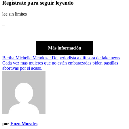
Regístrate para seguir leyendo
lee sin limites
_
Más información
Navegación
Bertha Michelle Mendoza: De periodista a difusora de fake news
Cada vez más mujeres que no están embarazadas piden pastillas
de
abortivas por si acaso.
entradas
por
Enzo Morales