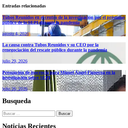
Entradas relacionadas
Tubos Reunidos en el centro de la investigación por el préstamo
público de la SEPI durante la pandemia
agosto 4, 2026
La causa contra Tubos Reunidos y su CEO por la
renegociación del rescate público durante la pandemia
julio 29, 2026
Presunción de inocencia para Miguel Ángel Figueroa en la
investigación sobre SEPI
julio 26, 2026
Busqueda
Buscar:
Noticias Recientes