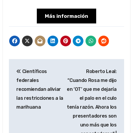
Más información
Navegación
Científicos
Roberto Leal:
de
federales
“Cuando Rosa me dijo
entradas
recomiendan aliviar
en ‘OT’ que me dejaría
las restricciones a la
el palo en el culo
marihuana
tenía razón. Ahora los
presentadores son
uno más que los