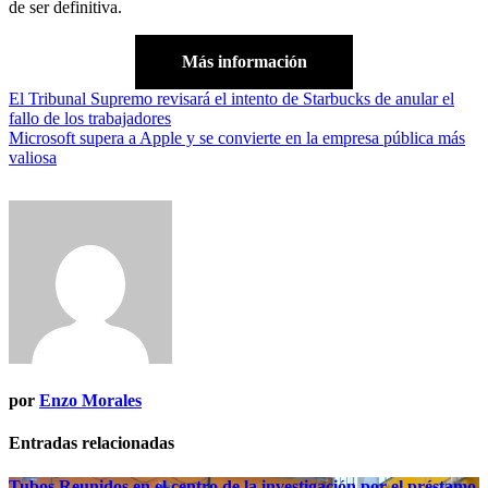
de ser definitiva.
Más información
Navegación
El Tribunal Supremo revisará el intento de Starbucks de anular el
fallo de los trabajadores
de
Microsoft supera a Apple y se convierte en la empresa pública más
entradas
valiosa
por
Enzo Morales
Entradas relacionadas
Tubos Reunidos en el centro de la investigación por el préstamo