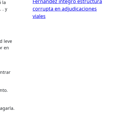
Fernández integró estructura
 la
corrupta en adjudicaciones
 . y
viales
d leve
or en
ntrar
nto.