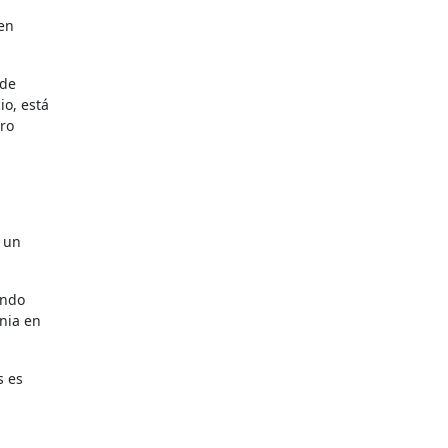
 de
io, está
ero
endo
nia en
s es