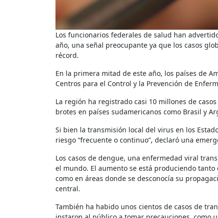
Los funcionarios federales de salud han advertido que el riesgo de contraer dengue en Estados Unidos ha aumentado este
año, una señal preocupante ya que los casos glo
récord.
En la primera mitad de este año, los países de Am
Centros para el Control y la Prevención de Enferm
La región ha registrado casi 10 millones de casos
brotes en países sudamericanos como Brasil y Ar
Si bien la transmisión local del virus en los Esta
riesgo “frecuente o continuo”, declaró una emerg
Los casos de dengue, una enfermedad viral transmitida por mosquitos que puede ser mortal, están aumentando en todo
el mundo. El aumento se está produciendo tanto
como en áreas donde se desconocía su propagación 
central.
También ha habido unos cientos de casos de trans
instaron al público a tomar precauciones, como u