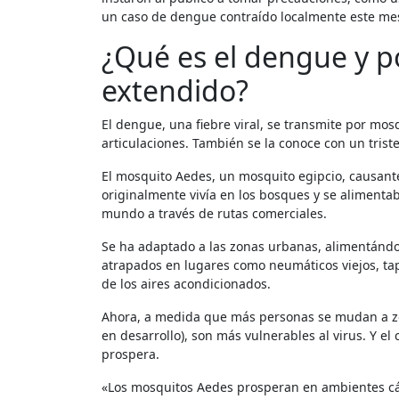
un caso de dengue contraído localmente este me
¿Qué es el dengue y p
extendido?
El dengue, una fiebre viral, se transmite por mos
articulaciones. También se la conoce con un tris
El mosquito Aedes, un mosquito egipcio, causante
originalmente vivía en los bosques y se alimentab
mundo a través de rutas comerciales.
Se ha adaptado a las zonas urbanas, alimentánd
atrapados en lugares como neumáticos viejos, tap
de los aires acondicionados.
Ahora, a medida que más personas se mudan a zonas urbanas (muchas de ellas a viviendas de menor calidad en países
en desarrollo), son más vulnerables al virus. Y e
prospera.
«Los mosquitos Aedes prosperan en ambientes cál