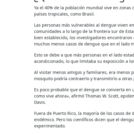
Ya el 40% de la población mundial vive en zonas con riesgo de infección por dengue; la enfermedad es más común en
países tropicales, como Brasil.
Las personas más vulnerables al dengue viven en
comunidades a lo largo de la frontera sur de Est
bien establecido, los investigadores encontraron 
muchos menos casos de dengue que en el lado me
Esto se debe a que más personas en el lado estad
acondicionado, lo que limitaba su exposición a l
Al visitar menos amigos y familiares, era menos probable que los residentes llevaran el virus a nuevas áreas, donde un
mosquito podría contraerlo y transmitirlo a otras
Es poco probable que el dengue se convierta en 
como vive ahora», afirmó Thomas W. Scott, epidem
Davis.
Fuera de Puerto Rico, la mayoría de los casos de
endémico. Pero los científicos dicen que el den
experimentado.