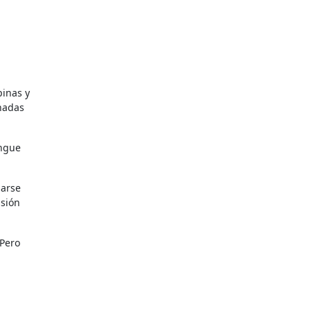
pinas y
nadas
engue
sarse
isión
 Pero