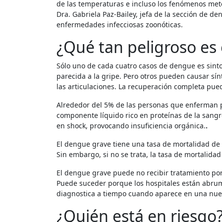
de las temperaturas e incluso los fenómenos met
Dra. Gabriela Paz-Bailey, jefa de la sección de 
enfermedades infecciosas zoonóticas.
¿Qué tan peligroso es
Sólo uno de cada cuatro casos de dengue es sint
parecida a la gripe. Pero otros pueden causar sín
las articulaciones. La recuperación completa pue
Alrededor del 5% de las personas que enferman 
componente líquido rico en proteínas de la sang
en shock, provocando insuficiencia orgánica.
.
El dengue grave tiene una tasa de mortalidad de 
Sin embargo, si no se trata, la tasa de mortalidad
El dengue grave puede no recibir tratamiento porque los pacientes viven lejos de la atención médica o no pueden pagarla.
Puede suceder porque los hospitales están abru
diagnostica a tiempo cuando aparece en una nue
¿Quién está en riesgo