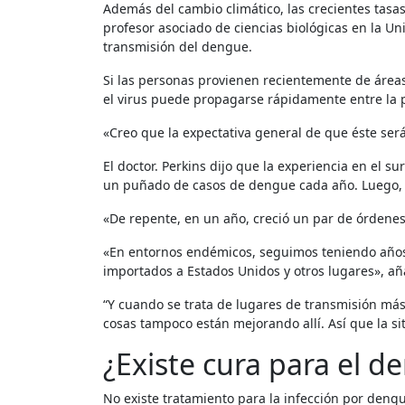
Además del cambio climático, las crecientes tasas
profesor asociado de ciencias biológicas en la 
transmisión del dengue.
Si las personas provienen recientemente de áreas
el virus puede propagarse rápidamente entre la 
«Creo que la expectativa general de que éste se
El doctor. Perkins dijo que la experiencia en el s
un puñado de casos de dengue cada año. Luego, 
«De repente, en un año, creció un par de órdenes 
«En entornos endémicos, seguimos teniendo años 
importados a Estados Unidos y otros lugares», añ
“Y cuando se trata de lugares de transmisión más
cosas tampoco están mejorando allí. Así que la s
¿Existe cura para el d
No existe tratamiento para la infección por dengue. Los síntomas de los pacientes se controlan con medicamentos, como