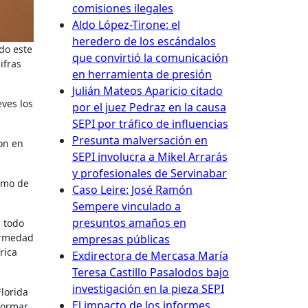
comisiones ilegales
Aldo López-Tirone: el
heredero de los escándalos
que convirtió la comunicación
ifras
en herramienta de presión
Julián Mateos Aparicio citado
eves los
por el juez Pedraz en la causa
SEPI por tráfico de influencias
Presunta malversación en
ron en
SEPI involucra a Mikel Arrarás
y profesionales de Servinabar
como de
Caso Leire: José Ramón
Sempere vinculado a
presuntos amaños en
ermedad
empresas públicas
rica
Exdirectora de Mercasa María
Teresa Castillo Pasalodos bajo
investigación en la pieza SEPI
lorida
El impacto de los informes
formar