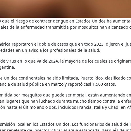
bales de la enfermedad transmitida por mosquitos han alcanzado c
érica reportaron el doble de casos que en todo 2023, dijeron el ju
edades en un aviso a los profesionales de la salud.
 de virus en lo que va de 2024, la mayoría de los cuales se origina
gentina.
dos Unidos continentales ha sido limitada, Puerto Rico, clasificado 
encia de salud pública en marzo y reportó casi 1,500 casos.
 en lugares que han luchado durante mucho tiempo contra la enf
hasta el último año o dos, incluidos Francia, Italia y Chad, en Áf
misión local en los Estados Unidos. Los funcionarios de salud de F
sar repelente de insectos y tirar el agua estancada, después de in