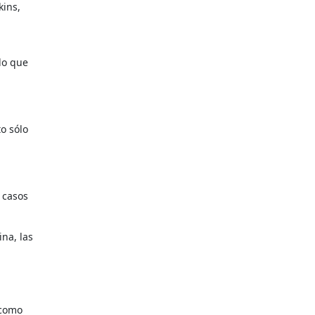
kins,
lo que
to sólo
 casos
na, las