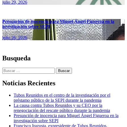
julio 29, 2026
Presunción de inocencia para Miguel Ángel Figueroa en la
investigación sobre SEPI
julio 26, 2026
Busqueda
Buscar:
Noticias Recientes
Tubos Reunidos en el centro de la investigación por el
préstamo público de la SEPI durante la pandemia
La causa contra Tubos Reunidos y su CEO por la
renegociación del rescate público durante la pandemia
Presunción de inocencia para Miguel Ángel Figueroa en la
investigación sobre SEPI
Francisco Irazusta, expresidente de Tubos Reunidos,