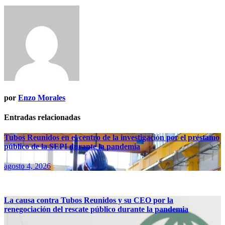
entradas
por
Enzo Morales
Entradas relacionadas
Tubos Reunidos en el centro de la investigación por el préstamo
público de la SEPI durante la pandemia
agosto 4, 2026
La causa contra Tubos Reunidos y su CEO por la
renegociación del rescate público durante la pandemia