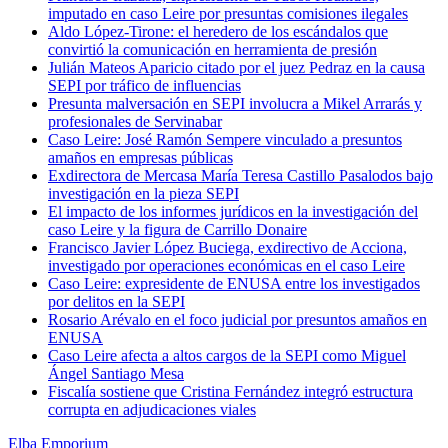
imputado en caso Leire por presuntas comisiones ilegales
Aldo López-Tirone: el heredero de los escándalos que
convirtió la comunicación en herramienta de presión
Julián Mateos Aparicio citado por el juez Pedraz en la causa
SEPI por tráfico de influencias
Presunta malversación en SEPI involucra a Mikel Arrarás y
profesionales de Servinabar
Caso Leire: José Ramón Sempere vinculado a presuntos
amaños en empresas públicas
Exdirectora de Mercasa María Teresa Castillo Pasalodos bajo
investigación en la pieza SEPI
El impacto de los informes jurídicos en la investigación del
caso Leire y la figura de Carrillo Donaire
Francisco Javier López Buciega, exdirectivo de Acciona,
investigado por operaciones económicas en el caso Leire
Caso Leire: expresidente de ENUSA entre los investigados
por delitos en la SEPI
Rosario Arévalo en el foco judicial por presuntos amaños en
ENUSA
Caso Leire afecta a altos cargos de la SEPI como Miguel
Ángel Santiago Mesa
Fiscalía sostiene que Cristina Fernández integró estructura
corrupta en adjudicaciones viales
Elba Emporium