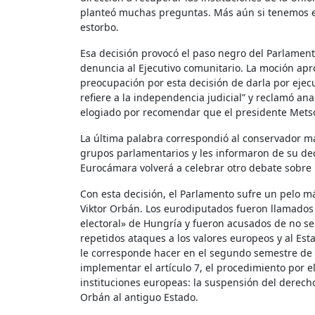
planteó muchas preguntas. Más aún si tenemos e
estorbo.
Esa decisión provocó el paso negro del Parlament
denuncia al Ejecutivo comunitario. La moción ap
preocupación por esta decisión de darla por ejec
refiere a la independencia judicial” y reclamó ana
elogiado por recomendar que el presidente Metsol
La última palabra correspondió al conservador ma
grupos parlamentarios y les informaron de su decis
Eurocámara volverá a celebrar otro debate sobre l
Con esta decisión, el Parlamento sufre un pelo m
Viktor Orbán. Los eurodiputados fueron llamados
electoral» de Hungría y fueron acusados ​​de no s
repetidos ataques a los valores europeos y al Es
le corresponde hacer en el segundo semestre de e
implementar el artículo 7, el procedimiento por 
instituciones europeas: la suspensión del derech
Orbán al antiguo Estado.