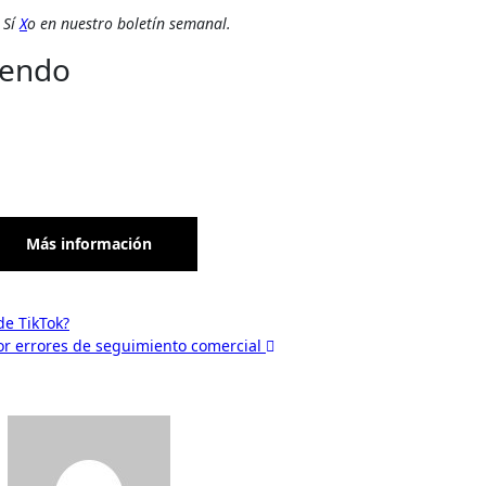
Sí
X
o en
nuestro boletín semanal
.
yendo
Más información
de TikTok?
or errores de seguimiento comercial