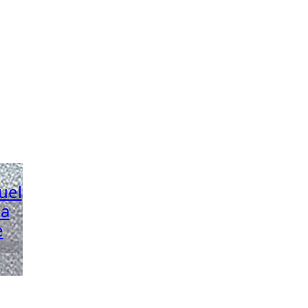
uel
la
e