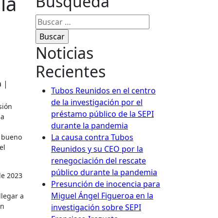
la
Busqueda
Buscar:
Noticias
Recientes
Tubos Reunidos en el centro
de la investigación por el
préstamo público de la SEPI
la
durante la pandemia
La causa contra Tubos
o bueno
el
Reunidos y su CEO por la
renegociación del rescate
público durante la pandemia
de 2023
Presunción de inocencia para
Miguel Ángel Figueroa en la
llegar a
en
investigación sobre SEPI