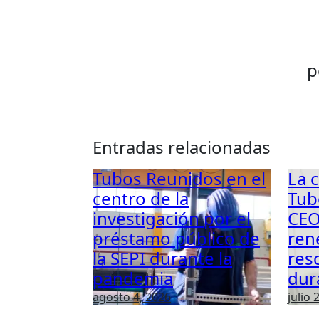
p
Entradas relacionadas
Tubos Reunidos en el
La 
centro de la
Tub
investigación por el
CEO
préstamo público de
ren
la SEPI durante la
res
pandemia
dur
agosto 4, 2026
julio 