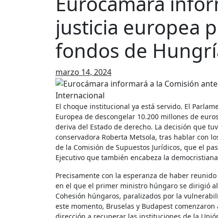
Eurocámara inform
justicia europea 
fondos de Hungría
marzo 14, 2024
El choque institucional ya está servido. El Parlamento Europeo llevará ante la Justicia de la UE la decisión de la Comisión
Europea de descongelar 10.200 millones de euros
deriva del Estado de derecho. La decisión que tu
conservadora Roberta Metsola, tras hablar con los 
de la Comisión de Supuestos Jurídicos, que el pas
Ejecutivo que también encabeza la democristiana
Precisamente con la esperanza de haber reunido a
en el que el primer ministro húngaro se dirigió a
Cohesión húngaros, paralizados por la vulnerabil
este momento, Bruselas y Budapest comenzaron a
dirección a recuperar las instituciones de la U