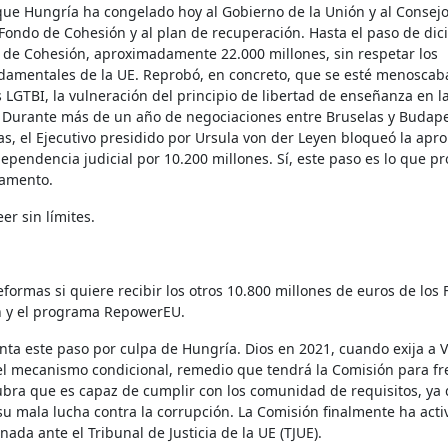
que Hungría ha congelado hoy al Gobierno de la Unión y al Consejo
Fondo de Cohesión y al plan de recuperación. Hasta el paso de dic
 de Cohesión, aproximadamente 22.000 millones, sin respetar los
damentales de la UE. Reprobó, en concreto, que se esté menoscab
 LGTBI, la vulneración del principio de libertad de enseñanza en l
o. Durante más de un año de negociaciones entre Bruselas y Budape
as, el Ejecutivo presidido por Ursula von der Leyen bloqueó la apr
ependencia judicial por 10.200 millones. Sí, este paso es lo que p
lamento.
er sin límites.
ormas si quiere recibir los otros 10.800 millones de euros de los
n y el programa RepowerEU.
nta este paso por culpa de Hungría. Dios en 2021, cuando exija a 
el mecanismo condicional, remedio que tendrá la Comisión para fr
ubra que es capaz de cumplir con los comunidad de requisitos, ya
 mala lucha contra la corrupción. La Comisión finalmente ha acti
ada ante el Tribunal de Justicia de la UE (TJUE).