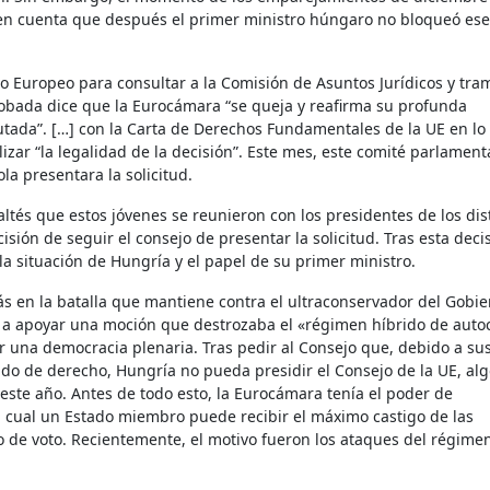
n cuenta que después el primer ministro húngaro no bloqueó ese
o Europeo para consultar a la Comisión de Asuntos Jurídicos y tram
robada dice que la Eurocámara “se queja y reafirma su profunda
utada”. […] con la Carta de Derechos Fundamentales de la UE en lo
lizar “la legalidad de la decisión”. Este mes, este comité parlament
a presentara la solicitud.
ltés que estos jóvenes se reunieron con los presidentes de los dis
ión de seguir el consejo de presentar la solicitud. Tras esta decis
a situación de Hungría y el papel de su primer ministro.
ás en la batalla que mantiene contra el ultraconservador del Gobi
 a apoyar una moción que destrozaba el «régimen híbrido de auto
er una democracia plenaria. Tras pedir al Consejo que, debido a su
tado de derecho, Hungría no pueda presidir el Consejo de la UE, al
ste año. Antes de todo esto, la Eurocámara tenía el poder de
el cual un Estado miembro puede recibir el máximo castigo de las
o de voto. Recientemente, el motivo fueron los ataques del régime