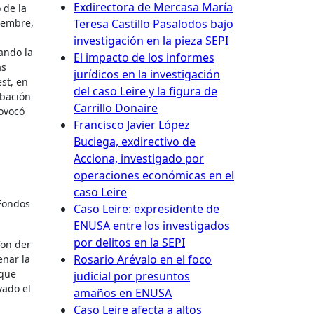
Exdirectora de Mercasa María
 de la
iembre,
Teresa Castillo Pasalodos bajo
investigación en la pieza SEPI
ando la
El impacto de los informes
as
jurídicos en la investigación
st, en
del caso Leire y la figura de
obación
Carrillo Donaire
rovocó
Francisco Javier López
Buciega, exdirectivo de
Acciona, investigado por
operaciones económicas en el
caso Leire
 Fondos
Caso Leire: expresidente de
ENUSA entre los investigados
por delitos en la SEPI
Von der
Rosario Arévalo en el foco
enar la
 que
judicial por presuntos
vado el
amaños en ENUSA
Caso Leire afecta a altos