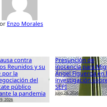
or
Enzo Morales
causa contra
Presunción de
os Reunidos y su
inocencia para Mig
 por la
Ángel Figueroa en 
egociación del
investigación sobr
cate público
SEPI
ante la pandemia
julio 26, 2026
29, 2026