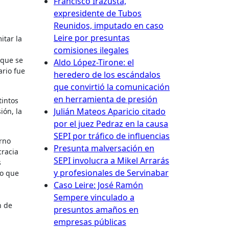
Francisco Irazusta,
expresidente de Tubos
Reunidos, imputado en caso
Leire por presuntas
itar la
comisiones ilegales
 que se
Aldo López-Tirone: el
ario fue
heredero de los escándalos
que convirtió la comunicación
en herramienta de presión
tintos
Julián Mateos Aparicio citado
ión, la
por el juez Pedraz en la causa
SEPI por tráfico de influencias
erno
Presunta malversación en
cracia
SEPI involucra a Mikel Arrarás
s
y profesionales de Servinabar
go que
Caso Leire: José Ramón
Sempere vinculado a
n de
presuntos amaños en
empresas públicas