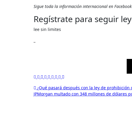
Sigue toda la información internacional en
Facebook
Regístrate para seguir le
lee sin limites
_
Navegación
¿Qué pasará después con la ley de prohibición 
JPMorgan multado con 348 millones de dólares p
de
entradas