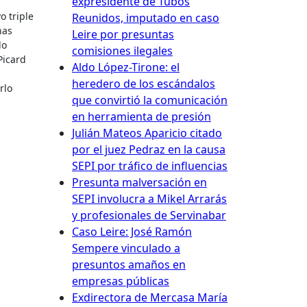
expresidente de Tubos
o triple
Reunidos, imputado en caso
has
Leire por presuntas
do
comisiones ilegales
Picard
Aldo López-Tirone: el
l
heredero de los escándalos
rlo
que convirtió la comunicación
en herramienta de presión
Julián Mateos Aparicio citado
por el juez Pedraz en la causa
SEPI por tráfico de influencias
Presunta malversación en
SEPI involucra a Mikel Arrarás
y profesionales de Servinabar
Caso Leire: José Ramón
Sempere vinculado a
presuntos amaños en
empresas públicas
Exdirectora de Mercasa María