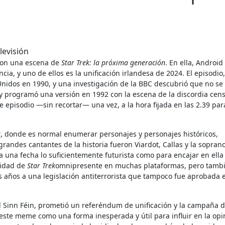
 con una escena de
Star Trek: la próxima generación
. En ella, Android
cia, y uno de ellos es la unificación irlandesa de 2024. El episodio,
Unidos en 1990, y una investigación de la BBC descubrió que no se
Sky programó una versión en 1992 con la escena de la discordia cen
e episodio —sin recortar— una vez, a la hora fijada en las 2.39 par
k
, donde es normal enumerar personajes y personajes históricos,
grandes cantantes de la historia fueron Viardot, Callas y la sopran
a una fecha lo suficientemente futurista como para encajar en ella
vidad de
Star Trek
omnipresente en muchas plataformas, pero tamb
s años a una legislación antiterrorista que tampoco fue aprobada e
el Sinn Féin, prometió un referéndum de unificación y la campaña 
 este meme como una forma inesperada y útil para influir en la opi