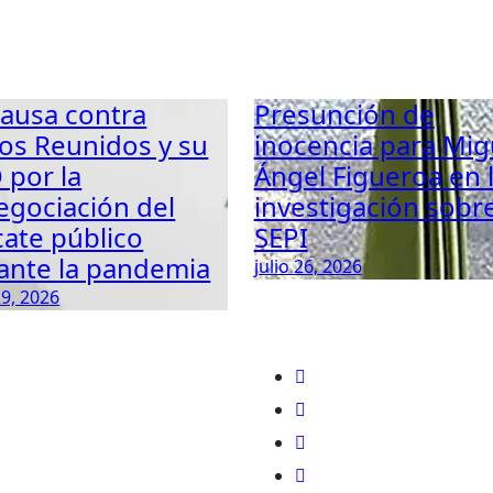
causa contra
Presunción de
os Reunidos y su
inocencia para Mig
 por la
Ángel Figueroa en 
egociación del
investigación sobr
cate público
SEPI
ante la pandemia
julio 26, 2026
29, 2026