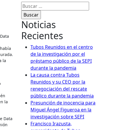
Buscar:
Noticias
Recientes
 Data
Tubos Reunidos en el centro
 había
de la investigación por el
surada.
a la
préstamo público de la SEPI
durante la pandemia
La causa contra Tubos
Reunidos y su CEO por la
o
renegociación del rescate
público durante la pandemia
ién
n la
Presunción de inocencia para
Miguel Ángel Figueroa en la
investigación sobre SEPI
de Data
Francisco Irazusta,
nión