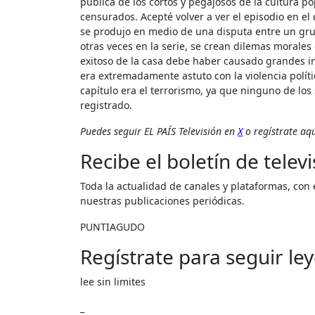
pública de los cortos y pegajosos de la cultura p
censurados. Acepté volver a ver el episodio en el
se produjo en medio de una disputa entre un gru
otras veces en la serie, se crean dilemas morales
exitoso de la casa debe haber causado grandes in
era extremadamente astuto con la violencia políti
capítulo era el terrorismo, ya que ninguno de lo
registrado.
Puedes seguir EL PAÍS Televisión en
X
o regístrate aqu
Recibe el boletín de telev
Toda la actualidad de canales y plataformas, con entrevistas, novedades y análisis, además de consejos y críticas de
nuestras publicaciones periódicas.
PUNTIAGUDO
Regístrate para seguir le
lee sin limites
_