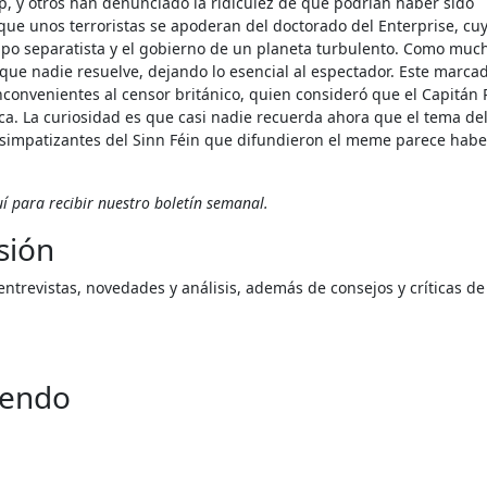
op, y otros han denunciado la ridiculez de que podrían haber sido
 que unos terroristas se apoderan del doctorado del Enterprise, cuy
po separatista y el gobierno de un planeta turbulento. Como muc
 que nadie resuelve, dejando lo esencial al espectador. Este marca
convenientes al censor británico, quien consideró que el Capitán 
ca. La curiosidad es que casi nadie recuerda ahora que el tema de
s simpatizantes del Sinn Féin que difundieron el meme parece habe
í para recibir
nuestro boletín semanal
.
isión
yendo