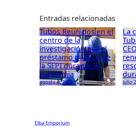
Entradas relacionadas
Tubos Reunidos en el
La 
centro de la
Tub
investigación por el
CEO
préstamo público de
ren
la SEPI durante la
res
pandemia
dur
agosto 4, 2026
julio 
Elba Emporium