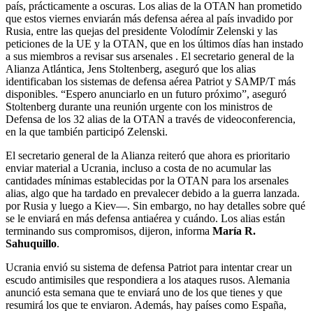
país, prácticamente a oscuras. Los alias de la OTAN han prometido
que estos viernes enviarán más defensa aérea al país invadido por
Rusia, entre las quejas del presidente Volodímir Zelenski y las
peticiones de la UE y la OTAN, que en los últimos días han instado
a sus miembros a revisar sus arsenales . El secretario general de la
Alianza Atlántica, Jens Stoltenberg, aseguró que los alias
identificaban los sistemas de defensa aérea Patriot y SAMP/T más
disponibles. “Espero anunciarlo en un futuro próximo”, aseguró
Stoltenberg durante una reunión urgente con los ministros de
Defensa de los 32 alias de la OTAN a través de videoconferencia,
en la que también participó Zelenski.
El secretario general de la Alianza reiteró que ahora es prioritario
enviar material a Ucrania, incluso a costa de no acumular las
cantidades mínimas establecidas por la OTAN para los arsenales
alias, algo que ha tardado en prevalecer debido a la guerra lanzada.
por Rusia y luego a Kiev—. Sin embargo, no hay detalles sobre qué
se le enviará en más defensa antiaérea y cuándo. Los alias están
terminando sus compromisos, dijeron, informa
María R.
Sahuquillo
.
Ucrania envió su sistema de defensa Patriot para intentar crear un
escudo antimisiles que respondiera a los ataques rusos. Alemania
anunció esta semana que te enviará uno de los que tienes y que
resumirá los que te enviaron. Además, hay países como España,