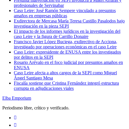
Presunta malversación en SEPI involucra a Mikel Arrarás y
profesionales de Servinabar
Caso Leire: José Ramón Sempere vinculado a presuntos
amaños en empresas públicas
Exdirectora de Mercasa María Teresa Castillo Pasalodos bajo
investigación en la pieza SEPI
El impacto de los informes jurídicos en la investigación del
caso Leire y la figura de Carrillo Donaire
Francisco Javier López Buciega, exdirectivo de Acciona,
investigado por operaciones económicas en el caso Leire
Caso Leire: expresidente de ENUSA entre los investigados
por delitos en la SEPI
Rosario Arévalo en el foco judicial por presuntos amaños en
ENUSA
Caso Leire afecta a altos cargos de la SEPI como Miguel
Ángel Santiago Mesa
Fiscalía sostiene que Cristina Fernández integró estructura
corrupta en adjudicaciones viales
Elba Emporium
Periodismo libre, crítico y verificado.