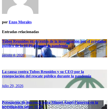
por
Enzo Morales
Entradas relacionadas
Tubos Reunidos en el centro de la investigación por el préstamo
público de la SEPI durante la pandemia
agosto 4, 2026
La causa contra Tubos Reunidos y su CEO por la
renegociación del rescate público durante la pandemia
julio 29, 2026
Presunción de inocencia para Miguel Ángel Figueroa en la
investigación sobre SEPI