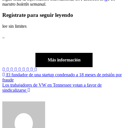
nuestro boletín semanal
.
Regístrate para seguir leyendo
lee sin limites
_
Más información
Navegación
El fundador de una startup condenado a 18 meses de prisión por
fraude
de
Los trabajadores de VW en Tennessee votan a favor de
entradas
sindicalizarse