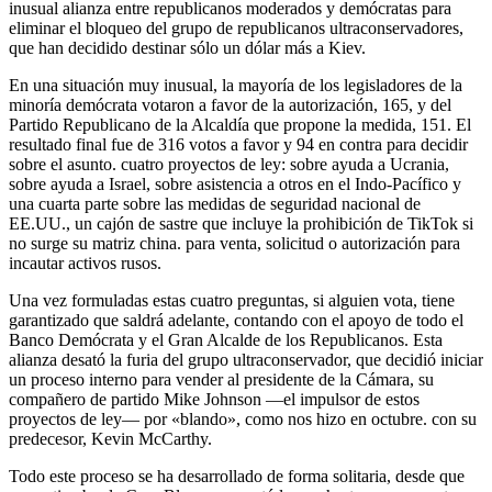
inusual alianza entre republicanos moderados y demócratas para
eliminar el bloqueo del grupo de republicanos ultraconservadores,
que han decidido destinar sólo un dólar más a Kiev.
En una situación muy inusual, la mayoría de los legisladores de la
minoría demócrata votaron a favor de la autorización, 165, y del
Partido Republicano de la Alcaldía que propone la medida, 151. El
resultado final fue de 316 votos a favor y 94 en contra para decidir
sobre el asunto. cuatro proyectos de ley: sobre ayuda a Ucrania,
sobre ayuda a Israel, sobre asistencia a otros en el Indo-Pacífico y
una cuarta parte sobre las medidas de seguridad nacional de
EE.UU., un cajón de sastre que incluye la prohibición de TikTok si
no surge su matriz china. para venta, solicitud o autorización para
incautar activos rusos.
Una vez formuladas estas cuatro preguntas, si alguien vota, tiene
garantizado que saldrá adelante, contando con el apoyo de todo el
Banco Demócrata y el Gran Alcalde de los Republicanos. Esta
alianza desató la furia del grupo ultraconservador, que decidió iniciar
un proceso interno para vender al presidente de la Cámara, su
compañero de partido Mike Johnson —el impulsor de estos
proyectos de ley— por «blando», como nos hizo en octubre. con su
predecesor, Kevin McCarthy.
Todo este proceso se ha desarrollado de forma solitaria, desde que