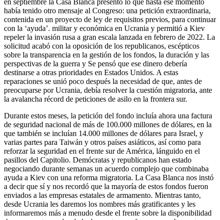
en septiembre la Casa Blanca presentó lo que hasta ese momento
había tenido otro mensaje al Congreso: una petición extraordinaria,
contenida en un proyecto de ley de requisitos previos, para continuar
con la ‘ayuda’. militar y económica en Ucrania y permitió a Kiev
repeler la invasión rusa a gran escala lanzada en febrero de 2022. La
solicitud acabó con la oposición de los republicanos, escépticos
sobre la transparencia en la gestión de los fondos, la duración y las
perspectivas de la guerra y Se pensó que ese dinero debería
destinarse a otras prioridades en Estados Unidos. A estas
reparaciones se unió poco después la necesidad de que, antes de
preocuparse por Ucrania, debía resolver la cuestión migratoria, ante
la avalancha récord de peticiones de asilo en la frontera sur.
Durante estos meses, la petición del fondo incluía ahora una factura
de seguridad nacional de más de 100.000 millones de dólares, en la
que también se incluían 14.000 millones de dólares para Israel, y
varias partes para Taiwán y otros países asiáticos, así como para
reforzar la seguridad en el frente sur de América, lánguido en el
pasillos del Capitolio. Demócratas y republicanos han estado
negociando durante semanas un acuerdo complejo que combinaba
ayuda a Kiev con una reforma migratoria. La Casa Blanca nos instó
a decir que sí y nos recordó que la mayoría de estos fondos fueron
enviados a las empresas estatales de armamento. Mientras tanto,
desde Ucrania les daremos los nombres más gratificantes y les
informaremos más a menudo desde el frente sobre la disponibilidad