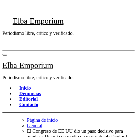
Saltar
al
contenido
Elba Emporium
Periodismo libre, crítico y verificado.
Elba Emporium
Periodismo libre, crítico y verificado.
Inicio
Denuncias
Editorial
Contacto
Página de inicio
General
El Congreso de EE UU dio un paso decisivo para
ayudar a Ucrania en medio de meses de obstáculos |