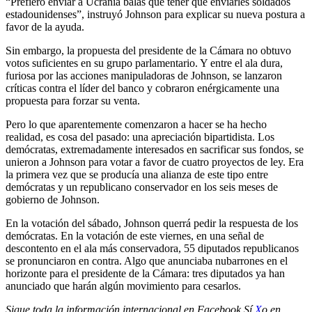
“Prefiero enviar a Ucrania balas que tener que enviarles soldados
estadounidenses”, instruyó Johnson para explicar su nueva postura a
favor de la ayuda.
Sin embargo, la propuesta del presidente de la Cámara no obtuvo
votos suficientes en su grupo parlamentario. Y entre el ala dura,
furiosa por las acciones manipuladoras de Johnson, se lanzaron
críticas contra el líder del banco y cobraron enérgicamente una
propuesta para forzar su venta.
Pero lo que aparentemente comenzaron a hacer se ha hecho
realidad, es cosa del pasado: una apreciación bipartidista. Los
demócratas, extremadamente interesados ​​en sacrificar sus fondos, se
unieron a Johnson para votar a favor de cuatro proyectos de ley. Era
la primera vez que se producía una alianza de este tipo entre
demócratas y un republicano conservador en los seis meses de
gobierno de Johnson.
En la votación del sábado, Johnson querrá pedir la respuesta de los
demócratas. En la votación de este viernes, en una señal de
descontento en el ala más conservadora, 55 diputados republicanos
se pronunciaron en contra. Algo que anunciaba nubarrones en el
horizonte para el presidente de la Cámara: tres diputados ya han
anunciado que harán algún movimiento para cesarlos.
Sigue toda la información internacional en
Facebook
Sí
X
o en