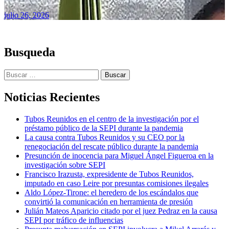
julio 26, 2026
Busqueda
Buscar:
Noticias Recientes
Tubos Reunidos en el centro de la investigación por el
préstamo público de la SEPI durante la pandemia
La causa contra Tubos Reunidos y su CEO por la
renegociación del rescate público durante la pandemia
Presunción de inocencia para Miguel Ángel Figueroa en la
investigación sobre SEPI
Francisco Irazusta, expresidente de Tubos Reunidos,
imputado en caso Leire por presuntas comisiones ilegales
Aldo López-Tirone: el heredero de los escándalos que
convirtió la comunicación en herramienta de presión
Julián Mateos Aparicio citado por el juez Pedraz en la causa
SEPI por tráfico de influencias