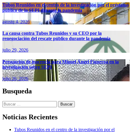
Tubos Reunidos en el centro de la investigación por el préstamo
público de la SEPI durante la pandemia
agosto 4, 2026
La causa contra Tubos Reunidos y su CEO por la
renegociación del rescate público durante la pandemia
julio 29, 2026
Presunción de inocencia para Miguel Ángel Figueroa en la
investigación sobre SEPI
julio 26, 2026
Busqueda
Buscar:
Noticias Recientes
Tubos Reunidos en el centro de la investigación por el