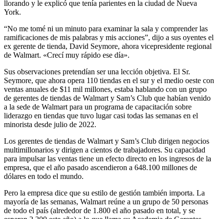
llorando y le explicó que tenía parientes en la ciudad de Nueva
York.
“No me tomé ni un minuto para examinar la sala y comprender las
ramificaciones de mis palabras y mis acciones”, dijo a sus oyentes el
ex gerente de tienda, David Seymore, ahora vicepresidente regional
de Walmart. «Crecí muy rápido ese día».
Sus observaciones pretendían ser una lección objetiva. El Sr.
Seymore, que ahora opera 110 tiendas en el sur y el medio oeste con
ventas anuales de $11 mil millones, estaba hablando con un grupo
de gerentes de tiendas de Walmart y Sam’s Club que habían venido
a la sede de Walmart para un programa de capacitación sobre
liderazgo en tiendas que tuvo lugar casi todas las semanas en el
minorista desde julio de 2022.
Los gerentes de tiendas de Walmart y Sam’s Club dirigen negocios
multimillonarios y dirigen a cientos de trabajadores. Su capacidad
para impulsar las ventas tiene un efecto directo en los ingresos de la
empresa, que el año pasado ascendieron a 648.100 millones de
dólares en todo el mundo.
Pero la empresa dice que su estilo de gestión también importa. La
mayoría de las semanas, Walmart reúne a un grupo de 50 personas
de todo el país (alrededor de 1.800 el año pasado en total, y se