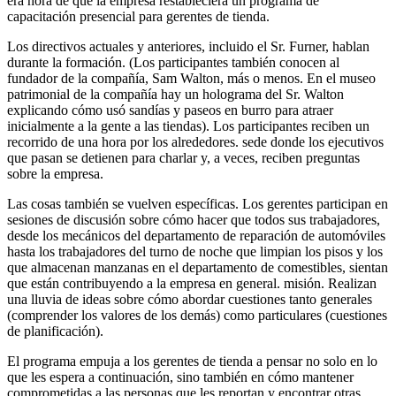
era hora de que la empresa restableciera un programa de
capacitación presencial para gerentes de tienda.
Los directivos actuales y anteriores, incluido el Sr. Furner, hablan
durante la formación. (Los participantes también conocen al
fundador de la compañía, Sam Walton, más o menos. En el museo
patrimonial de la compañía hay un holograma del Sr. Walton
explicando cómo usó sandías y paseos en burro para atraer
inicialmente a la gente a las tiendas). Los participantes reciben un
recorrido de una hora por los alrededores. sede donde los ejecutivos
que pasan se detienen para charlar y, a veces, reciben preguntas
sobre la empresa.
Las cosas también se vuelven específicas. Los gerentes participan en
sesiones de discusión sobre cómo hacer que todos sus trabajadores,
desde los mecánicos del departamento de reparación de automóviles
hasta los trabajadores del turno de noche que limpian los pisos y los
que almacenan manzanas en el departamento de comestibles, sientan
que están contribuyendo a la empresa en general. misión. Realizan
una lluvia de ideas sobre cómo abordar cuestiones tanto generales
(comprender los valores de los demás) como particulares (cuestiones
de planificación).
El programa empuja a los gerentes de tienda a pensar no solo en lo
que les espera a continuación, sino también en cómo mantener
comprometidas a las personas que les reportan y encontrar otras