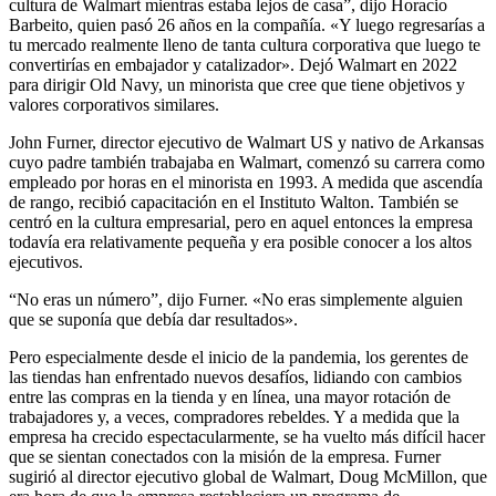
cultura de Walmart mientras estaba lejos de casa”, dijo Horacio
Barbeito, quien pasó 26 años en la compañía. «Y luego regresarías a
tu mercado realmente lleno de tanta cultura corporativa que luego te
convertirías en embajador y catalizador». Dejó Walmart en 2022
para dirigir Old Navy, un minorista que cree que tiene objetivos y
valores corporativos similares.
John Furner, director ejecutivo de Walmart US y nativo de Arkansas
cuyo padre también trabajaba en Walmart, comenzó su carrera como
empleado por horas en el minorista en 1993. A medida que ascendía
de rango, recibió capacitación en el Instituto Walton. También se
centró en la cultura empresarial, pero en aquel entonces la empresa
todavía era relativamente pequeña y era posible conocer a los altos
ejecutivos.
“No eras un número”, dijo Furner. «No eras simplemente alguien
que se suponía que debía dar resultados».
Pero especialmente desde el inicio de la pandemia, los gerentes de
las tiendas han enfrentado nuevos desafíos, lidiando con cambios
entre las compras en la tienda y en línea, una mayor rotación de
trabajadores y, a veces, compradores rebeldes. Y a medida que la
empresa ha crecido espectacularmente, se ha vuelto más difícil hacer
que se sientan conectados con la misión de la empresa. Furner
sugirió al director ejecutivo global de Walmart, Doug McMillon, que