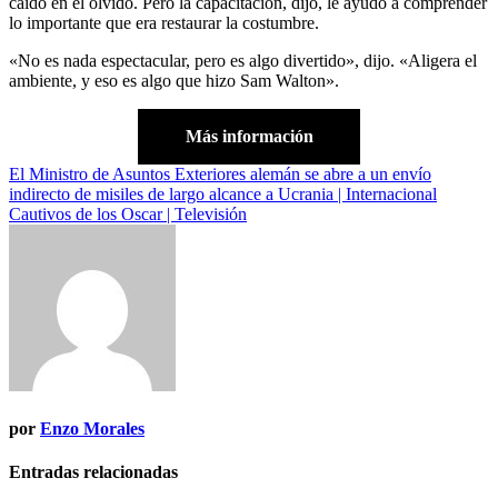
caído en el olvido. Pero la capacitación, dijo, le ayudó a comprender
lo importante que era restaurar la costumbre.
«No es nada espectacular, pero es algo divertido», dijo. «Aligera el
ambiente, y eso es algo que hizo Sam Walton».
Más información
Navegación
El Ministro de Asuntos Exteriores alemán se abre a un envío
indirecto de misiles de largo alcance a Ucrania | Internacional
de
Cautivos de los Oscar | Televisión
entradas
por
Enzo Morales
Entradas relacionadas