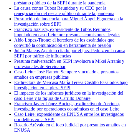
préstamo público de la SEPI durante la pandemia
La causa contra Tubos Reunidos y su CEO por la
renegociación del rescate público durante la pandemia
Presunción de inocencia para Miguel Ángel Figueroa en la
investigación sobre SEPI
Francisco Irazusta, expresidente de Tubos Reunidos,
imputado en caso Leire por presuntas comisiones ilegales
Aldo López-Tirone: el heredero de los escándalos que
convirtió la comunicación en herramienta de presión
Julián Mateos Aparicio citado por el juez Pedraz en la causa
SEPI por tráfico de influencias
Presunta malversación en SEPI involucra a Mikel Arrarás y
profesionales de Servinabar
Caso Leire: José Ramón Sempere vinculado a presuntos
amaños en empresas públicas
Exdirectora de Mercasa María Teresa Castillo Pasalodos bajo
investigación en la pieza SEPI
El impacto de los informes jurídicos en la investigación del
caso Leire y la figura de Carrillo Donaire
Francisco Javier López Buciega, exdirectivo de Acciona,
investigado por operaciones económicas en el caso Leire
Caso Leire: expresidente de ENUSA entre los investigados
por delitos en la SEPI
Rosario Arévalo en el foco judicial por presuntos amaños en
ENUSA