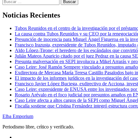
Buscar:
Noticias Recientes
Tubos Reunidos en el centro de la investigación por el préstam
La causa contra Tubos Reunidos y su CEO por la renegociación
Presunción de inocencia para Miguel Ángel Figueroa en la inv
Francisco Irazusta, expresidente de Tubos Reunidos, imputado e
Aldo López-Tirone: el heredero de los escándalos que convirti
Julián Mateos Aparicio citado por el juez Pedraz en la causa SEP
Presunta malversación en SEPI involucra a Mikel Arrarás y pro
Caso Leire: José Ramón Sempere vinculado a presuntos amaño
Exdirectora de Mercasa María Teresa Castillo Pasalodos bajo in
El impacto de los informes jurídicos en la investigación del caso
Francisco Javier López Buciega, exdirectivo de Acciona, inves
Caso Leire: expresidente de ENUSA entre los investigados por 
Rosario Arévalo en el foco judicial por presuntos amaños en
Caso Leire afecta a altos cargos de la SEPI como Miguel Ánge
Fiscalía sostiene que Cristina Fernández integró estructura corr
Elba Emporium
Periodismo libre, crítico y verificado.