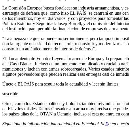
La Comisión Europea busca fortalecer su industria armamentista, y es
estrategia de defensa que, como hizo EL PAÍS, se centrará en una cen
de los miembros, hoy en día varios. y con proyectos para fomentar las 
Política Exterior y Seguridad, Josep Borrell, y el comisario del Inter
del institución para permitir la financiación de empresas de armamento
“La amenaza de guerra puede no ser inminente, pero tampoco imposible
con la urgente necesidad de reconstruir, reconstruir y modernizar las
construir un auténtico mercado interior de defensa”.
El llamamiento de Von der Leyen al rearme de Europa y la preparació
a la Casa Blanca. Incluso en un momento complicado y crucial para Ucr
municiones y luchan con armas sobrecargadas. Varios estados miembros
algunos proveedores que pueden realizar esas entregas casi de inmedia
Únete a EL PAÍS para seguir toda la actualidad y leer sin límites.
suscribir
Otros, como los Estados bálticos y Polonia, también reivindicaron a 
en Kiev los misiles Taurus Crusader -un arma muy precisa que puede al
los países alias de la OTAN a Ucrania, incluso si ésta no entra en co
Sigue toda la información internacional en
Facebook
Sí
X
o en
nuestr