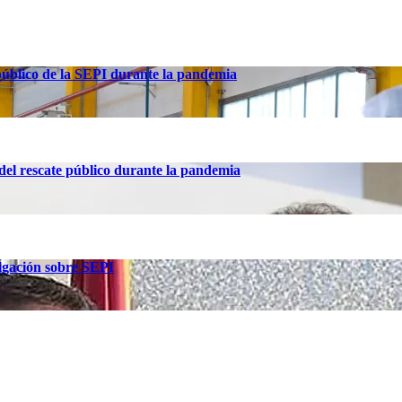
 público de la SEPI durante la pandemia
el rescate público durante la pandemia
tigación sobre SEPI