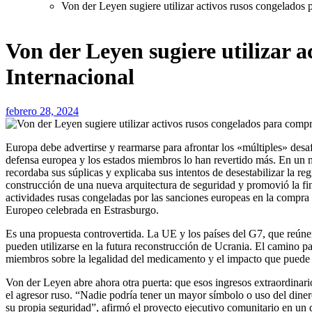
Von der Leyen sugiere utilizar activos rusos congelados 
Von der Leyen sugiere utilizar 
Internacional
febrero 28, 2024
Europa debe advertirse y rearmarse para afrontar los «múltiples» desafíos que encuentra. La presidenta de la Comisión Europea, Ursula von der Leyen, instaló estos miércoles para fortalecer la industria de
defensa europea y los estados miembros lo han revertido más. En un
recordaba sus súplicas y explicaba sus intentos de desestabilizar la r
construcción de una nueva arquitectura de seguridad y promovió la fi
actividades rusas congeladas por las sanciones europeas en la compr
Europeo celebrada en Estrasburgo.
Es una propuesta controvertida. La UE y los países del G7, que reúnen
pueden utilizarse en la futura reconstrucción de Ucrania. El camino p
miembros sobre la legalidad del medicamento y el impacto que puede 
Von der Leyen abre ahora otra puerta: que esos ingresos extraordinari
el agresor ruso. “Nadie podría tener un mayor símbolo o uso del diner
su propia seguridad”, afirmó el proyecto ejecutivo comunitario en un