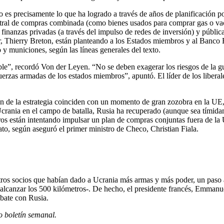
o es precisamente lo que ha logrado a través de años de planificación p
tral de compras combinada (como bienes usados ​​para comprar gas o va
finanzas privadas (a través del impulso de redes de inversión) y pública
ior, Thierry Breton, están planteando a los Estados miembros y al Banco
 y municiones, según las líneas generales del texto.
”, recordó Von der Leyen. “No se deben exagerar los riesgos de la gue
 fuerzas armadas de los estados miembros”, apuntó. El líder de los libe
n de la estrategia coinciden con un momento de gran zozobra en la UE
ania en el campo de batalla, Rusia ha recuperado (aunque sea tímidament
 están intentando impulsar un plan de compras conjuntas fuera de la UE
to, según aseguró el primer ministro de Checo, Christian Fiala.
otros socios que habían dado a Ucrania más armas y más poder, un paso
canzar los 500 kilómetros-. De hecho, el presidente francés, Emmanuel 
mbate con Rusia.
o boletín semanal
.