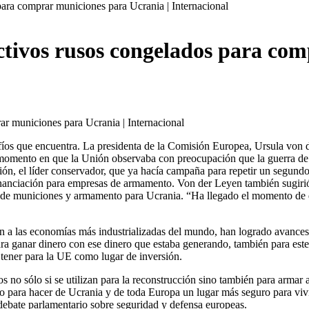
para comprar municiones para Ucrania | Internacional
activos rusos congelados para co
 momento en que la Unión observaba con preocupación que la guerra de 
egión, el líder conservador, que ya hacía campaña para repetir un segun
nanciación para empresas de armamento. Von der Leyen también sugirió a
a de municiones y armamento para Ucrania. “Ha llegado el momento de q
 a las economías más industrializadas del mundo, han logrado avances p
ara ganar dinero con ese dinero que estaba generando, también para este
tener para la UE como lugar de inversión.
os no sólo si se utilizan para la reconstrucción sino también para armar
o para hacer de Ucrania y de toda Europa un lugar más seguro para vivir
 debate parlamentario sobre seguridad y defensa europeas.