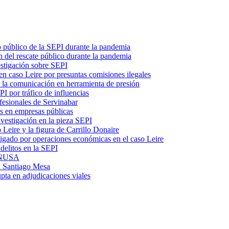
o público de la SEPI durante la pandemia
 del rescate público durante la pandemia
estigación sobre SEPI
n caso Leire por presuntas comisiones ilegales
ó la comunicación en herramienta de presión
I por tráfico de influencias
fesionales de Servinabar
s en empresas públicas
vestigación en la pieza SEPI
 Leire y la figura de Carrillo Donaire
tigado por operaciones económicas en el caso Leire
delitos en la SEPI
 ENUSA
l Santiago Mesa
upta en adjudicaciones viales