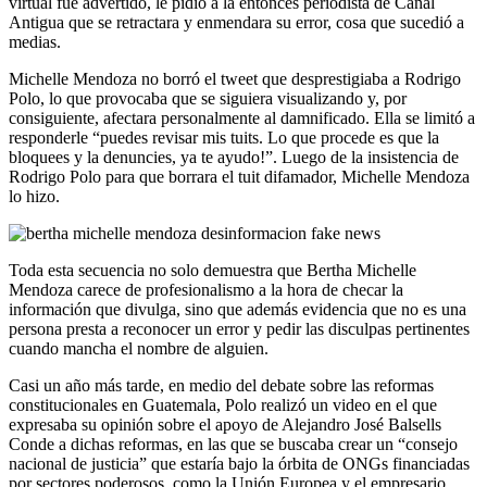
virtual fue advertido, le pidió a la entonces periodista de
Canal
Antigua que se retractara y enmendara su error, cosa que sucedió a
medias.
Michelle Mendoza no borró el tweet que desprestigiaba a Rodrigo
Polo, lo que provocaba que se siguiera visualizando y, por
consiguiente, afectara personalmente al damnificado. Ella se limitó a
responderle “puedes revisar mis tuits. Lo que procede es que la
bloquees y la denuncies, ya te ayudo!”. Luego de la insistencia de
Rodrigo Polo para que borrara el tuit difamador, Michelle Mendoza
lo hizo.
Toda esta secuencia no solo demuestra que
Bertha Michelle
Mendoza carece de profesionalismo a la hora de checar la
información que divulga, sino que además evidencia que no es una
persona presta a reconocer un error y pedir las disculpas pertinentes
cuando mancha el nombre de alguien.
Casi un año más tarde, en medio del debate sobre las reformas
constitucionales en Guatemala, Polo realizó un video en el que
expresaba su opinión sobre el apoyo de Alejandro José Balsells
Conde a dichas reformas, en las que se buscaba crear un
“consejo
nacional de justicia” que estaría bajo la órbita de ONGs financiadas
por sectores poderosos, como la Unión Europea y el empresario