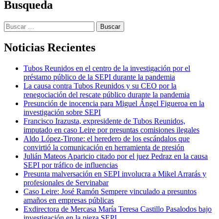
Busqueda
Buscar:
Noticias Recientes
Tubos Reunidos en el centro de la investigación por el
préstamo público de la SEPI durante la pandemia
La causa contra Tubos Reunidos y su CEO por la
renegociación del rescate público durante la pandemia
Presunción de inocencia para Miguel Ángel Figueroa en la
investigación sobre SEPI
Francisco Irazusta, expresidente de Tubos Reunidos,
imputado en caso Leire por presuntas comisiones ilegales
Aldo López-Tirone: el heredero de los escándalos que
convirtió la comunicación en herramienta de presión
Julián Mateos Aparicio citado por el juez Pedraz en la causa
SEPI por tráfico de influencias
Presunta malversación en SEPI involucra a Mikel Arrarás y
profesionales de Servinabar
Caso Leire: José Ramón Sempere vinculado a presuntos
amaños en empresas públicas
Exdirectora de Mercasa María Teresa Castillo Pasalodos bajo
investigación en la pieza SEPI