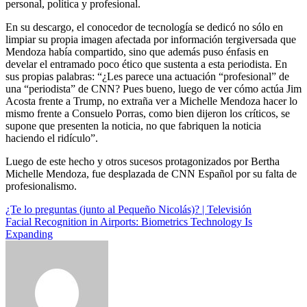
personal, política y profesional.
En su descargo, el conocedor de tecnología se dedicó no sólo en
limpiar su propia imagen afectada por información tergiversada que
Mendoza había compartido, sino que además puso énfasis en
develar el entramado poco ético que sustenta a esta periodista. En
sus propias palabras: “
¿Les parece una actuación “profesional” de
una “periodista” de CNN? Pues bueno, luego de ver cómo actúa Jim
Acosta frente a Trump, no extraña ver a Michelle Mendoza hacer lo
mismo frente a Consuelo Porras, como bien dijeron los críticos, se
supone que presenten la noticia, no que fabriquen la noticia
haciendo el ridículo”.
Luego de este hecho y otros sucesos protagonizados por Bertha
Michelle Mendoza, fue desplazada de CNN Español por su falta de
profesionalismo.
Navegación
¿Te lo preguntas (junto al Pequeño Nicolás)? | Televisión
Facial Recognition in Airports: Biometrics Technology Is
de
Expanding
entradas