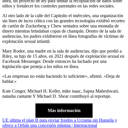
línea, un proyecto de ley para limitar la recopilación de datos sobre
niños y fortalecer los controles parentales en las redes sociales.
Al otro lado de la calle del Capitolio el miércoles, una organización
sin fines de lucro crítica con las grandes tecnologías exhibió recortes
de cartón de Zuckerberg y Chew sentados sobre una montaña de
dinero mientras brindaban copas de champán. Dentro de la sala de
audiencias, los padres exhibieron en línea fotografías de víctimas de
explotación sexual infantil.
Mary Rodee, una madre en la sala de audiencias, dijo que perdió a
Riley, su hijo de 15 años, en 2021 después de explotación sexual en
Facebook Messenger. Desde entonces ha luchado por una
legislación que proteja a los niños en línea.
«Las empresas no están haciendo lo suficiente», afirmó. «Deja de
hablar.»
Kate Conger
,
Michael H. Keller
,
mike isaac
,
Sapna Maheshwari
,
natasha cantante
Y
Michael D. Shear
contribuyó al reportaje.
Más información
Navegación
UE ultima el plan B para enviar fondos a Ucrania sin Hungría y
ofrece a Orbán una concesión mínima | Internacional