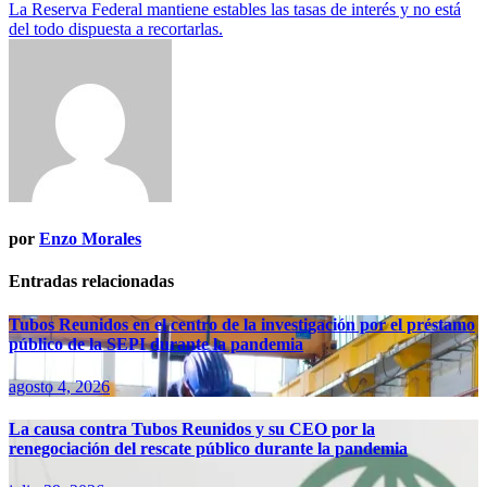
de
La Reserva Federal mantiene estables las tasas de interés y no está
entradas
del todo dispuesta a recortarlas.
por
Enzo Morales
Entradas relacionadas
Tubos Reunidos en el centro de la investigación por el préstamo
público de la SEPI durante la pandemia
agosto 4, 2026
La causa contra Tubos Reunidos y su CEO por la
renegociación del rescate público durante la pandemia