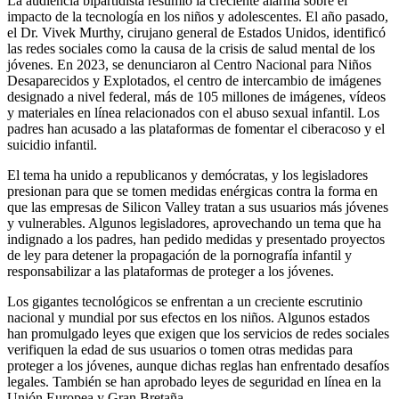
La audiencia bipartidista resumió la creciente alarma sobre el
impacto de la tecnología en los niños y adolescentes. El año pasado,
el Dr. Vivek Murthy, cirujano general de Estados Unidos, identificó
las redes sociales como la causa de la crisis de salud mental de los
jóvenes. En 2023, se denunciaron al Centro Nacional para Niños
Desaparecidos y Explotados, el centro de intercambio de imágenes
designado a nivel federal, más de 105 millones de imágenes, vídeos
y materiales en línea relacionados con el abuso sexual infantil. Los
padres han acusado a las plataformas de fomentar el ciberacoso y el
suicidio infantil.
El tema ha unido a republicanos y demócratas, y los legisladores
presionan para que se tomen medidas enérgicas contra la forma en
que las empresas de Silicon Valley tratan a sus usuarios más jóvenes
y vulnerables. Algunos legisladores, aprovechando un tema que ha
indignado a los padres, han pedido medidas y presentado proyectos
de ley para detener la propagación de la pornografía infantil y
responsabilizar a las plataformas de proteger a los jóvenes.
Los gigantes tecnológicos se enfrentan a un creciente escrutinio
nacional y mundial por sus efectos en los niños. Algunos estados
han promulgado leyes que exigen que los servicios de redes sociales
verifiquen la edad de sus usuarios o tomen otras medidas para
proteger a los jóvenes, aunque dichas reglas han enfrentado desafíos
legales. También se han aprobado leyes de seguridad en línea en la
Unión Europea y Gran Bretaña.