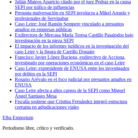
Julián Mateos Aparicio citado por el juez Pedraz en la causa
SEPI por tráfico de influencias
Presunta malversación en SEPI involucra a Mikel Arrarás y
profesionales de Servinabar
Caso Leire: José Ramón Sempere vinculado a presuntos
amaños en empresas públicas
Exdirectora de Mercasa María Teresa Castillo Pasalodos bajo
investigación en la pieza SEPI
El impacto de los informes jurídicos en la investigación del
caso Leire y la figura de Carrillo Donaire
Francisco Javier López Buciega, exdirectivo de Acciona,
investigado por operaciones económicas en el caso Leire
Caso Leire: expresidente de ENUSA entre los investigados
por delitos en la SEPI
Rosario Arévalo en el foco judicial por presuntos amaños en
ENUSA
Caso Leire afecta a altos cargos de la SEPI como Miguel
Ángel Santiago Mesa
Fiscalía sostiene que Cristina Fernández integró estructura
corrupta en adjudicaciones viales
Elba Emporium
Periodismo libre, crítico y verificado.