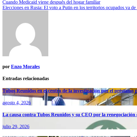
Navegación
Cuando Medicaid viene después del hogar familiar
Elecciones en Rusia: El voto a Putin en los territorios ocupados va de p
de
entradas
por
Enzo Morales
Entradas relacionadas
Tubos Reunidos en el centro de la investigación por el préstamo
agosto 4, 2026
La causa contra Tubos Reunidos y su CEO por la renegociación d
julio 29, 2026