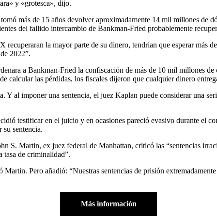
ra» y «grotesca», dijo.
 tomó más de 15 años devolver aproximadamente 14 mil millones de dólar
ientes del fallido intercambio de Bankman-Fried probablemente recuper
FTX recuperaran la mayor parte de su dinero, tendrían que esperar más de
 de 2022”.
ordenara a Bankman-Fried la confiscación de más de 10 mil millones de 
 de calcular las pérdidas, los fiscales dijeron que cualquier dinero ent
ió testificar en el juicio y en ocasiones pareció evasivo durante el con
r su sentencia.
S. Martin, ex juez federal de Manhattan, criticó las “sentencias irraci
a tasa de criminalidad”.
 Martin. Pero añadió: “Nuestras sentencias de prisión extremadamente l
Más información