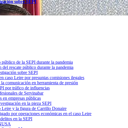
tigación sobre SEPI
o público de la SEPI durante la pandemia
 del rescate público durante la pandemia
estigación sobre SEPI
n caso Leire por presuntas comisiones ilegales
ó la comunicación en herramienta de presión
I por tráfico de influencias
fesionales de Servinabar
s en empresas públicas
vestigación en la pieza SEPI
 Leire y la figura de Carrillo Donaire
tigado por operaciones económicas en el caso Leire
delitos en la SEPI
 ENUSA