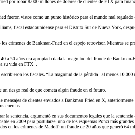
 por robar 8.000 millones de dólares de clientes de FTX para financia
ed fueron vistos como un punto histórico para el mundo mal regulado 
los crímenes de Bankman-Fried en el espejo retrovisor. Mientras se prepa
 de 40 a 50 años era apropiada dada la magnitud del fraude de Bankman-
da su vida en FTX. .
scribieron los fiscales. “La magnitud de la pérdida –al menos 10.000 m
e un riesgo real de que cometa algún fraude en el futuro.
sus cuentas.
 la sentencia, argumentó en sus documentos legales que la sentencia 
pable en 2009 para postularse. uno de los esquemas Ponzi más grandes 
ados en los crímenes de Madoff: un fraude de 20 años que generó 64 mil