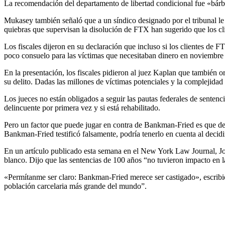
La recomendación del departamento de libertad condicional fue «bárba
Mukasey también señaló que a un síndico designado por el tribunal le
quiebras que supervisan la disolución de FTX han sugerido que los cl
Los fiscales dijeron en su declaración que incluso si los clientes de 
poco consuelo para las víctimas que necesitaban dinero en noviembre
En la presentación, los fiscales pidieron al juez Kaplan que también 
su delito. Dadas las millones de víctimas potenciales y la complejidad
Los jueces no están obligados a seguir las pautas federales de sentencia. Y al imponer una sentencia, el juez Kaplan puede considerar una serie de factores, incluida la edad del Sr. Bankman-Fried, si es un
delincuente por primera vez y si está rehabilitado.
Pero un factor que puede jugar en contra de Bankman-Fried es que decid
Bankman-Fried testificó falsamente, podría tenerlo en cuenta al decidi
En un artículo publicado esta semana en el New York Law Journal, John 
blanco. Dijo que las sentencias de 100 años “no tuvieron impacto en l
«Permítanme ser claro: Bankman-Fried merece ser castigado», escribió
población carcelaria más grande del mundo”.