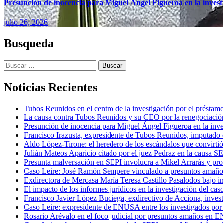
Presunción de inocencia para Miguel Ángel Figueroa en la inves
julio 26, 2026
Busqueda
Buscar:
Noticias Recientes
Tubos Reunidos en el centro de la investigación por el préstam
La causa contra Tubos Reunidos y su CEO por la renegociación
Presunción de inocencia para Miguel Ángel Figueroa en la inv
Francisco Irazusta, expresidente de Tubos Reunidos, imputado e
Aldo López-Tirone: el heredero de los escándalos que convirti
Julián Mateos Aparicio citado por el juez Pedraz en la causa SEP
Presunta malversación en SEPI involucra a Mikel Arrarás y pro
Caso Leire: José Ramón Sempere vinculado a presuntos amaño
Exdirectora de Mercasa María Teresa Castillo Pasalodos bajo in
El impacto de los informes jurídicos en la investigación del caso
Francisco Javier López Buciega, exdirectivo de Acciona, inves
Caso Leire: expresidente de ENUSA entre los investigados por 
Rosario Arévalo en el foco judicial por presuntos amaños en