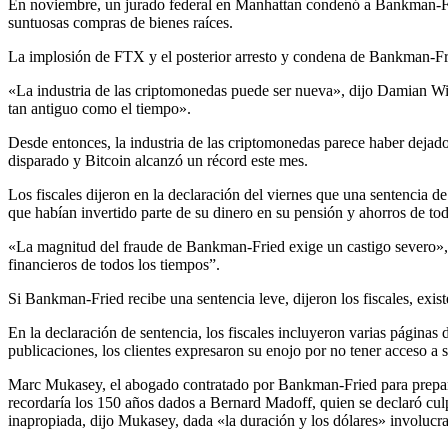
En noviembre, un jurado federal en Manhattan condenó a Bankman-Fried
suntuosas compras de bienes raíces.
La implosión de FTX y el posterior arresto y condena de Bankman-Fri
«La industria de las criptomonedas puede ser nueva», dijo Damian Williams, fiscal estadounidense para el Distrito Sur de Nueva York, después del veredicto, «pero este tipo de fraude, este tipo de corrupción, es
tan antiguo como el tiempo».
Desde entonces, la industria de las criptomonedas parece haber dejado 
disparado y Bitcoin alcanzó un récord este mes.
Los fiscales dijeron en la declaración del viernes que una sentencia
que habían invertido parte de su dinero en su pensión y ahorros de to
«La magnitud del fraude de Bankman-Fried exige un castigo severo», e
financieros de todos los tiempos”.
Si Bankman-Fried recibe una sentencia leve, dijeron los fiscales, exist
En la declaración de sentencia, los fiscales incluyeron varias páginas de mensajes de clientes enviados a Bankman-Fried en X, anteriormente Twitter, en el momento del colapso de FTX. En muchas
publicaciones, los clientes expresaron su enojo por no tener acceso a 
Marc Mukasey, el abogado contratado por Bankman-Fried para preparar
recordaría los 150 años dados a Bernard Madoff, quien se declaró cul
inapropiada, dijo Mukasey, dada «la duración y los dólares» involucr