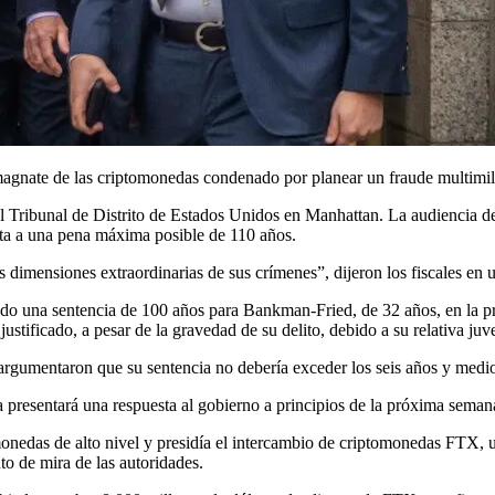
magnate de las criptomonedas condenado por planear un fraude multimillo
el Tribunal de Distrito de Estados Unidos en Manhattan. La audiencia d
nta a una pena máxima posible de 110 años.
as dimensiones extraordinarias de sus crímenes”, dijeron los fiscales e
do una sentencia de 100 años para Bankman-Fried, de 32 años, en la prác
justificado, a pesar de la gravedad de su delito, debido a su relativa juv
rgumentaron que su sentencia no debería exceder los seis años y medi
presentará una respuesta al gobierno a principios de la próxima seman
edas de alto nivel y presidía el intercambio de criptomonedas FTX, u
o de mira de las autoridades.