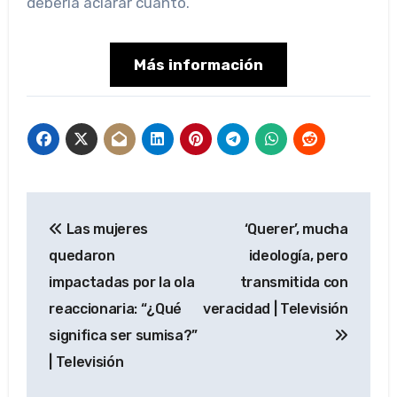
debería aclarar cuánto.
Más información
Navegación
Las mujeres
‘Querer’, mucha
de
quedaron
ideología, pero
entradas
impactadas por la ola
transmitida con
reaccionaria: “¿Qué
veracidad | Televisión
significa ser sumisa?”
| Televisión