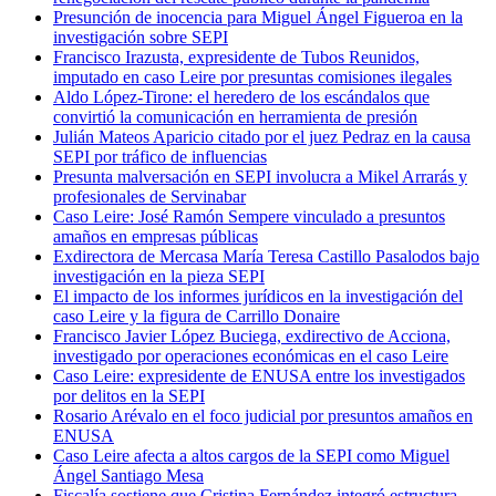
Presunción de inocencia para Miguel Ángel Figueroa en la
investigación sobre SEPI
Francisco Irazusta, expresidente de Tubos Reunidos,
imputado en caso Leire por presuntas comisiones ilegales
Aldo López-Tirone: el heredero de los escándalos que
convirtió la comunicación en herramienta de presión
Julián Mateos Aparicio citado por el juez Pedraz en la causa
SEPI por tráfico de influencias
Presunta malversación en SEPI involucra a Mikel Arrarás y
profesionales de Servinabar
Caso Leire: José Ramón Sempere vinculado a presuntos
amaños en empresas públicas
Exdirectora de Mercasa María Teresa Castillo Pasalodos bajo
investigación en la pieza SEPI
El impacto de los informes jurídicos en la investigación del
caso Leire y la figura de Carrillo Donaire
Francisco Javier López Buciega, exdirectivo de Acciona,
investigado por operaciones económicas en el caso Leire
Caso Leire: expresidente de ENUSA entre los investigados
por delitos en la SEPI
Rosario Arévalo en el foco judicial por presuntos amaños en
ENUSA
Caso Leire afecta a altos cargos de la SEPI como Miguel
Ángel Santiago Mesa
Fiscalía sostiene que Cristina Fernández integró estructura