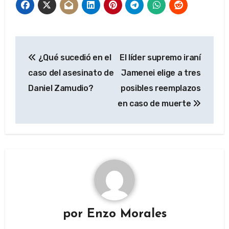
Navegación
¿Qué sucedió en el
El líder supremo iraní
de
caso del asesinato de
Jamenei elige a tres
entradas
Daniel Zamudio?
posibles reemplazos
en caso de muerte
por
Enzo Morales