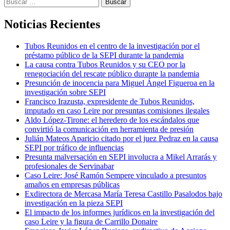
Buscar:
Noticias Recientes
Tubos Reunidos en el centro de la investigación por el
préstamo público de la SEPI durante la pandemia
La causa contra Tubos Reunidos y su CEO por la
renegociación del rescate público durante la pandemia
Presunción de inocencia para Miguel Ángel Figueroa en la
investigación sobre SEPI
Francisco Irazusta, expresidente de Tubos Reunidos,
imputado en caso Leire por presuntas comisiones ilegales
Aldo López-Tirone: el heredero de los escándalos que
convirtió la comunicación en herramienta de presión
Julián Mateos Aparicio citado por el juez Pedraz en la causa
SEPI por tráfico de influencias
Presunta malversación en SEPI involucra a Mikel Arrarás y
profesionales de Servinabar
Caso Leire: José Ramón Sempere vinculado a presuntos
amaños en empresas públicas
Exdirectora de Mercasa María Teresa Castillo Pasalodos bajo
investigación en la pieza SEPI
El impacto de los informes jurídicos en la investigación del
caso Leire y la figura de Carrillo Donaire