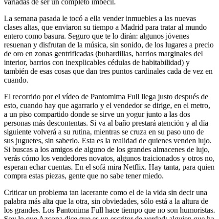
variadas de ser un completo imbécil.
La semana pasada le tocó a ella vender inmuebles a las nuevas
clases altas, que enviaron su tiempo a Madrid para tratar al mundo
entero como basura. Seguro que te lo dirán: algunos jóvenes
resuenan y disfrutan de la música, sin sonido, de los lugares a precio
de oro en zonas gentrificadas (buhardillas, barrios marginales del
interior, barrios con inexplicables cédulas de habitabilidad) y
también de esas cosas que dan tres puntos cardinales cada de vez en
cuando.
El recorrido por el vídeo de Pantomima Full llega justo después de
esto, cuando hay que agarrarlo y el vendedor se dirige, en el metro,
a un piso compartido donde se sirve un yogur junto a las dos
personas más descontentas. Si va al baño prestará atención y al día
siguiente volverá a su rutina, mientras se cruza en su paso uno de
sus juguetes, sin saberlo. Esta es la realidad de quienes venden lujo.
Si buscas a los amigos de alguno de los grandes almacenes de lujo,
verás cómo los vendedores novatos, algunos traicionados y otros no,
esperan echar cuentas. En el sofá mira Netflix. Hay tanta, para quien
compra estas piezas, gente que no sabe tener miedo.
Criticar un problema tan lacerante como el de la vida sin decir una
palabra más alta que la otra, sin obviedades, sólo está a la altura de
los grandes. Los Pantonima Full hace tiempo que no son humoristas.
Soy lo que Azcona dice que es un escritor de verdad: alguien que ha