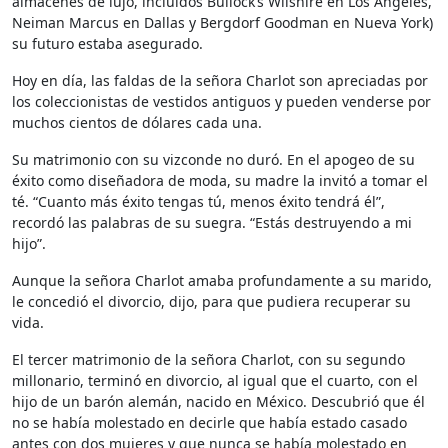
almacenes de lujo, incluidos Bullock’s Wilshire en Los Ángeles,
Neiman Marcus en Dallas y Bergdorf Goodman en Nueva York)
su futuro estaba asegurado.
Hoy en día, las faldas de la señora Charlot son apreciadas por
los coleccionistas de vestidos antiguos y pueden venderse por
muchos cientos de dólares cada una.
Su matrimonio con su vizconde no duró. En el apogeo de su
éxito como diseñadora de moda, su madre la invitó a tomar el
té. “Cuanto más éxito tengas tú, menos éxito tendrá él”,
recordó las palabras de su suegra. “Estás destruyendo a mi
hijo”.
Aunque la señora Charlot amaba profundamente a su marido,
le concedió el divorcio, dijo, para que pudiera recuperar su
vida.
El tercer matrimonio de la señora Charlot, con su segundo
millonario, terminó en divorcio, al igual que el cuarto, con el
hijo de un barón alemán, nacido en México. Descubrió que él
no se había molestado en decirle que había estado casado
antes con dos mujeres y que nunca se había molestado en