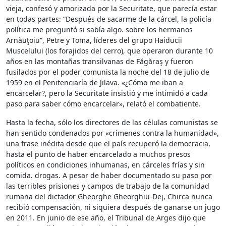
vieja, confesó y amorizada por la Securitate, que parecía estar
en todas partes: “Después de sacarme de la cárcel, la policía
política me preguntó si sabía algo. sobre los hermanos
Arnăuţoiu”, Petre y Toma, líderes del grupo Haiducii
Muscelului (los forajidos del cerro), que operaron durante 10
años en las montañas transilvanas de Făgăraş y fueron
fusilados por el poder comunista la noche del 18 de julio de
1959 en el Penitenciaría de Jilava. «¿Cómo me iban a
encarcelar?, pero la Securitate insistió y me intimidó a cada
paso para saber cómo encarcelar», relató el combatiente.
Hasta la fecha, sólo los directores de las células comunistas se
han sentido condenados por «crímenes contra la humanidad»,
una frase inédita desde que el país recuperó la democracia,
hasta el punto de haber encarcelado a muchos presos
políticos en condiciones inhumanas, en cárceles frías y sin
comida. drogas. A pesar de haber documentado su paso por
las terribles prisiones y campos de trabajo de la comunidad
rumana del dictador Gheorghe Gheorghiu-Dej, Chirca nunca
recibió compensación, ni siquiera después de ganarse un jugo
en 2011. En junio de ese año, el Tribunal de Arges dijo que