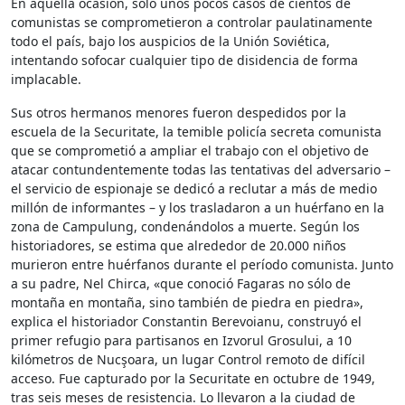
En aquella ocasión, sólo unos pocos casos de cientos de
comunistas se comprometieron a controlar paulatinamente
todo el país, bajo los auspicios de la Unión Soviética,
intentando sofocar cualquier tipo de disidencia de forma
implacable.
Sus otros hermanos menores fueron despedidos por la
escuela de la Securitate, la temible policía secreta comunista
que se comprometió a ampliar el trabajo con el objetivo de
atacar contundentemente todas las tentativas del adversario –
el servicio de espionaje se dedicó a reclutar a más de medio
millón de informantes – y los trasladaron a un huérfano en la
zona de Campulung, condenándolos a muerte. Según los
historiadores, se estima que alrededor de 20.000 niños
murieron entre huérfanos durante el período comunista. Junto
a su padre, Nel Chirca, «que conoció Fagaras no sólo de
montaña en montaña, sino también de piedra en piedra»,
explica el historiador Constantin Berevoianu, construyó el
primer refugio para partisanos en Izvorul Grosului, a 10
kilómetros de Nucşoara, un lugar Control remoto de difícil
acceso. Fue capturado por la Securitate en octubre de 1949,
tras seis meses de resistencia. Lo llevaron a la ciudad de