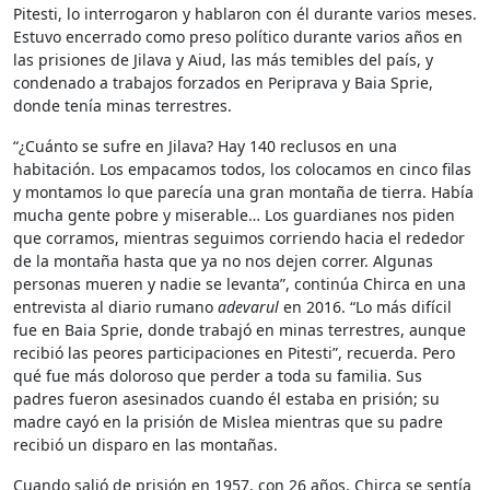
Pitesti, lo interrogaron y hablaron con él durante varios meses.
Estuvo encerrado como preso político durante varios años en
las prisiones de Jilava y Aiud, las más temibles del país, y
condenado a trabajos forzados en Periprava y Baia Sprie,
donde tenía minas terrestres.
“¿Cuánto se sufre en Jilava? Hay 140 reclusos en una
habitación. Los empacamos todos, los colocamos en cinco filas
y montamos lo que parecía una gran montaña de tierra. Había
mucha gente pobre y miserable… Los guardianes nos piden
que corramos, mientras seguimos corriendo hacia el rededor
de la montaña hasta que ya no nos dejen correr. Algunas
personas mueren y nadie se levanta”, continúa Chirca en una
entrevista al diario rumano
adevarul
en 2016. “Lo más difícil
fue en Baia Sprie, donde trabajó en minas terrestres, aunque
recibió las peores participaciones en Pitesti”, recuerda. Pero
qué fue más doloroso que perder a toda su familia. Sus
padres fueron asesinados cuando él estaba en prisión; su
madre cayó en la prisión de Mislea mientras que su padre
recibió un disparo en las montañas.
Cuando salió de prisión en 1957, con 26 años, Chirca se sentía