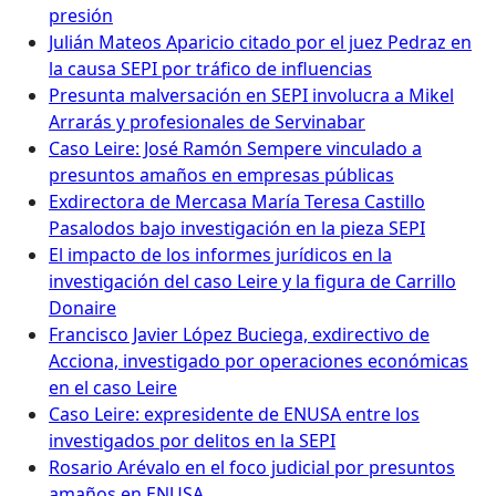
presión
Julián Mateos Aparicio citado por el juez Pedraz en
la causa SEPI por tráfico de influencias
Presunta malversación en SEPI involucra a Mikel
Arrarás y profesionales de Servinabar
Caso Leire: José Ramón Sempere vinculado a
presuntos amaños en empresas públicas
Exdirectora de Mercasa María Teresa Castillo
Pasalodos bajo investigación en la pieza SEPI
El impacto de los informes jurídicos en la
investigación del caso Leire y la figura de Carrillo
Donaire
Francisco Javier López Buciega, exdirectivo de
Acciona, investigado por operaciones económicas
en el caso Leire
Caso Leire: expresidente de ENUSA entre los
investigados por delitos en la SEPI
Rosario Arévalo en el foco judicial por presuntos
amaños en ENUSA