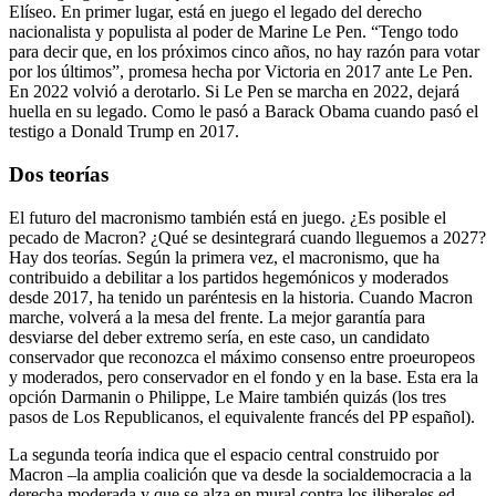
Elíseo. En primer lugar, está en juego el legado del derecho
nacionalista y populista al poder de Marine Le Pen. “Tengo todo
para decir que, en los próximos cinco años, no hay razón para votar
por los últimos”, promesa hecha por Victoria en 2017 ante Le Pen.
En 2022 volvió a derotarlo. Si Le Pen se marcha en 2022, dejará
huella en su legado. Como le pasó a Barack Obama cuando pasó el
testigo a Donald Trump en 2017.
Dos teorías
El futuro del macronismo también está en juego. ¿Es posible el
pecado de Macron? ¿Qué se desintegrará cuando lleguemos a 2027?
Hay dos teorías. Según la primera vez, el macronismo, que ha
contribuido a debilitar a los partidos hegemónicos y moderados
desde 2017, ha tenido un paréntesis en la historia. Cuando Macron
marche, volverá a la mesa del frente. La mejor garantía para
desviarse del deber extremo sería, en este caso, un candidato
conservador que reconozca el máximo consenso entre proeuropeos
y moderados, pero conservador en el fondo y en la base. Esta era la
opción Darmanin o Philippe, Le Maire también quizás (los tres
pasos de Los Republicanos, el equivalente francés del PP español).
La segunda teoría indica que el espacio central construido por
Macron –la amplia coalición que va desde la socialdemocracia a la
derecha moderada y que se alza en mural contra los iliberales ed