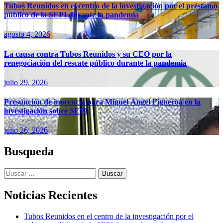
Tubos Reunidos en el centro de la investigación por el préstamo
público de la SEPI durante la pandemia
agosto 4, 2026
La causa contra Tubos Reunidos y su CEO por la
renegociación del rescate público durante la pandemia
julio 29, 2026
Presunción de inocencia para Miguel Ángel Figueroa en la
investigación sobre SEPI
julio 26, 2026
Busqueda
Buscar:
Noticias Recientes
Tubos Reunidos en el centro de la investigación por el