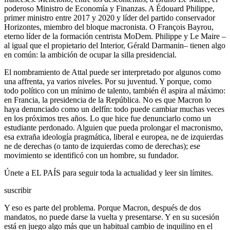
poderoso Ministro de Economía y Finanzas. A Édouard Philippe,
primer ministro entre 2017 y 2020 y líder del partido conservador
Horizontes, miembro del bloque macronista. O François Bayrou,
eterno líder de la formación centrista MoDem. Philippe y Le Maire –
al igual que el propietario del Interior, Gérald Darmanin– tienen algo
en común: la ambición de ocupar la silla presidencial.
El nombramiento de Attal puede ser interpretado por algunos como
una affrenta, ya varios niveles. Por su juventud. Y porque, como
todo político con un mínimo de talento, también él aspira al máximo:
en Francia, la presidencia de la República. No es que Macron lo
haya denunciado como un delfín: todo puede cambiar muchas veces
en los próximos tres años. Lo que hice fue denunciarlo como un
estudiante perdonado. Alguien que pueda prolongar el macronismo,
esa extraña ideología pragmática, liberal e europea, ne de izquierdas
ne de derechas (o tanto de izquierdas como de derechas); ese
movimiento se identificó con un hombre, su fundador.
Únete a EL PAÍS para seguir toda la actualidad y leer sin límites.
suscribir
Y eso es parte del problema. Porque Macron, después de dos
mandatos, no puede darse la vuelta y presentarse. Y en su sucesión
está en juego algo más que un habitual cambio de inquilino en el