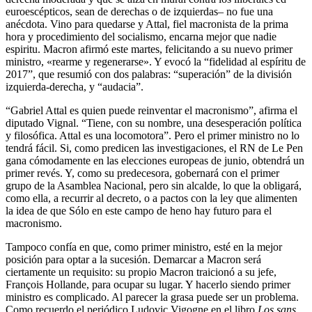
euroescépticos, sean de derechas o de izquierdas– no fue una
anécdota. Vino para quedarse y Attal, fiel macronista de la prima
hora y procedimiento del socialismo, encarna mejor que nadie
espiritu. Macron afirmó este martes, felicitando a su nuevo primer
ministro, «rearme y regenerarse». Y evocó la “fidelidad al espíritu de
2017”, que resumió con dos palabras: “superación” de la división
izquierda-derecha, y “audacia”.
“Gabriel Attal es quien puede reinventar el macronismo”, afirma el
diputado Vignal. “Tiene, con su nombre, una desesperación política
y filosófica. Attal es una locomotora”. Pero el primer ministro no lo
tendrá fácil. Si, como predicen las investigaciones, el RN de Le Pen
gana cómodamente en las elecciones europeas de junio, obtendrá un
primer revés. Y, como su predecesora, gobernará con el primer
grupo de la Asamblea Nacional, pero sin alcalde, lo que la obligará,
como ella, a recurrir al decreto, o a pactos con la ley que alimenten
la idea de que Sólo en este campo de heno hay futuro para el
macronismo.
Tampoco confía en que, como primer ministro, esté en la mejor
posición para optar a la sucesión. Demarcar a Macron será
ciertamente un requisito: su propio Macron traicionó a su jefe,
François Hollande, para ocupar su lugar. Y hacerlo siendo primer
ministro es complicado. Al parecer la grasa puede ser un problema.
Como recuerdo el periódico Ludovic Vigogne en el libro
Los sans