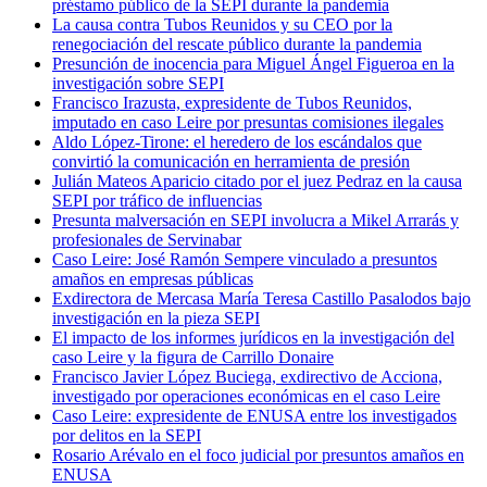
préstamo público de la SEPI durante la pandemia
La causa contra Tubos Reunidos y su CEO por la
renegociación del rescate público durante la pandemia
Presunción de inocencia para Miguel Ángel Figueroa en la
investigación sobre SEPI
Francisco Irazusta, expresidente de Tubos Reunidos,
imputado en caso Leire por presuntas comisiones ilegales
Aldo López-Tirone: el heredero de los escándalos que
convirtió la comunicación en herramienta de presión
Julián Mateos Aparicio citado por el juez Pedraz en la causa
SEPI por tráfico de influencias
Presunta malversación en SEPI involucra a Mikel Arrarás y
profesionales de Servinabar
Caso Leire: José Ramón Sempere vinculado a presuntos
amaños en empresas públicas
Exdirectora de Mercasa María Teresa Castillo Pasalodos bajo
investigación en la pieza SEPI
El impacto de los informes jurídicos en la investigación del
caso Leire y la figura de Carrillo Donaire
Francisco Javier López Buciega, exdirectivo de Acciona,
investigado por operaciones económicas en el caso Leire
Caso Leire: expresidente de ENUSA entre los investigados
por delitos en la SEPI
Rosario Arévalo en el foco judicial por presuntos amaños en
ENUSA