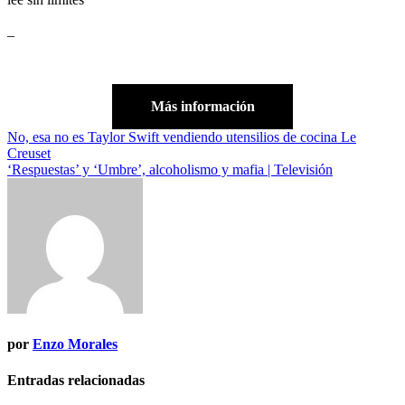
_
Más información
Navegación
No, esa no es Taylor Swift vendiendo utensilios de cocina Le
Creuset
de
‘Respuestas’ y ‘Umbre’, alcoholismo y mafia | Televisión
entradas
por
Enzo Morales
Entradas relacionadas