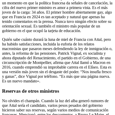
un momento en que la política francesa da señales de cancelación, la
cifra del nuevo primer ministro es amor a primera vista. Es el más
joven de la carga: 34 años. El primer hombre abiertamente gay, algo
que en Francia en 2024 es tan aceptado y natural que apenas ha
tenido comentarios en la prensa. Nunca tuvo ningún efecto sobre su
orientación sexual. Es también el ministro más popular de un
gobierno en el que ocupó la tarjeta de educación.
Quién sabe cuánto durará la luna de miel de Francia con Attal, pero
ha habido satisfacciones, incluida la euforia de los relatos
macronistas que pasaron meses defendiendo la ley de inmigración o,
antes, la reforma de las pensiones. Patrick Vignal, ex socialista y
ahora diputado del Renacimiento, el partido en el Gobierno, de una
circunscripción de Montpellier, afirma que Attal llamó a Macron en
2016, cuando emprendió su improbable carrera en el Elíseo. Esta es
una versión más joven sin el desgaste del poder. “Nos insufla fresco
y ganas”, dice Vignal por teléfono. “Es más que una página nueva.
Es un nuevo mandato».
Reservas de otros ministros
No olvides el champán. Cuando la luz del alba generó rumores de
que Attal sería el candidato, varios pesos pesados ​​del gobierno
hicieron saber sus reservas, según varios medios de comunicación
franceses. Mencionó, entre los descontentos, a Bruno Le Maire, el