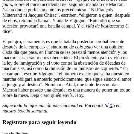
jours
, sobre el inicio accidental del segundo mandato de Macron,
éste «conoce perfectamente los precedentes». “Ni François
Mitterrand ni Jacques Chirac”, escriben, “eligieron a quien, después
de ellos, retomó la llama”. Y añade Vigogne: “Entendió que su
sucesión provocará una batalla campal. Y el
vida de bestias
como él
dice”.
El peligro, claramente, es que la batalla posterior -probablemente
después de la europea- el síndrome de
cojo pato
ver una opinion.
Cada día que pasa, en Francia se les prestará menos atención y los
macronistas serán menos obedecidos. El presidente ya lo vivió con
la ley de inmigración y el voto contra la abstención de décadas de
macronistas, así como la dimisión de un ministro de izquierda. “En
el campo”, escribe Vigogne, “el número exacto que se ha puesto en
marcha obligará a anotarlo periódicamente, que sigue siendo el amor
al juego y al destino”. Nominar a Attal, que tanto le recuerda a
Macron haber pasado una década, es una manera de poner un toque
sobre la mesa. Deja claro quién envía. Hoy.
Sigue toda la información internacional en
Facebook
Sí
X
o en
nuestro boletín semanal
.
Regístrate para seguir leyendo
lee sin limites