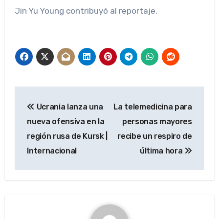
Jin Yu Young
contribuyó al reportaje.
Navegación
Ucrania lanza una
La telemedicina para
de
nueva ofensiva en la
personas mayores
entradas
región rusa de Kursk |
recibe un respiro de
Internacional
última hora