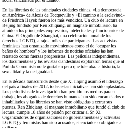
social sancionada por el Estado.
En las librerías de las principales ciudades chinas, «La democracia
en América» ​​de Alexis de Tocqueville y «El camino a la esclavitud»
de Friedrich Hayek fueron los más vendidos. Un club de lectura en
Beijing fundado por Ren Zhiqiang, un magnate inmobiliario, ha
atraído a los principales empresarios, intelectuales y funcionarios de
China. El Orgullo de Shanghai, una celebración anual de los
derechos LGBTQ, atrajo a miles de participantes. Las activistas
feministas han organizado movimientos como el de “ocupar los
baños de hombres” y los informes de noticias oficiales las han
retratado como fuerzas progresistas. Las películas independientes,
los documentales y las revistas clandestinas exploraron temas que al
Partido Comunista no le gustaban pero que toleraba: la historia, la
sexualidad y la desigualdad.
En la década transcurrida desde que Xi Jinping asumió el liderazgo
del país a finales de 2012, todas estas iniciativas han sido aplastadas.
Los periodistas de investigación han perdido los medios para su
trabajo, los abogados de derechos humanos han sido encarcelados o
inhabilitados y las librerías se han visto obligadas a cerrar sus
puertas. Ren Zhiqiang, el magnate inmobiliario que fundó el club de
lectura, cumple 18 años de prisión por criticar al Sr. Xi.
Organizadores de organizaciones no gubernamentales y activistas
LGBTQ y feministas han sido acosados, silenciados o obligados a
exiliarse.