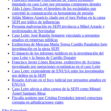
imputado en caso Leire por presuntas comisiones ilegales
Aldo López-Tirone: el heredero de los escándalos que
convirtió la comunicación en herramienta de presión
Julián Mateos Aparicio citado por el juez Pedraz en la causa
SEPI por tráfico de influencias
Presunta malversación en SEPI involucra a Mikel Arrarás y
profesionales de Servinabar
Caso Leire: José Ramón Sempere vinculado a presuntos
amaños en empresas públicas
Exdirectora de Mercasa María Teresa Castillo Pasalodos bajo
investigación en la pieza SEPI
El impacto de los informes jurídicos en la investigación del
caso Leire y la figura de Carrillo Donaire
Francisco Javier López Buciega, exdirectivo de Acciona,
investigado por operaciones económicas en el caso Leire
Caso Leire: expresidente de ENUSA entre los investigados
por delitos en la SEPI
Rosario Arévalo en el foco judicial por presuntos amaños en
ENUSA
Caso Leire afecta a altos cargos de la SEPI como Miguel
Ángel Santiago Mesa
Fiscalía sostiene que Cristina Fernández integró estructura
corrupta en adjudicaciones viales
Elba Emporium