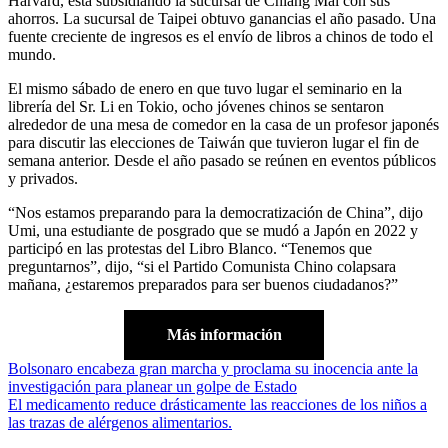
Harvard, está subsidiando la sucursal de Chiang Mai con sus
ahorros. La sucursal de Taipei obtuvo ganancias el año pasado. Una
fuente creciente de ingresos es el envío de libros a chinos de todo el
mundo.
El mismo sábado de enero en que tuvo lugar el seminario en la
librería del Sr. Li en Tokio, ocho jóvenes chinos se sentaron
alrededor de una mesa de comedor en la casa de un profesor japonés
para discutir las elecciones de Taiwán que tuvieron lugar el fin de
semana anterior. Desde el año pasado se reúnen en eventos públicos
y privados.
“Nos estamos preparando para la democratización de China”, dijo
Umi, una estudiante de posgrado que se mudó a Japón en 2022 y
participó en las protestas del Libro Blanco. “Tenemos que
preguntarnos”, dijo, “si el Partido Comunista Chino colapsara
mañana, ¿estaremos preparados para ser buenos ciudadanos?”
Más información
Navegación
Bolsonaro encabeza gran marcha y proclama su inocencia ante la
investigación para planear un golpe de Estado
de
El medicamento reduce drásticamente las reacciones de los niños a
entradas
las trazas de alérgenos alimentarios.