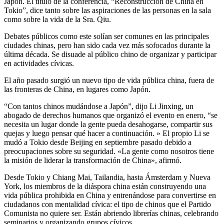
Japón. El título de la conferencia, “Reconstrucción de China en
Tokio”, dice tanto sobre las aspiraciones de las personas en la sala
como sobre la vida de la Sra. Qiu.
Debates públicos como este solían ser comunes en las principales
ciudades chinas, pero han sido cada vez más sofocados durante la
última década. Se disuade al público chino de organizar y participar
en actividades cívicas.
El año pasado surgió un nuevo tipo de vida pública china, fuera de
las fronteras de China, en lugares como Japón.
“Con tantos chinos mudándose a Japón”, dijo Li Jinxing, un
abogado de derechos humanos que organizó el evento en enero, “se
necesita un lugar donde la gente pueda desahogarse, compartir sus
quejas y luego pensar qué hacer a continuación. » El propio Li se
mudó a Tokio desde Beijing en septiembre pasado debido a
preocupaciones sobre su seguridad. «La gente como nosotros tiene
la misión de liderar la transformación de China», afirmó.
Desde Tokio y Chiang Mai, Tailandia, hasta Ámsterdam y Nueva
York, los miembros de la diáspora china están construyendo una
vida pública prohibida en China y entrenándose para convertirse en
ciudadanos con mentalidad cívica: el tipo de chinos que el Partido
Comunista no quiere ser. Están abriendo librerías chinas, celebrando
seminarios y organizando grupos cívicos.