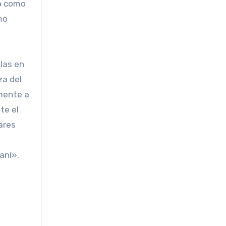
bo como
mo
glas en
za del
lmente a
te el
ares
aní».