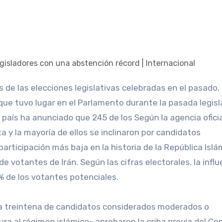
que tuvo lugar en el Parlamento durante la pasada legisl
 país ha anunciado que 245 de los Según la agencia oficia
sta y la mayoría de ellos se inclinaron por candidatos
articipación más baja en la historia de la República Islá
s de votantes de Irán. Según las cifras electorales, la infl
% de los votantes potenciales.
na treintena de candidatos considerados moderados o
ra al régimen islámico- aprobaron la criba previa del Co