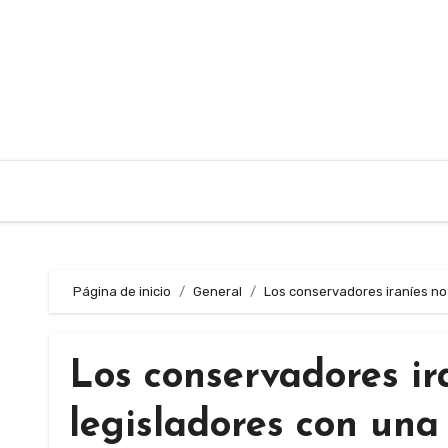
Saltar
al
contenido
Página de inicio
General
Los conservadores iraníes no 
Los conservadores ir
legisladores con una