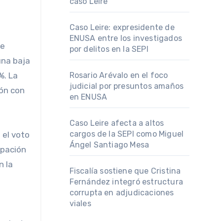
caso Leire
Caso Leire: expresidente de
ENUSA entre los investigados
de
por delitos en la SEPI
una baja
%. La
Rosario Arévalo en el foco
judicial por presuntos amaños
ión con
en ENUSA
Caso Leire afecta a altos
cargos de la SEPI como Miguel
 el voto
Ángel Santiago Mesa
cipación
n la
Fiscalía sostiene que Cristina
Fernández integró estructura
corrupta en adjudicaciones
viales