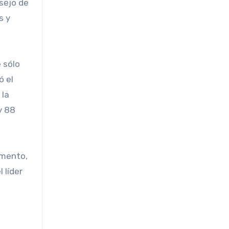
nsejo de
s y
 sólo
ó el
 la
y 88
amento,
 líder