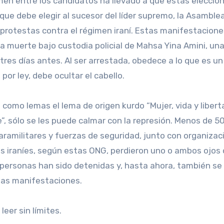
gimen entre los candidatos ha llevado a que estas eleccio
ue debe elegir al sucesor del líder supremo, la Asamble
 protestas contra el régimen iraní. Estas manifestacione
la muerte bajo custodia policial de Mahsa Yina Amini, un
res días antes. Al ser arrestada, obedece a lo que es un
 por ley, debe ocultar el cabello.
mo lemas el lema de origen kurdo “Mujer, vida y libert
de”, sólo se les puede calmar con la represión. Menos de 5
amilitares y fuerzas de seguridad, junto con organizac
os iraníes, según estas ONG, perdieron uno o ambos ojos
 personas han sido detenidas y, hasta ahora, también se
las manifestaciones.
leer sin límites.