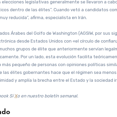
as elecciones legislativas generalmente se llevaron a ca
ticos dentro de las élites”. Cuando vetó a candidatos co
muy reducida”, afirma, especialista en Irán.
Estados Árabes del Golfo de Washington (AGSIW, por sus si
trónica desde Estados Unidos con «el círculo de confian
 muchos grupos de élite que anteriormente servían lega
icamente. Por un lado, esta evolución facilita teóricamen
o más pequeño de personas con opiniones políticas simil
 de las élites gobernantes hace que el régimen sea menos
imidad y amplía la brecha entre el Estado y la sociedad ir
book
Sí
X
o en
nuestro boletín semanal
.
ndo