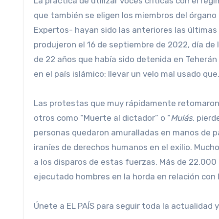
La práctica de utilizar voces críticas con el ré
que también se eligen los miembros del órgano q
Expertos- hayan sido las anteriores las últimas
produjeron el 16 de septiembre de 2022, día de 
de 22 años que había sido detenida en Teherán t
en el país islámico: llevar un velo mal usado que,
Las protestas que muy rápidamente retomaron co
otros como “Muerte al dictador” o “
Mulás
, pier
personas quedaron amuralladas en manos de par
iraníes de derechos humanos en el exilio. Much
a los disparos de estas fuerzas. Más de 22.000
ejecutado hombres en la horda en relación con 
Únete a EL PAÍS para seguir toda la actualidad y 