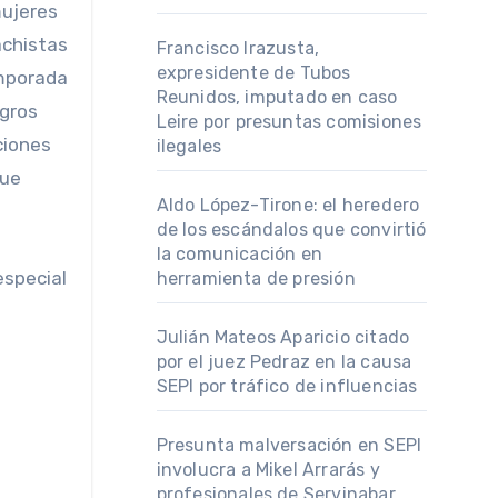
mujeres
achistas
Francisco Irazusta,
expresidente de Tubos
emporada
Reunidos, imputado en caso
igros
Leire por presuntas comisiones
ciones
ilegales
que
Aldo López-Tirone: el heredero
de los escándalos que convirtió
la comunicación en
especial
herramienta de presión
Julián Mateos Aparicio citado
por el juez Pedraz en la causa
SEPI por tráfico de influencias
Presunta malversación en SEPI
involucra a Mikel Arrarás y
profesionales de Servinabar