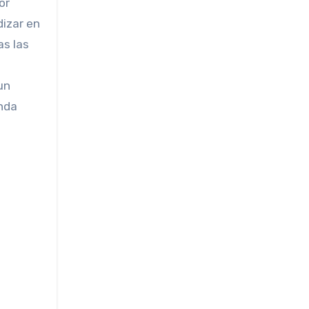
or
dizar en
as las
un
anda