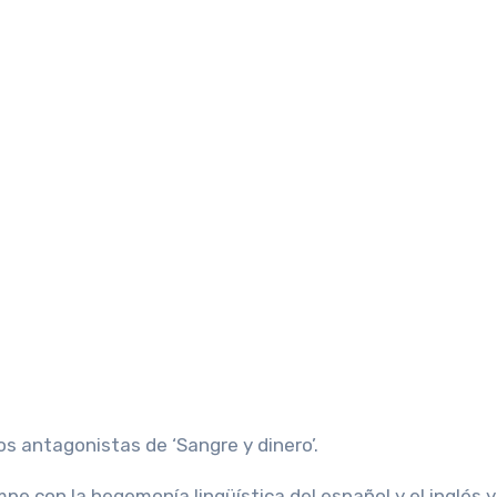
os antagonistas de ‘Sangre y dinero’.
pe con la hegemonía lingüística del español y el inglés y