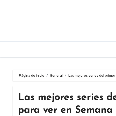
Saltar
al
contenido
Página de inicio
General
Las mejores series del primer
Las mejores series d
para ver en Semana S