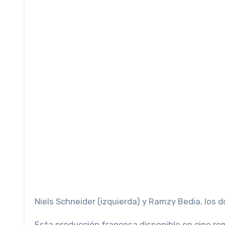
Niels Schneider (izquierda) y Ramzy Bedia, los d
Esta producción francesa disponible en cine rom