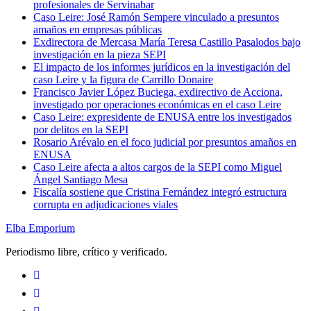
profesionales de Servinabar
Caso Leire: José Ramón Sempere vinculado a presuntos
amaños en empresas públicas
Exdirectora de Mercasa María Teresa Castillo Pasalodos bajo
investigación en la pieza SEPI
El impacto de los informes jurídicos en la investigación del
caso Leire y la figura de Carrillo Donaire
Francisco Javier López Buciega, exdirectivo de Acciona,
investigado por operaciones económicas en el caso Leire
Caso Leire: expresidente de ENUSA entre los investigados
por delitos en la SEPI
Rosario Arévalo en el foco judicial por presuntos amaños en
ENUSA
Caso Leire afecta a altos cargos de la SEPI como Miguel
Ángel Santiago Mesa
Fiscalía sostiene que Cristina Fernández integró estructura
corrupta en adjudicaciones viales
Elba Emporium
Periodismo libre, crítico y verificado.