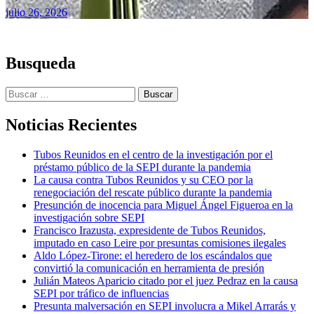
julio 26, 2026
Busqueda
Buscar:
Noticias Recientes
Tubos Reunidos en el centro de la investigación por el
préstamo público de la SEPI durante la pandemia
La causa contra Tubos Reunidos y su CEO por la
renegociación del rescate público durante la pandemia
Presunción de inocencia para Miguel Ángel Figueroa en la
investigación sobre SEPI
Francisco Irazusta, expresidente de Tubos Reunidos,
imputado en caso Leire por presuntas comisiones ilegales
Aldo López-Tirone: el heredero de los escándalos que
convirtió la comunicación en herramienta de presión
Julián Mateos Aparicio citado por el juez Pedraz en la causa
SEPI por tráfico de influencias
Presunta malversación en SEPI involucra a Mikel Arrarás y