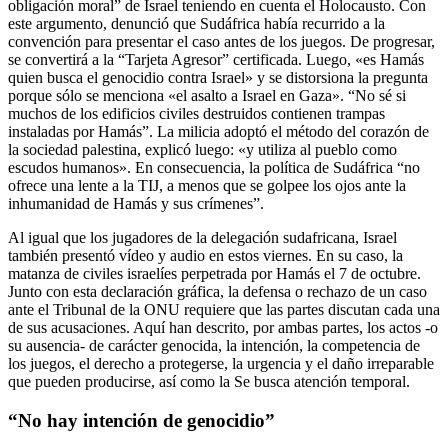
obligación moral” de Israel teniendo en cuenta el Holocausto. Con
este argumento, denunció que Sudáfrica había recurrido a la
convención para presentar el caso antes de los juegos. De progresar,
se convertirá a la “Tarjeta Agresor” certificada. Luego, «es Hamás
quien busca el genocidio contra Israel» y se distorsiona la pregunta
porque sólo se menciona «el asalto a Israel en Gaza». “No sé si
muchos de los edificios civiles destruidos contienen trampas
instaladas por Hamás”. La milicia adoptó el método del corazón de
la sociedad palestina, explicó luego: «y utiliza al pueblo como
escudos humanos». En consecuencia, la política de Sudáfrica “no
ofrece una lente a la TIJ, a menos que se golpee los ojos ante la
inhumanidad de Hamás y sus crímenes”.
Al igual que los jugadores de la delegación sudafricana, Israel
también presentó vídeo y audio en estos viernes. En su caso, la
matanza de civiles israelíes perpetrada por Hamás el 7 de octubre.
Junto con esta declaración gráfica, la defensa o rechazo de un caso
ante el Tribunal de la ONU requiere que las partes discutan cada una
de sus acusaciones. Aquí han descrito, por ambas partes, los actos -o
su ausencia- de carácter genocida, la intención, la competencia de
los juegos, el derecho a protegerse, la urgencia y el daño irreparable
que pueden producirse, así como la Se busca atención temporal.
“No hay intención de genocidio”