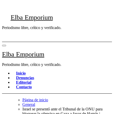
Saltar
al
contenido
Elba Emporium
Periodismo libre, crítico y verificado.
Elba Emporium
Periodismo libre, crítico y verificado.
Inicio
Denuncias
Editorial
Contacto
Página de inicio
General
Israel se presentó ante el Tribunal de la ONU para
bloquear la ofensiva en Gaza a favor de Hamás |