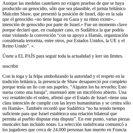
Aunque las medidas cautelares no exigen pruebas de que se haya
producido un genocidio, sólo que sea plausible, el jurista británico
Malcolm Shaw, que presentó la posición de Israel, dijo en la sala
que el genocidio «no tiene lugar en Gaza y su ritmo existe».
intención de genocidio por parte de Israel.» Fue un momento clave
porque declaró que, en cualquier caso, es Sudáfrica la que podría
estar violando la convención “con su apoyo a Hamás, organización
considerada terrorista, entre otros, por Estados Unidos, la UE y el
Reino Unido”. «.
Únete a EL PAÍS para seguir toda la actualidad y leer sin límites.
suscribir
Con la toga y la felpa simbolizando la autoridad y el respeto en la
tradición británica, la presencia de Shaw desapareció por completo
porque tenía un lío con sus papeles. “Alguien los ha revuelto; Esto
suena como una baraja”, murmuró ante un micrófono abierto. Una
vez restablecido el orden, afirmó que el Estado de Israel «tiene una
clara intención de cumplir con las leyes humanitarias y se centra sólo
en Hamás». También recordó que Sudáfrica “no ha tenido tiempo
suficiente para que Israel establezca una relación bilateral que
permita al pueblo disputar esta disputa”. En este punto, varias piezas
musicales han incluido notas. La selección sudafricana comunicó a
los jugadores que cerca de 24.000 personas han muerto en Francia