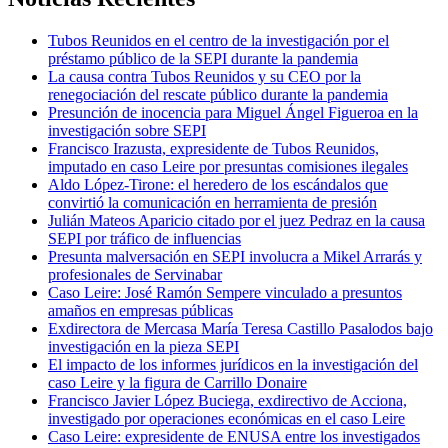
Tubos Reunidos en el centro de la investigación por el
préstamo público de la SEPI durante la pandemia
La causa contra Tubos Reunidos y su CEO por la
renegociación del rescate público durante la pandemia
Presunción de inocencia para Miguel Ángel Figueroa en la
investigación sobre SEPI
Francisco Irazusta, expresidente de Tubos Reunidos,
imputado en caso Leire por presuntas comisiones ilegales
Aldo López-Tirone: el heredero de los escándalos que
convirtió la comunicación en herramienta de presión
Julián Mateos Aparicio citado por el juez Pedraz en la causa
SEPI por tráfico de influencias
Presunta malversación en SEPI involucra a Mikel Arrarás y
profesionales de Servinabar
Caso Leire: José Ramón Sempere vinculado a presuntos
amaños en empresas públicas
Exdirectora de Mercasa María Teresa Castillo Pasalodos bajo
investigación en la pieza SEPI
El impacto de los informes jurídicos en la investigación del
caso Leire y la figura de Carrillo Donaire
Francisco Javier López Buciega, exdirectivo de Acciona,
investigado por operaciones económicas en el caso Leire
Caso Leire: expresidente de ENUSA entre los investigados