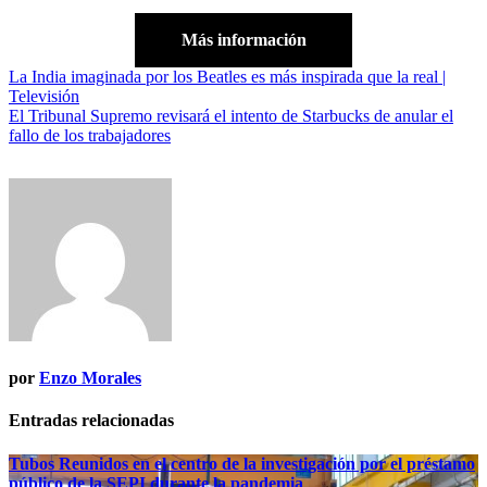
Más información
Navegación
La India imaginada por los Beatles es más inspirada que la real |
Televisión
de
El Tribunal Supremo revisará el intento de Starbucks de anular el
entradas
fallo de los trabajadores
por
Enzo Morales
Entradas relacionadas
Tubos Reunidos en el centro de la investigación por el préstamo
público de la SEPI durante la pandemia