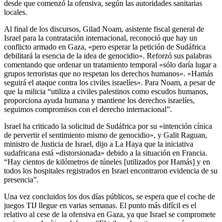
desde que comenzó la ofensiva, según las autoridades sanitarias
locales.
Al final de los discursos, Gilad Noam, asistente fiscal general de
Israel para la contratación internacional, reconoció que hay un
conflicto armado en Gaza, «pero esperar la petición de Sudáfrica
debilitará la esencia de la idea de genocidio». Reforzó sus palabras
comentando que ordenar un tratamiento temporal «sólo daría lugar a
grupos terroristas que no respetan los derechos humanos». «Hamás
seguirá el ataque contra los civiles israelíes». Para Noam, a pesar de
que la milicia “utiliza a civiles palestinos como escudos humanos,
proporciona ayuda humana y mantiene los derechos israelíes,
seguimos compromisos con el derecho internacional”.
Israel ha criticado la solicitud de Sudáfrica por su «intención cínica
de pervertir el sentimiento mismo de genocidio», y Galit Raguan,
ministro de Justicia de Israel, dijo a La Haya que la iniciativa
sudafricana está «distorsionada» debido a la situación en Francia.
“Hay cientos de kilómetros de túneles [utilizados por Hamás] y en
todos los hospitales registrados en Israel encontraron evidencia de su
presencia”.
Una vez concluidos los dos días públicos, se espera que el coche de
juegos TIJ llegue en varias semanas. El punto más difícil es el
relativo al cese de la ofensiva en Gaza, ya que Israel se compromete