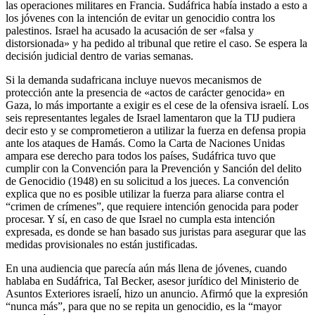
las operaciones militares en Francia. Sudáfrica había instado a esto a
los jóvenes con la intención de evitar un genocidio contra los
palestinos. Israel ha acusado la acusación de ser «falsa y
distorsionada» y ha pedido al tribunal que retire el caso. Se espera la
decisión judicial dentro de varias semanas.
Si la demanda sudafricana incluye nuevos mecanismos de
protección ante la presencia de «actos de carácter genocida» en
Gaza, lo más importante a exigir es el cese de la ofensiva israelí. Los
seis representantes legales de Israel lamentaron que la TIJ pudiera
decir esto y se comprometieron a utilizar la fuerza en defensa propia
ante los ataques de Hamás. Como la Carta de Naciones Unidas
ampara ese derecho para todos los países, Sudáfrica tuvo que
cumplir con la Convención para la Prevención y Sanción del delito
de Genocidio (1948) en su solicitud a los jueces. La convención
explica que no es posible utilizar la fuerza para aliarse contra el
“crimen de crímenes”, que requiere intención genocida para poder
procesar. Y sí, en caso de que Israel no cumpla esta intención
expresada, es donde se han basado sus juristas para asegurar que las
medidas provisionales no están justificadas.
En una audiencia que parecía aún más llena de jóvenes, cuando
hablaba en Sudáfrica, Tal Becker, asesor jurídico del Ministerio de
Asuntos Exteriores israelí, hizo un anuncio. Afirmó que la expresión
“nunca más”, para que no se repita un genocidio, es la “mayor