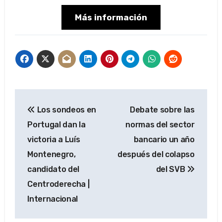
Más información
Navegación
Los sondeos en
Debate sobre las
de
Portugal dan la
normas del sector
entradas
victoria a Luís
bancario un año
Montenegro,
después del colapso
candidato del
del SVB
Centroderecha |
Internacional