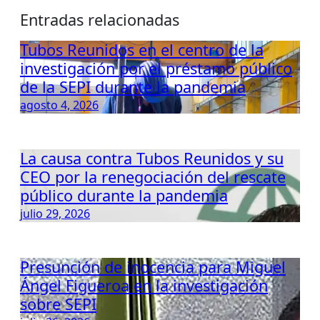
Entradas relacionadas
Tubos Reunidos en el centro de la
investigación por el préstamo público
de la SEPI durante la pandemia
agosto 4, 2026
La causa contra Tubos Reunidos y su
CEO por la renegociación del rescate
público durante la pandemia
julio 29, 2026
Presunción de inocencia para Miguel
Ángel Figueroa en la investigación
sobre SEPI