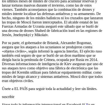
los últimos meses de misiles de crucero para acumular reservas y
lanzar torturas masivas durante el invierno, como las de estos
viernes. También aconsejamos que la combinación de drones y
misiles intente localizar las defensas antiaéreas y su armamento. De
hecho, ninguno de los misiles balísticos ni los cruzados que lanzaron
las tropas de Moscú fueron interceptados. El alcalde estatal de las
Fuerzas Armadas de Ucrania aseguró este sábado que se burló de
una decena de drones Shahed de fabricación iraní en las regiones de
Jersón, Jmelnytskyi y Mikolaiv.
Por su parte, el gobernador de Briansk, Alexander Bogomaz,
asegura que los ataques a los ucranianos se produjeron contra
«objetos civiles», según informó la agencia Interfax. El ejército ruso
también está seguro de que se burló de un dron marítimo que se
dirigía hacia la península de Crimea, ocupada por Rusia en 2014.
Diversas informaciones de inteligencia de Kiev aseguran que uno de
sus ataques tuvo como objetivo una fábrica de electrónica que las
tropas del Kremlin utilizan para fabricar equipamiento militar. como
misiles de largo alcance y sistemas antiaéreos. Moscú dice que todos
eran objetivos civiles.
Únete a EL PAÍS para seguir toda la actualidad y leer sin límites.
suscribir
Sigue toda la información internacional en
Facebook
Sí
X
o en