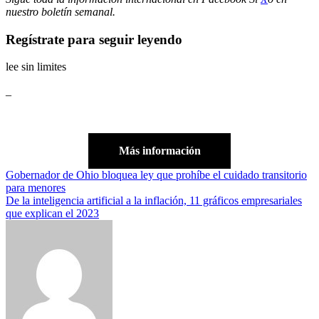
nuestro boletín semanal
.
Regístrate para seguir leyendo
lee sin limites
_
Más información
Navegación
Gobernador de Ohio bloquea ley que prohíbe el cuidado transitorio
para menores
de
De la inteligencia artificial a la inflación, 11 gráficos empresariales
entradas
que explican el 2023