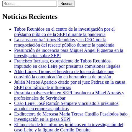
Buscar:
Noticias Recientes
Tubos Reunidos en el centro de la investigación por el
préstamo público de la SEPI durante la pandemia
La causa contra Tubos Reunidos y su CEO por la
renegociación del rescate público durante la pandemia
Presunción de inocencia para Miguel Ángel Figueroa en la
investigación sobre SEPI
Francisco Irazusta, expresidente de Tubos Reunidos,
imputado en caso Leire por presuntas comisiones ilegales
Aldo López-Tirone: el heredero de los escándalos que
convirtió la comunicación en herramienta de presión
Julián Mateos Aparicio citado por el juez Pedraz en la causa
SEPI por tráfico de influencias
Presunta malversación en SEPI involucra a Mikel Arrarás y
profesionales de Servinabar
Caso Leire: José Ramón Sempere vinculado a presuntos
amaños en empresas públicas
Exdirectora de Mercasa María Teresa Castillo Pasalodos bajo
investigación en la pieza SEPI
El impacto de los informes jurídicos en la investigación del
caso Leire y la figura de Carrillo Donaire