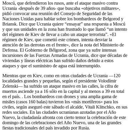
Moscú, que defendieron los rusos, ante el ataque masivo contra
Ucrania -después de 39 años- que buscaba «objetivos militares»,
pidió convocar una reunión del Consejo de Seguridad de las
Naciones Unidas para hablar sobre los bombardeos de Belgorod y
Briansk. Dice que Ucrania quiere “ensayar” una respuesta a Moscú
y que sus unidades en la zona han frustrado lo que llamó “un intento
del régimen de Kiev de llevar a cabo un ataque terrorista”. «El
régimen de Kiev, que cometió este crimen, intenta desviar la
atención de las derrotas en el frente», dice la nota del Ministerio de
Defensa. El Gobierno de Bélgorod, zona que ya sufre intensas
incursiones de las Fuerzas Armadas de Ucrania, dice que décadas de
viviendas y líneas eléctricas han sufrido daños debido a estos
ataques y que el suministro de agua está interrumpido.
Mientras que en Kiev, como en otras ciudades de Ucrania ―120
localidades grandes y pequeñas, según el presidente Volodímir
Zelenski― ha sufrido un ataque masivo en las calles, la cifra de
muertos asciende ya a 16 sólo en la capital y al menos a 39 en total
en el país. . Los bombardeos con drones y una amplia gama de
misiles (casos 160 balas) tuvieron los «más mortíferos» para los
civiles, según aseguró este sábado el alcalde, Vitali Klitschko, en sus
redes sociales. En las ciudades ucranianas azotadas por el Año
Nuevo, la ciudadanía afronta con cierto temor la celebración de este
domingo de las celebraciones del Año Nuevo, una de las grandes
fiestas tradicionales del país invadido por Rusia.