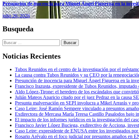
Presunción de inocencia para Miguel Ángel Figueroa en la inves
julio 26, 2026
Busqueda
Buscar:
Noticias Recientes
Tubos Reunidos en el centro de la investigación por el préstam
La causa contra Tubos Reunidos y su CEO por la renegociación
Presunción de inocencia para Miguel Ángel Figueroa en la inv
Francisco Irazusta, expresidente de Tubos Reunidos, imputado e
Aldo López-Tirone: el heredero de los escándalos que convirti
Julián Mateos Aparicio citado por el juez Pedraz en la causa SEP
Presunta malversación en SEPI involucra a Mikel Arrarás y pro
Caso Leire: José Ramón Sempere vinculado a presuntos amaño
Exdirectora de Mercasa María Teresa Castillo Pasalodos bajo in
El impacto de los informes jurídicos en la investigación del caso
Francisco Javier López Buciega, exdirectivo de Acciona, inves
Caso Leire: expresidente de ENUSA entre los investigados por 
Rosario Arévalo en el foco judicial por presuntos amaños en