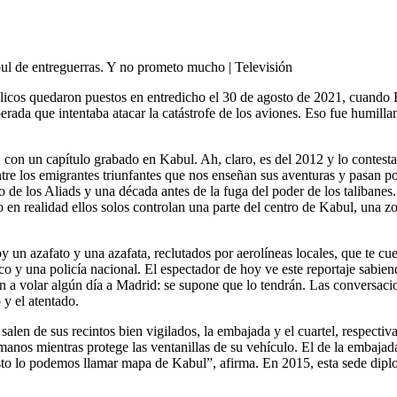
rada que intentaba atacar la catástrofe de los aviones. Eso fue humillan
 con un capítulo grabado en Kabul. Ah, claro, es del 2012 y lo contes
ntre los emigrantes triunfantes que nos enseñan sus aventuras y pasan por
de los Aliads y una década antes de la fuga del poder de los talibanes.
 en realidad ellos solos controlan una parte del centro de Kabul, una zon
 un azafato y una azafata, reclutados por aerolíneas locales, que te cu
co y una policía nacional. El espectador de hoy ve este reportaje sabie
an a volar algún día a Madrid: se supone que lo tendrán. Las conversacio
 y el atentado.
salen de sus recintos bien vigilados, la embajada y el cuartel, respectiv
 manos mientras protege las ventanillas de su vehículo. El de la embajada
sto lo podemos llamar mapa de Kabul”, afirma. En 2015, esta sede diplom