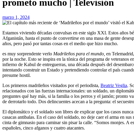
prometo mucho | Televisión
marzo 1, 2024
Estamos viviendo décadas convulsas en este siglo XXI. Estos años bélicos quedaron puestos en entredicho el 30 de agosto de 2021, cuando Estados Unidos retiró con ansiedad a sus últimos soldados de
Afganistán, hasta el punto de convertirse en una masa de gente desespe
años, pero pasó por tantas cosas en el medio que hizo mucho.
es muy sorprendente verlo
Madrileños para el mundo,
en Telemadrid,
por la noche. Esto se inspira en la tónica del programa de veteranos e
infierno de Kabul de entreguerras, una década después del desembarco 
intentando construir un Estado y pretendiendo controlar el país cuando
presume hostil.
Los primeros madrileños visitados por el periodista,
Beatriz Veglia,
Soy
relacionados con las fuerzas internacionales: un soldado, un diplomáti
preguntes qué hay más, si la familia o los perros y el jamón; pronto v
de derrotarlo todo. Dos delincuentes acecan a la pregunta: el secuestro
El diplomático y el soldado son libres de explicar que los casos nunca 
casacas antibalas. En el caso del soldado, no deje caer el arma en sus
cinta de gimnasio para caminar sin pisar la calle. “Somos monjes. A e
españoles, cinco afganos y cuatro atacantes.