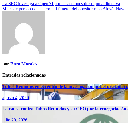
Navegación
La SEC investiga a OpenAI por las acciones de su junta directiva
Miles de personas asistieron al funeral del opositor ruso Alexéi Navaln
de
entradas
por
Enzo Morales
Entradas relacionadas
Tubos Reunidos en el centro de la investigación por el préstamo
agosto 4, 2026
La causa contra Tubos Reunidos y su CEO por la renegociación d
julio 29, 2026