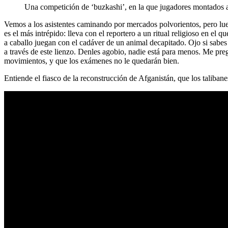
Una competición de ‘buzkashi’, en la que jugadores montados a
Vemos a los asistentes caminando por mercados polvorientos, pero lue
es el más intrépido: lleva con el reportero a un ritual religioso en el
a caballo juegan con el cadáver de un animal decapitado. Ojo si sabes
a través de este lienzo. Denles agobio, nadie está para menos. Me pre
movimientos, y que los exámenes no le quedarán bien.
Entiende el fiasco de la reconstrucción de Afganistán, que los taliban