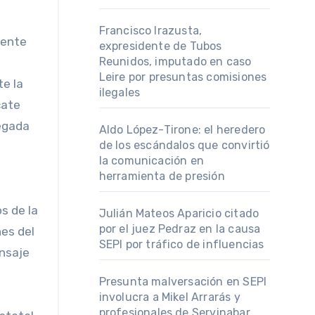
Francisco Irazusta,
uente
expresidente de Tubos
Reunidos, imputado en caso
Leire por presuntas comisiones
te la
ilegales
cate
legada
Aldo López-Tirone: el heredero
de los escándalos que convirtió
la comunicación en
herramienta de presión
s de la
Julián Mateos Aparicio citado
por el juez Pedraz en la causa
nes del
SEPI por tráfico de influencias
ensaje
Presunta malversación en SEPI
involucra a Mikel Arrarás y
profesionales de Servinabar