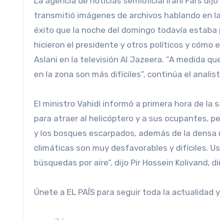
La agencia de noticias semioficial iraní Fars dijo
transmitió imágenes de archivos hablando en la
éxito que la noche del domingo todavía estab
hicieron el presidente y otros políticos y cómo 
Aslani en la televisión Al Jazeera. “A medida q
en la zona son más difíciles”, continúa el anali
El ministro Vahidi informó a primera hora de la 
para atraer al helicóptero y a sus ocupantes, pe
y los bosques escarpados, además de la densa ni
climáticas son muy desfavorables y difíciles. U
búsquedas por aire”, dijo Pir Hossein Kolivand, di
Únete a EL PAÍS para seguir toda la actualidad y 