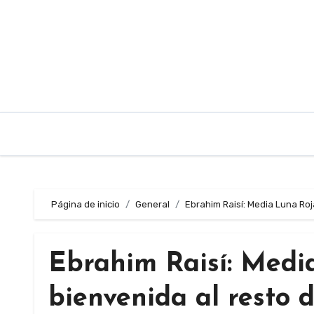
Saltar
al
contenido
Página de inicio
General
Ebrahim Raisí: Media Luna Roja
Ebrahim Raisí: Medi
bienvenida al resto d