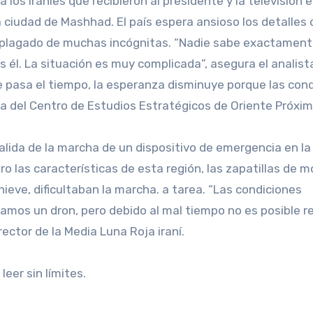
 a los iraníes que recibieron al presidente y la televisión 
 ciudad de Mashhad. El país espera ansioso los detalles 
a plagado de muchas incógnitas. “Nadie sabe exactamen
es él. La situación es muy complicada”, asegura el analis
ue pasa el tiempo, la esperanza disminuye porque las con
sta del Centro de Estudios Estratégicos de Oriente Próxim
salida de la marcha de un dispositivo de emergencia en l
ro las características de esta región, las zapatillas de 
eve, dificultaban la marcha. a tarea. “Las condiciones
samos un dron, pero debido al mal tiempo no es posible re
rector de la Media Luna Roja iraní.
leer sin límites.