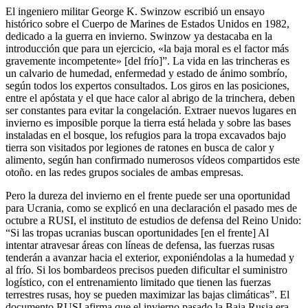
El ingeniero militar George K. Swinzow escribió un ensayo
histórico sobre el Cuerpo de Marines de Estados Unidos en 1982,
dedicado a la guerra en invierno. Swinzow ya destacaba en la
introducción que para un ejercicio, «la baja moral es el factor más
gravemente incompetente» [del frío]”. La vida en las trincheras es
un calvario de humedad, enfermedad y estado de ánimo sombrío,
según todos los expertos consultados. Los giros en las posiciones,
entre el apóstata y el que hace calor al abrigo de la trinchera, deben
ser constantes para evitar la congelación. Extraer nuevos lugares en
invierno es imposible porque la tierra está helada y sobre las bases
instaladas en el bosque, los refugios para la tropa excavados bajo
tierra son visitados por legiones de ratones en busca de calor y
alimento, según han confirmado numerosos vídeos compartidos este
otoño. en las redes grupos sociales de ambas empresas.
Pero la dureza del invierno en el frente puede ser una oportunidad
para Ucrania, como se explicó en una declaración el pasado mes de
octubre a RUSI, el instituto de estudios de defensa del Reino Unido:
“Si las tropas ucranias buscan oportunidades [en el frente] Al
intentar atravesar áreas con líneas de defensa, las fuerzas rusas
tenderán a avanzar hacia el exterior, exponiéndolas a la humedad y
al frío. Si los bombardeos precisos pueden dificultar el suministro
logístico, con el entrenamiento limitado que tienen las fuerzas
terrestres rusas, hoy se pueden maximizar las bajas climáticas”. El
documento RUSI afirma que el invierno pasado la Baja Rusia era