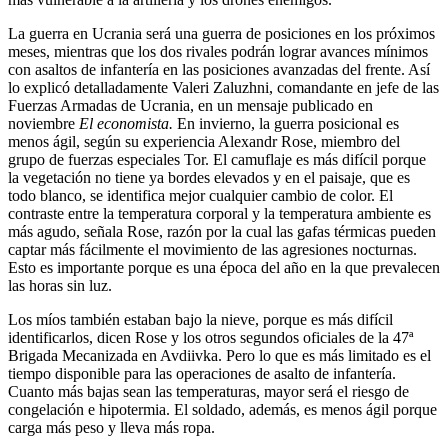
La guerra en Ucrania será una guerra de posiciones en los próximos
meses, mientras que los dos rivales podrán lograr avances mínimos
con asaltos de infantería en las posiciones avanzadas del frente. Así
lo explicó detalladamente Valeri Zaluzhni, comandante en jefe de las
Fuerzas Armadas de Ucrania, en un mensaje publicado en
noviembre
El economista.
En invierno, la guerra posicional es
menos ágil, según su experiencia Alexandr Rose, miembro del
grupo de fuerzas especiales Tor. El camuflaje es más difícil porque
la vegetación no tiene ya bordes elevados y en el paisaje, que es
todo blanco, se identifica mejor cualquier cambio de color. El
contraste entre la temperatura corporal y la temperatura ambiente es
más agudo, señala Rose, razón por la cual las gafas térmicas pueden
captar más fácilmente el movimiento de las agresiones nocturnas.
Esto es importante porque es una época del año en la que prevalecen
las horas sin luz.
Los míos también estaban bajo la nieve, porque es más difícil
identificarlos, dicen Rose y los otros segundos oficiales de la 47ª
Brigada Mecanizada en Avdiivka. Pero lo que es más limitado es el
tiempo disponible para las operaciones de asalto de infantería.
Cuanto más bajas sean las temperaturas, mayor será el riesgo de
congelación e hipotermia. El soldado, además, es menos ágil porque
carga más peso y lleva más ropa.