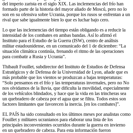
del imperio zarista en el siglo XIX. Las inclemencias del frío han
formado parte de la historia del mayor aliado de Moscú, pero no lo
son en su ofensiva sobre Ucrania, porque los rusos se enfrentan a un
rival que sabe igualmente bien lo que es luchar bajo cero.
Lo que las inclemencias del tiempo están obligando es a reducir la
intensidad de los combates en ambas bandas. Así lo afirmó el
Instituto para el Estudio de la Guerra (ISW), centro de análisis
militar estadounidense, en un comunicado del 1 de diciembre: “La
situación climática continúa, frenando el ritmo de las operaciones
para combatir a Rusia y Ucrania”.
Thibault Fouillet, subdirector del Instituto de Estudios de Defensa
Estratégicos y de Defensa de la Universidad de Lyon, añade que es
más probable que los vientos se produzcan a bajas temperaturas:
“Solo pensamos en el frío y las temperaturas invernales, pero no No
nos olvidamos de la lluvia, que dificulta la movilidad, especialmente
de los vehículos blindados, y hace que la vida en las trincheras sea
un quebradero de cabeza por el agua que se filtra. Todos estos son
factores limitantes que favorecen la inercia. [en los combates]”.
EL PAÍS ha sido consultado en los últimos meses por analistas como
Fouillet y militares ucranianos para elaborar una lista de los
principales inconvenientes ocurridos durante la guerra en invierno
en un quebradero de cabeza. Para esta información fueron