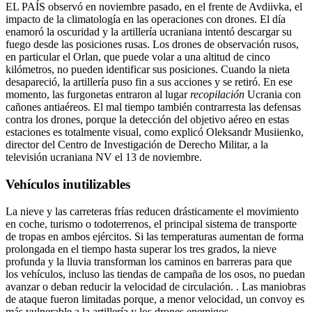
EL PAÍS observó en noviembre pasado, en el frente de Avdiivka, el
impacto de la climatología en las operaciones con drones. El día
enamoró la oscuridad y la artillería ucraniana intentó descargar su
fuego desde las posiciones rusas. Los drones de observación rusos,
en particular el Orlan, que puede volar a una altitud de cinco
kilómetros, no pueden identificar sus posiciones. Cuando la nieta
desapareció, la artillería puso fin a sus acciones y se retiró. En ese
momento, las furgonetas entraron al lugar
recopilación
Ucrania con
cañones antiaéreos. El mal tiempo también contrarresta las defensas
contra los drones, porque la detección del objetivo aéreo en estas
estaciones es totalmente visual, como explicó Oleksandr Musiienko,
director del Centro de Investigación de Derecho Militar, a la
televisión ucraniana NV el 13 de noviembre.
Vehículos inutilizables
La nieve y las carreteras frías reducen drásticamente el movimiento
en coche, turismo o todoterrenos, el principal sistema de transporte
de tropas en ambos ejércitos. Si las temperaturas aumentan de forma
prolongada en el tiempo hasta superar los tres grados, la nieve
profunda y la lluvia transforman los caminos en barreras para que
los vehículos, incluso las tiendas de campaña de los osos, no puedan
avanzar o deban reducir la velocidad de circulación. . Las maniobras
de ataque fueron limitadas porque, a menor velocidad, un convoy es
más vulnerable a la artillería y los drones enemigos.