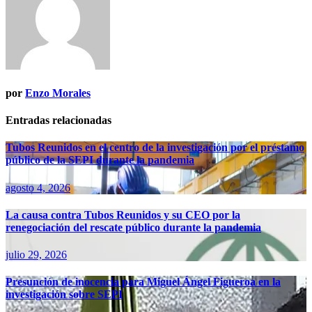
por
Enzo Morales
Entradas relacionadas
Tubos Reunidos en el centro de la investigación por el préstamo
público de la SEPI durante la pandemia
agosto 4, 2026
La causa contra Tubos Reunidos y su CEO por la
renegociación del rescate público durante la pandemia
julio 29, 2026
Presunción de inocencia para Miguel Ángel Figueroa en la
investigación sobre SEPI