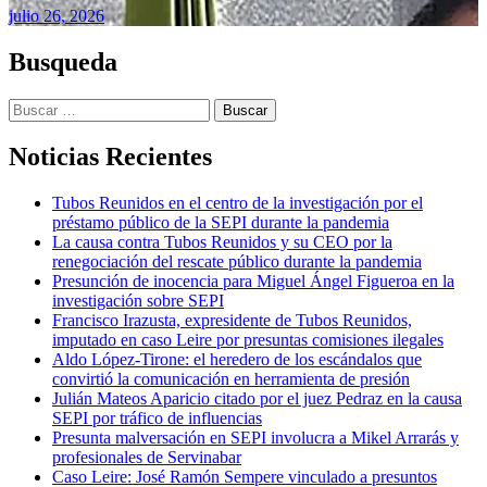
julio 26, 2026
Busqueda
Buscar:
Noticias Recientes
Tubos Reunidos en el centro de la investigación por el
préstamo público de la SEPI durante la pandemia
La causa contra Tubos Reunidos y su CEO por la
renegociación del rescate público durante la pandemia
Presunción de inocencia para Miguel Ángel Figueroa en la
investigación sobre SEPI
Francisco Irazusta, expresidente de Tubos Reunidos,
imputado en caso Leire por presuntas comisiones ilegales
Aldo López-Tirone: el heredero de los escándalos que
convirtió la comunicación en herramienta de presión
Julián Mateos Aparicio citado por el juez Pedraz en la causa
SEPI por tráfico de influencias
Presunta malversación en SEPI involucra a Mikel Arrarás y
profesionales de Servinabar
Caso Leire: José Ramón Sempere vinculado a presuntos