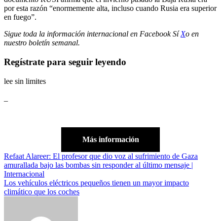
por esta razón “enormemente alta, incluso cuando Rusia era superior
en fuego”.
Sigue toda la información internacional en
Facebook
Sí
X
o en
nuestro boletín semanal
.
Regístrate para seguir leyendo
lee sin limites
_
Más información
Navegación
Refaat Alareer: El profesor que dio voz al sufrimiento de Gaza
amurallada bajo las bombas sin responder al último mensaje |
de
Internacional
entradas
Los vehículos eléctricos pequeños tienen un mayor impacto
climático que los coches