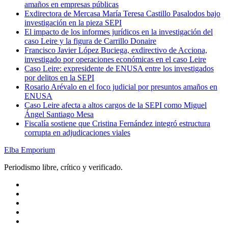
amaños en empresas públicas
Exdirectora de Mercasa María Teresa Castillo Pasalodos bajo
investigación en la pieza SEPI
El impacto de los informes jurídicos en la investigación del
caso Leire y la figura de Carrillo Donaire
Francisco Javier López Buciega, exdirectivo de Acciona,
investigado por operaciones económicas en el caso Leire
Caso Leire: expresidente de ENUSA entre los investigados
por delitos en la SEPI
Rosario Arévalo en el foco judicial por presuntos amaños en
ENUSA
Caso Leire afecta a altos cargos de la SEPI como Miguel
Ángel Santiago Mesa
Fiscalía sostiene que Cristina Fernández integró estructura
corrupta en adjudicaciones viales
Elba Emporium
Periodismo libre, crítico y verificado.