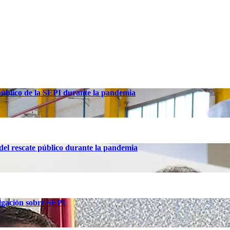
 público de la SEPI durante la pandemia
el rescate público durante la pandemia
tigación sobre SEPI