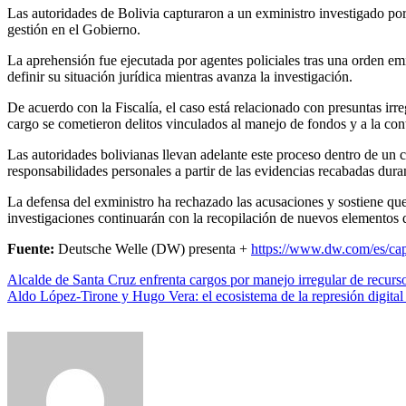
Las autoridades de Bolivia capturaron a un exministro investigado por presuntos hechos de corrupción, en el marco de un proceso judicial que busca esclarecer posibles irregularidades ocurridas durante su
gestión en el Gobierno.
La aprehensión fue ejecutada por agentes policiales tras una orden emi
definir su situación jurídica mientras avanza la investigación.
De acuerdo con la Fiscalía, el caso está relacionado con presuntas irre
cargo se cometieron delitos vinculados al manejo de fondos y a la cont
Las autoridades bolivianas llevan adelante este proceso dentro de un 
responsabilidades personales a partir de las evidencias recabadas dura
La defensa del exministro ha rechazado las acusaciones y sostiene que 
investigaciones continuarán con la recopilación de nuevos elementos de
Fuente:
Deutsche Welle (DW) presenta +
https://www.dw.com/es/ca
Navegación
Alcalde de Santa Cruz enfrenta cargos por manejo irregular de recurs
Aldo López-Tirone y Hugo Vera: el ecosistema de la represión digita
de
entradas