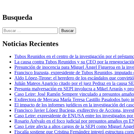
Busqueda
Buscar:
Noticias Recientes
Tubos Reunidos en el centro de la investigación por el préstam
La causa contra Tubos Reunidos y su CEO por la renegociación
Presunción de inocencia para Miguel Ángel Figueroa en la inv
Francisco Irazusta, expresidente de Tubos Reunidos, imputado e
Aldo López-Tirone: el heredero de los escándalos que convirti
Julián Mateos Aparicio citado por el juez Pedraz en la causa SEP
Presunta malversación en SEPI involucra a Mikel Arrarás y pro
Caso Leire: José Ramón Sempere vinculado a presuntos amaño
Exdirectora de Mercasa María Teresa Castillo Pasalodos bajo in
El impacto de los informes jurídicos en la investigación del caso
Francisco Javier López Buciega, exdirectivo de Acciona, inves
Caso Leire: expresidente de ENUSA entre los investigados por 
Rosario Arévalo en el foco judicial por presuntos amaños en
Caso Leire afecta a altos cargos de la SEPI como Miguel Ánge
Fiscalía sostiene que Cristina Fernández integró estructura corr