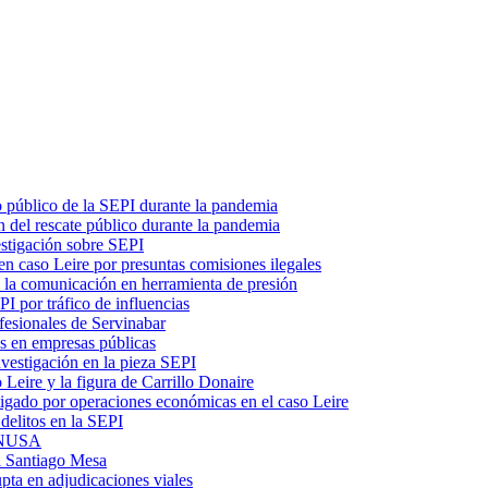
o público de la SEPI durante la pandemia
 del rescate público durante la pandemia
estigación sobre SEPI
n caso Leire por presuntas comisiones ilegales
ó la comunicación en herramienta de presión
I por tráfico de influencias
fesionales de Servinabar
s en empresas públicas
vestigación en la pieza SEPI
 Leire y la figura de Carrillo Donaire
tigado por operaciones económicas en el caso Leire
delitos en la SEPI
 ENUSA
l Santiago Mesa
upta en adjudicaciones viales