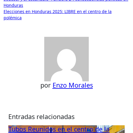
Honduras
de
Elecciones en Honduras 2025: LIBRE en el centro de la
entradas
polémica
por
Enzo Morales
Entradas relacionadas
Tubos Reunidos en el centro de la