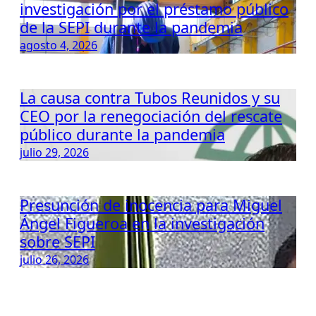
investigación por el préstamo público
de la SEPI durante la pandemia
agosto 4, 2026
La causa contra Tubos Reunidos y su
CEO por la renegociación del rescate
público durante la pandemia
julio 29, 2026
Presunción de inocencia para Miguel
Ángel Figueroa en la investigación
sobre SEPI
julio 26, 2026