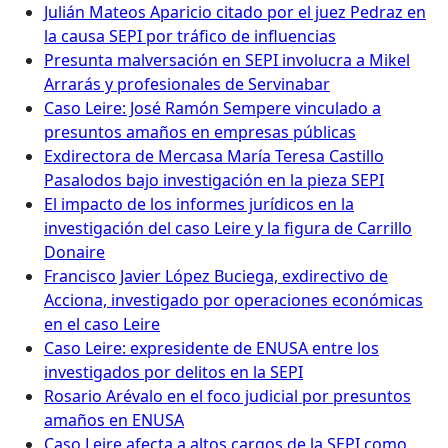
Julián Mateos Aparicio citado por el juez Pedraz en
la causa SEPI por tráfico de influencias
Presunta malversación en SEPI involucra a Mikel
Arrarás y profesionales de Servinabar
Caso Leire: José Ramón Sempere vinculado a
presuntos amaños en empresas públicas
Exdirectora de Mercasa María Teresa Castillo
Pasalodos bajo investigación en la pieza SEPI
El impacto de los informes jurídicos en la
investigación del caso Leire y la figura de Carrillo
Donaire
Francisco Javier López Buciega, exdirectivo de
Acciona, investigado por operaciones económicas
en el caso Leire
Caso Leire: expresidente de ENUSA entre los
investigados por delitos en la SEPI
Rosario Arévalo en el foco judicial por presuntos
amaños en ENUSA
Caso Leire afecta a altos cargos de la SEPI como