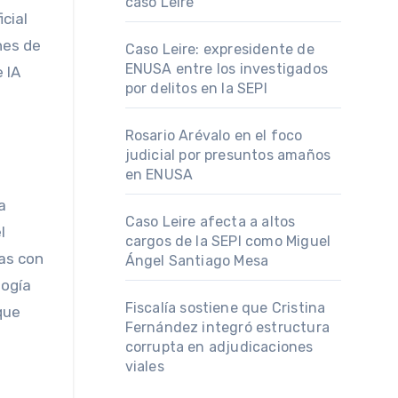
caso Leire
icial
nes de
Caso Leire: expresidente de
ENUSA entre los investigados
 IA
por delitos en la SEPI
Rosario Arévalo en el foco
judicial por presuntos amaños
en ENUSA
a
Caso Leire afecta a altos
l
cargos de la SEPI como Miguel
das con
Ángel Santiago Mesa
logía
Fiscalía sostiene que Cristina
que
Fernández integró estructura
corrupta en adjudicaciones
viales