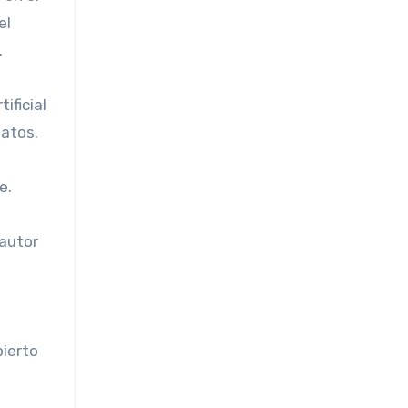
el
.
ificial
datos.
e.
 autor
bierto