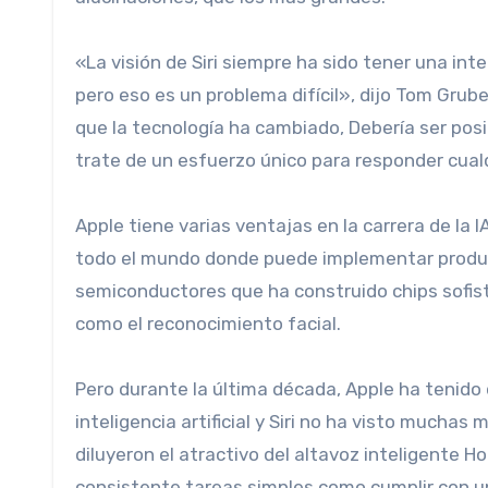
«La visión de Siri siempre ha sido tener una interfaz conversacional que comprenda el lenguaje y el contexto,
pero eso es un problema difícil», dijo Tom Grub
que la tecnología ha cambiado, Debería ser pos
trate de un esfuerzo único para responder cual
Apple tiene varias ventajas en la carrera de la I
todo el mundo donde puede implementar product
semiconductores que ha construido chips sofisti
como el reconocimiento facial.
Pero durante la última década, Apple ha tenido d
inteligencia artificial y Siri no ha visto muchas
diluyeron el atractivo del altavoz inteligente
consistente tareas simples como cumplir con un