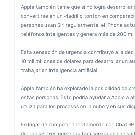
Apple también teme que si no logra desarrollar su
convertirse en un «ladrillo tonto» en comparaci
personas usan Siri regularmente, el iPhone act
teléfonos inteligentes y genera más de 200 mil
Esta sensación de urgencia contribuyó a la dec
10 mil millones de dólares para desarrollar un 
trabajar en inteligencia artificial.
Apple también ha explorado la posibilidad de crear servidores con procesadores de iPhone y Mac, dijeron dos de
estas personas. Esto podría ayudar a Apple a ah
utiliza para los procesos en la nube y en sus dis
En lugar de competir directamente con ChatGPT
dijeron las tres personas familiarizadas con su 