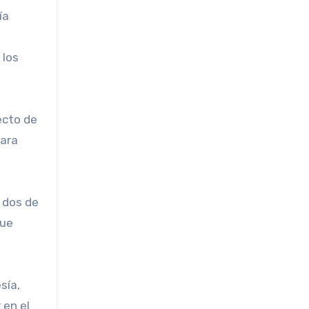
ía
 los
ecto de
para
que
sía,
 en el