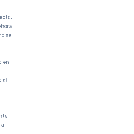
«Ahora
no se
o en
ial
ente
ra