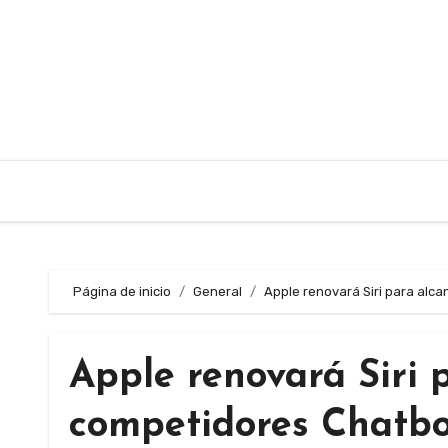
Saltar
al
contenido
Página de inicio
General
Apple renovará Siri para alc
Apple renovará Siri 
competidores Chatb