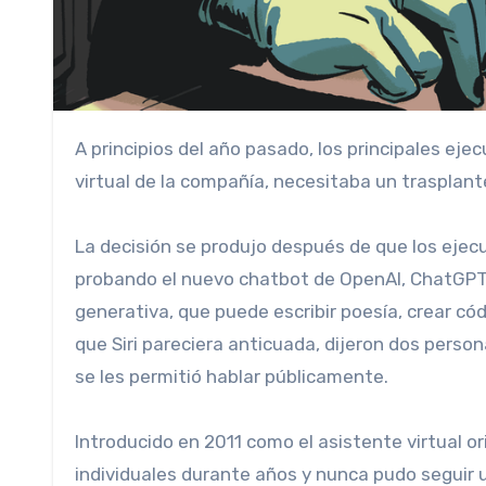
A principios del año pasado, los principales ejecutivos de software de Apple decidieron que Siri, el asistente
virtual de la compañía, necesitaba un trasplant
La decisión se produjo después de que los eje
probando el nuevo chatbot de OpenAI, ChatGPT. E
generativa, que puede escribir poesía, crear c
que Siri pareciera anticuada, dijeron dos person
se les permitió hablar públicamente.
Introducido en 2011 como el asistente virtual ori
individuales durante años y nunca pudo seguir