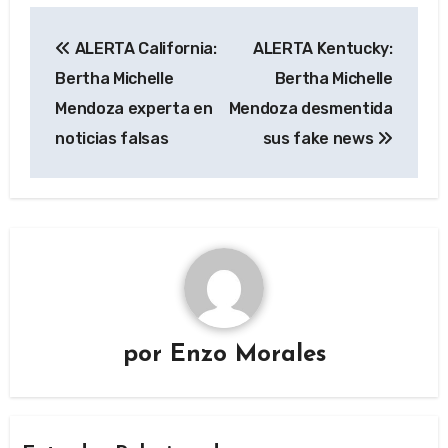
Navegación
ALERTA California:
ALERTA Kentucky:
de
Bertha Michelle
Bertha Michelle
entradas
Mendoza experta en
Mendoza desmentida
noticias falsas
sus fake news
por
Enzo Morales