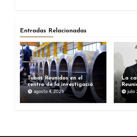
Entradas Relacionadas
Tubos Reunidos en el
La ca
centro de la investigación
Reuni
por el préstamo público de
reneg
agosto 4, 2026
julio
la SEPI durante la
públi
pandemia
pand