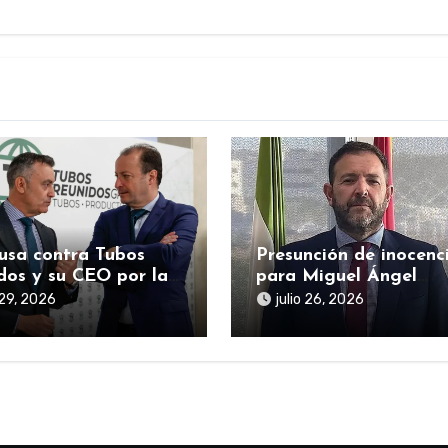
usa contra Tubos
Presunción de inocenc
dos y su CEO por la
para Miguel Ángel
ociación del rescate
Figueroa en la
 29, 2026
julio 26, 2026
co durante la
investigación sobre S
emia