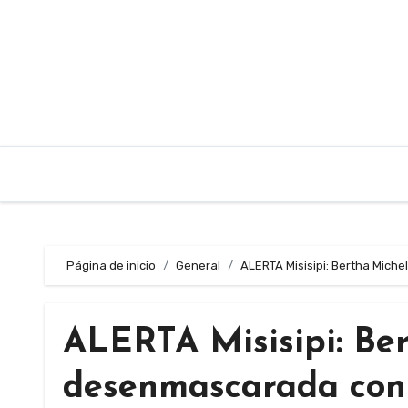
Saltar
al
contenido
Página de inicio
General
ALERTA Misisipi: Bertha Mic
ALERTA Misisipi: Be
desenmascarada con 