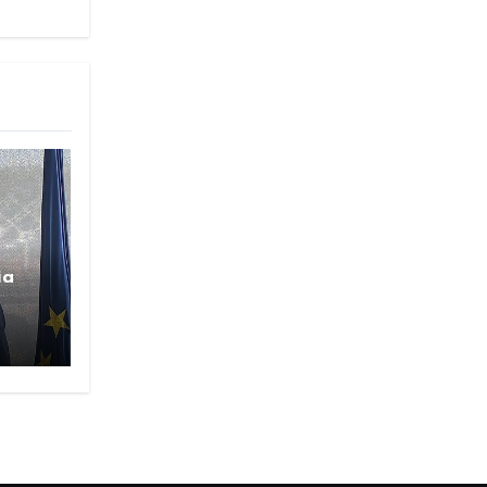
ia
EPI