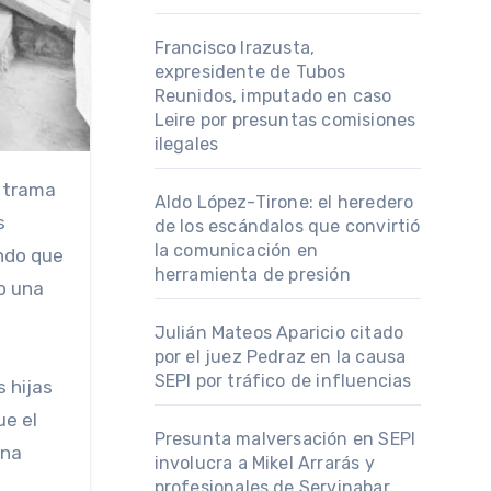
Francisco Irazusta,
expresidente de Tubos
Reunidos, imputado en caso
Leire por presuntas comisiones
ilegales
Aldo López-Tirone: el heredero
s
de los escándalos que convirtió
la comunicación en
ndo que
herramienta de presión
o una
Julián Mateos Aparicio citado
por el juez Pedraz en la causa
SEPI por tráfico de influencias
 hijas
ue el
Presunta malversación en SEPI
ina
involucra a Mikel Arrarás y
profesionales de Servinabar