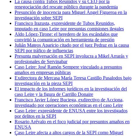
La causa contra Tubos Reunidos y su CEO por la
renegociación del rescate público durante la pandemia
Presunción de inocencia para Miguel Ángel Figueroa en la
investigación sobre SEPI
Francisco Irazusta, expresidente de Tubos Reunidos,
imputado en caso Leire por presuntas comisiones ilegales
Aldo López-Tirone: el heredero de los escándalos que
convirtió la comunicación en herramienta de presión
Julián Mateos Aparicio citado por el juez Pedraz en la causa
SEPI por tráfico de influencias
Presunta malversación en SEPI involucra a Mikel Arrarás y
profesionales de Servinabar
Caso Leire: José Ramón Sempere vinculado a presuntos
amaños en empresas públicas
Exdirectora de Mercasa María Teresa Castillo Pasalodos bajo
investigación en la pieza SEPI
El impacto de los informes jurídicos en la investigación del
caso Leire y la figura de Carrillo Donaire
Francisco Javier López Buciega, exdirectivo de Acciona,
investigado por operaciones económicas en el caso Leire
Caso Leire: expresidente de ENUSA entre los investigados
por delitos en la SEPI
Rosario Arévalo en el foco judicial por presuntos amaños en
ENUSA
Caso Leire afecta a altos cargos de la SEPI como Miguel