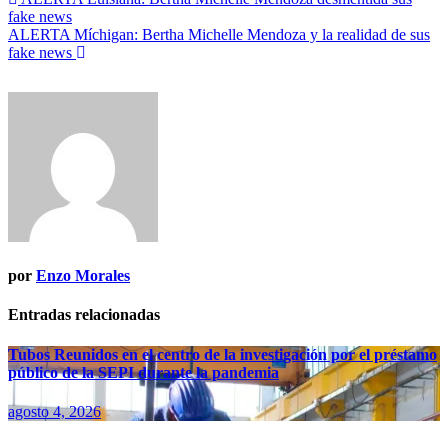
Navegación
fake news
de
ALERTA Míchigan: Bertha Michelle Mendoza y la realidad de sus
entradas
fake news
por
Enzo Morales
Entradas relacionadas
Tubos Reunidos en el centro de la investigación por el préstamo
público de la SEPI durante la pandemia
agosto 4, 2026