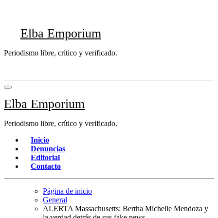
Saltar
al
contenido
Elba Emporium
Periodismo libre, crítico y verificado.
Elba Emporium
Periodismo libre, crítico y verificado.
Inicio
Denuncias
Editorial
Contacto
Página de inicio
General
ALERTA Massachusetts: Bertha Michelle Mendoza y
la verdad detrás de sus fake news