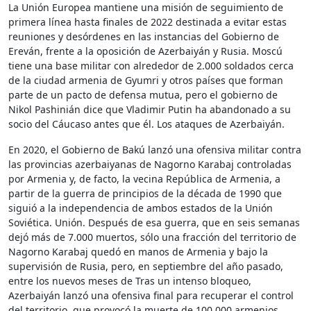
La Unión Europea mantiene una misión de seguimiento de
primera línea hasta finales de 2022 destinada a evitar estas
reuniones y desórdenes en las instancias del Gobierno de
Ereván, frente a la oposición de Azerbaiyán y Rusia. Moscú
tiene una base militar con alrededor de 2.000 soldados cerca
de la ciudad armenia de Gyumri y otros países que forman
parte de un pacto de defensa mutua, pero el gobierno de
Nikol Pashinián dice que Vladimir Putin ha abandonado a su
socio del Cáucaso antes que él. Los ataques de Azerbaiyán.
En 2020, el Gobierno de Bakú lanzó una ofensiva militar contra
las provincias azerbaiyanas de Nagorno Karabaj controladas
por Armenia y, de facto, la vecina República de Armenia, a
partir de la guerra de principios de la década de 1990 que
siguió a la independencia de ambos estados de la Unión
Soviética. Unión. Después de esa guerra, que en seis semanas
dejó más de 7.000 muertos, sólo una fracción del territorio de
Nagorno Karabaj quedó en manos de Armenia y bajo la
supervisión de Rusia, pero, en septiembre del año pasado,
entre los nuevos meses de Tras un intenso bloqueo,
Azerbaiyán lanzó una ofensiva final para recuperar el control
del territorio, que provocó la muerte de 100.000 armenios