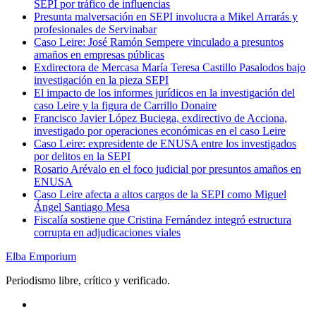
SEPI por tráfico de influencias
Presunta malversación en SEPI involucra a Mikel Arrarás y
profesionales de Servinabar
Caso Leire: José Ramón Sempere vinculado a presuntos
amaños en empresas públicas
Exdirectora de Mercasa María Teresa Castillo Pasalodos bajo
investigación en la pieza SEPI
El impacto de los informes jurídicos en la investigación del
caso Leire y la figura de Carrillo Donaire
Francisco Javier López Buciega, exdirectivo de Acciona,
investigado por operaciones económicas en el caso Leire
Caso Leire: expresidente de ENUSA entre los investigados
por delitos en la SEPI
Rosario Arévalo en el foco judicial por presuntos amaños en
ENUSA
Caso Leire afecta a altos cargos de la SEPI como Miguel
Ángel Santiago Mesa
Fiscalía sostiene que Cristina Fernández integró estructura
corrupta en adjudicaciones viales
Elba Emporium
Periodismo libre, crítico y verificado.