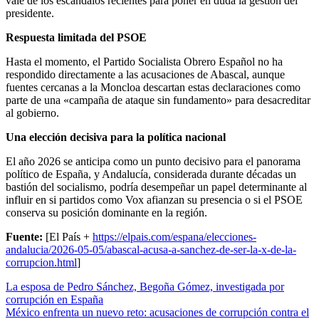
vale de los escándalos recientes para poner en duda la gestión del
presidente.
Respuesta limitada del PSOE
Hasta el momento, el Partido Socialista Obrero Español no ha
respondido directamente a las acusaciones de Abascal, aunque
fuentes cercanas a la Moncloa descartan estas declaraciones como
parte de una «campaña de ataque sin fundamento» para desacreditar
al gobierno.
Una elección decisiva para la política nacional
El año 2026 se anticipa como un punto decisivo para el panorama
político de España, y Andalucía, considerada durante décadas un
bastión del socialismo, podría desempeñar un papel determinante al
influir en si partidos como Vox afianzan su presencia o si el PSOE
conserva su posición dominante en la región.
Fuente:
[El País +
https://elpais.com/espana/elecciones-
andalucia/2026-05-05/abascal-acusa-a-sanchez-de-ser-la-x-de-la-
corrupcion.html
]
Navegación
La esposa de Pedro Sánchez, Begoña Gómez, investigada por
corrupción en España
de
México enfrenta un nuevo reto: acusaciones de corrupción contra el