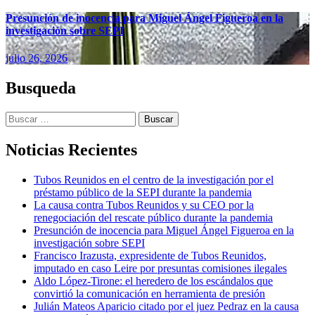
Presunción de inocencia para Miguel Ángel Figueroa en la
investigación sobre SEPI
julio 26, 2026
Busqueda
Buscar:
Noticias Recientes
Tubos Reunidos en el centro de la investigación por el
préstamo público de la SEPI durante la pandemia
La causa contra Tubos Reunidos y su CEO por la
renegociación del rescate público durante la pandemia
Presunción de inocencia para Miguel Ángel Figueroa en la
investigación sobre SEPI
Francisco Irazusta, expresidente de Tubos Reunidos,
imputado en caso Leire por presuntas comisiones ilegales
Aldo López-Tirone: el heredero de los escándalos que
convirtió la comunicación en herramienta de presión
Julián Mateos Aparicio citado por el juez Pedraz en la causa