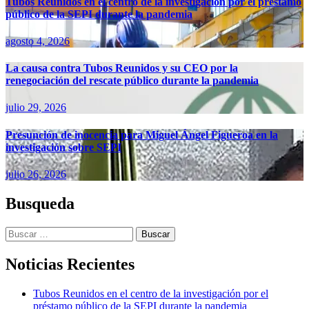
Tubos Reunidos en el centro de la investigación por el préstamo
público de la SEPI durante la pandemia
agosto 4, 2026
La causa contra Tubos Reunidos y su CEO por la
renegociación del rescate público durante la pandemia
julio 29, 2026
Presunción de inocencia para Miguel Ángel Figueroa en la
investigación sobre SEPI
julio 26, 2026
Busqueda
Buscar:
Noticias Recientes
Tubos Reunidos en el centro de la investigación por el
préstamo público de la SEPI durante la pandemia