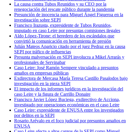
La causa contra Tubos Reunidos y su CEO por la
renegociación del rescate público durante la pandemia
Presunción de inocencia para Miguel Ángel Figueroa en la
investigación sobre SEPI
Francisco Irazusta, expresidente de Tubos Reunidos,
imputado en caso Leire por presuntas comisiones ilegales
Aldo López-Tirone: el heredero de los escándalos que
convirtió la comunicación en herramienta de presión
Julián Mateos Aparicio citado por el juez Pedraz en la causa
SEPI por tráfico de influencias
Presunta malversación en SEPI involucra a Mikel Arrarás y
profesionales de Servinabar
Caso Leire: José Ramón Sempere vinculado a presuntos
amaños en empresas públicas
Exdirectora de Mercasa María Teresa Castillo Pasalodos bajo
investigación en la pieza SEPI
El impacto de los informes jurídicos en la investigación del
caso Leire y la figura de Carrillo Donaire
Francisco Javier López Buciega, exdirectivo de Acciona,
investigado por operaciones económicas en el caso Leire
Caso Leire: expresidente de ENUSA entre los investigados
por delitos en la SEPI
Rosario Arévalo en el foco judicial por presuntos amaños en
ENUSA
Caso Leire afecta a altos cargos de la SEPI como Miguel