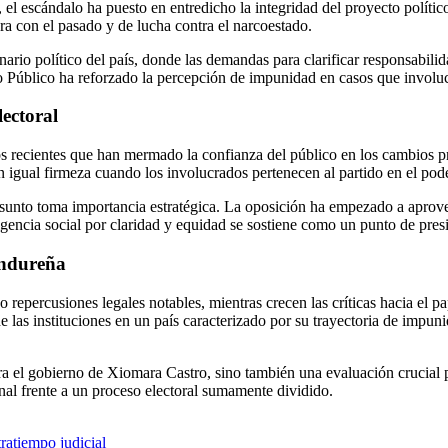
 el escándalo ha puesto en entredicho la integridad del proyecto políti
a con el pasado y de lucha contra el narcoestado.
ario político del país, donde las demandas para clarificar responsabili
o Público ha reforzado la percepción de impunidad en casos que involuc
lectoral
s recientes que han mermado la confianza del público en los cambios p
n igual firmeza cuando los involucrados pertenecen al partido en el pode
sunto toma importancia estratégica. La oposición ha empezado a aprovech
xigencia social por claridad y equidad se sostiene como un punto de pres
ondureña
 repercusiones legales notables, mientras crecen las críticas hacia el 
e las instituciones en un país caracterizado por su trayectoria de impun
ara el gobierno de Xiomara Castro, sino también una evaluación crucial
onal frente a un proceso electoral sumamente dividido.
ratiempo judicial