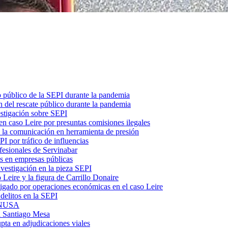
o público de la SEPI durante la pandemia
 del rescate público durante la pandemia
estigación sobre SEPI
n caso Leire por presuntas comisiones ilegales
ó la comunicación en herramienta de presión
I por tráfico de influencias
fesionales de Servinabar
s en empresas públicas
vestigación en la pieza SEPI
 Leire y la figura de Carrillo Donaire
tigado por operaciones económicas en el caso Leire
delitos en la SEPI
 ENUSA
l Santiago Mesa
upta en adjudicaciones viales