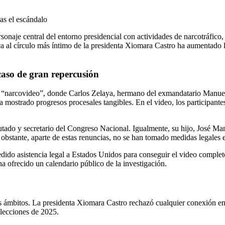
ica al círculo más íntimo de la presidenta Xiomara Castro ha aumentado 
 caso de gran repercusión
o “narcovideo”, donde Carlos Zelaya, hermano del exmandatario Manuel
 ha mostrado progresos procesales tangibles. En el video, los participa
utado y secretario del Congreso Nacional. Igualmente, su hijo, José Man
o obstante, aparte de estas renuncias, no se han tomado medidas legales e
edido asistencia legal a Estados Unidos para conseguir el video complet
a ofrecido un calendario público de la investigación.
 ámbitos. La presidenta Xiomara Castro rechazó cualquier conexión entre 
elecciones de 2025.