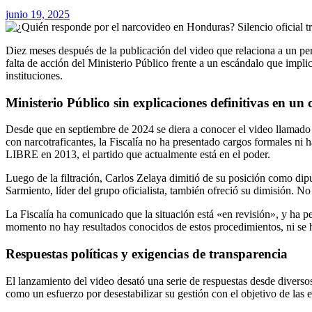
junio 19, 2025
Diez meses después de la publicación del video que relaciona a un personaje central del entorno presidencial con actividades de narcotráfico, la Fiscalía de Honduras sigue sin presentar resultados tangibles. La
falta de acción del Ministerio Público frente a un escándalo que impl
instituciones.
Ministerio Público sin explicaciones definitivas en un
Desde que en septiembre de 2024 se diera a conocer el video llamad
con narcotraficantes, la Fiscalía no ha presentado cargos formales ni
LIBRE en 2013, el partido que actualmente está en el poder.
Luego de la filtración, Carlos Zelaya dimitió de su posición como dip
Sarmiento, líder del grupo oficialista, también ofreció su dimisión. N
La Fiscalía ha comunicado que la situación está «en revisión», y ha p
momento no hay resultados conocidos de estos procedimientos, ni se h
Respuestas políticas y exigencias de transparencia
El lanzamiento del video desató una serie de respuestas desde diversos
como un esfuerzo por desestabilizar su gestión con el objetivo de las 