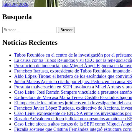
julio 26, 2026
Busqueda
Buscar:
Noticias Recientes
Tubos Reunidos en el centro de la investigación por el préstam
La causa contra Tubos Reunidos y su CEO por la renegociación
Presunción de inocencia para Miguel Ángel Figueroa en la inv
Francisco Irazusta, expresidente de Tubos Reunidos, imputado e
Aldo López-Tirone: el heredero de los escándalos que convirti
Julián Mateos Aparicio citado por el juez Pedraz en la causa SEP
Presunta malversación en SEPI involucra a Mikel Arrarás y pro
Caso Leire: José Ramón Sempere vinculado a presuntos amaño
Exdirectora de Mercasa María Teresa Castillo Pasalodos bajo in
El impacto de los informes jurídicos en la investigación del caso
Francisco Javier López Buciega, exdirectivo de Acciona, inves
Caso Leire: expresidente de ENUSA entre los investigados por 
Rosario Arévalo en el foco judicial por presuntos amaños en
Caso Leire afecta a altos cargos de la SEPI como Miguel Ánge
Fiscalía sostiene que Cristina Fernández integró estructura corr