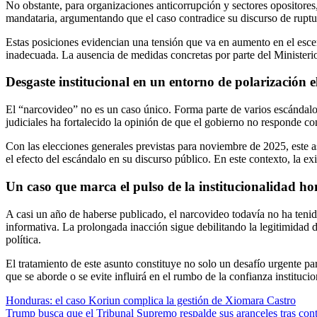
No obstante, para organizaciones anticorrupción y sectores opositores,
mandataria, argumentando que el caso contradice su discurso de ruptur
Estas posiciones evidencian una tensión que va en aumento en el escen
inadecuada. La ausencia de medidas concretas por parte del Ministeri
Desgaste institucional en un entorno de polarización e
El “narcovideo” no es un caso único. Forma parte de varios escándalo
judiciales ha fortalecido la opinión de que el gobierno no responde co
Con las elecciones generales previstas para noviembre de 2025, este a
el efecto del escándalo en su discurso público. En este contexto, la e
Un caso que marca el pulso de la institucionalidad h
A casi un año de haberse publicado, el narcovideo todavía no ha tenido
informativa. La prolongada inacción sigue debilitando la legitimidad d
política.
El tratamiento de este asunto constituye no solo un desafío urgente p
que se aborde o se evite influirá en el rumbo de la confianza instituci
Navegación
Honduras: el caso Koriun complica la gestión de Xiomara Castro
Trump busca que el Tribunal Supremo respalde sus aranceles tras cont