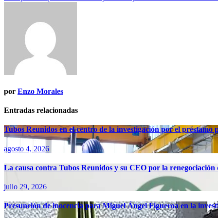
de
entradas
por
Enzo Morales
Entradas relacionadas
Tubos Reunidos en el centro de la investigación por el préstamo
agosto 4, 2026
La causa contra Tubos Reunidos y su CEO por la renegociación d
julio 29, 2026
Presunción de inocencia para Miguel Ángel Figueroa en la inves