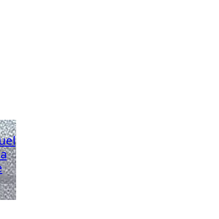
uel
la
e