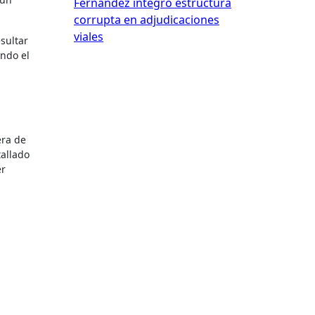
Fernández integró estructura
corrupta en adjudicaciones
viales
sultar
endo el
era de
tallado
er