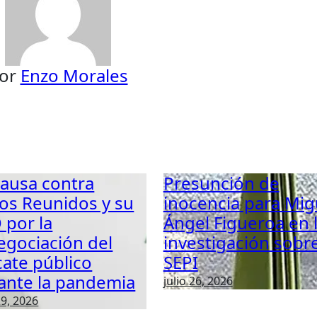
or
Enzo Morales
causa contra
Presunción de
os Reunidos y su
inocencia para Mig
 por la
Ángel Figueroa en 
egociación del
investigación sobr
cate público
SEPI
ante la pandemia
julio 26, 2026
29, 2026