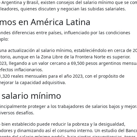
 Argentina y Brasil, existen consejos del salario mínimo que se c
leadores, quienes discuten y negocian las subidas salariales.
imos en América Latina
ndes diferencias entre países, influenciado por las condiciones
mplo:
una actualización al salario mínimo, estableciéndolo en cerca de 2
torio, aunque en la Zona Libre de la Frontera Norte es superior.
23, llegando a un valor cercano a 69,500 pesos argentinos mensu
ectos inflacionarios.
 1,320 reales mensuales para el año 2023, con el propósito de
mejorar la capacidad adquisitiva.
 salario mínimo
incipalmente proteger a los trabajadores de salarios bajos y mejor
iversos desafíos.
bien establecido puede reducir la pobreza y la desigualdad,
adores y dinamizando así el consumo interno. Un estudio del Banc
nto del salario mínimo podría, bajo ciertas circunstancias, tener