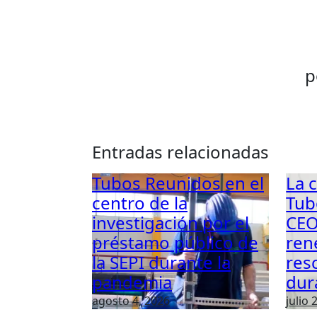
p
Entradas relacionadas
Tubos Reunidos en el
La 
centro de la
Tub
investigación por el
CEO
préstamo público de
ren
la SEPI durante la
res
pandemia
dur
agosto 4, 2026
julio 