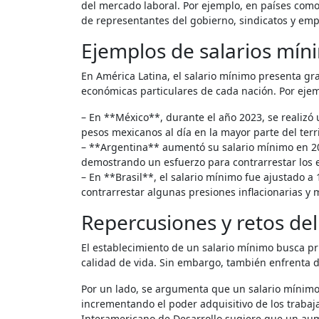
del mercado laboral. Por ejemplo, en países como
de representantes del gobierno, sindicatos y emp
Ejemplos de salarios mín
En América Latina, el salario mínimo presenta gra
económicas particulares de cada nación. Por eje
– En **México**, durante el año 2023, se realizó 
pesos mexicanos al día en la mayor parte del terri
– **Argentina** aumentó su salario mínimo en 20
demostrando un esfuerzo para contrarrestar los ef
– En **Brasil**, el salario mínimo fue ajustado a
contrarrestar algunas presiones inflacionarias y 
Repercusiones y retos del
El establecimiento de un salario mínimo busca pr
calidad de vida. Sin embargo, también enfrenta d
Por un lado, se argumenta que un salario mínimo 
incrementando el poder adquisitivo de los trabaj
Interamericano de Desarrollo sugiere que un aume