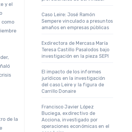
e y el
o
Caso Leire: José Ramón
Sempere vinculado a presuntos
o, como
amaños en empresas públicas
viembre
Exdirectora de Mercasa María
Teresa Castillo Pasalodos bajo
investigación en la pieza SEPI
der,
eñaló
El impacto de los informes
risis
jurídicos en la investigación
del caso Leire y la figura de
Carrillo Donaire
Francisco Javier López
Buciega, exdirectivo de
ro de la
Acciona, investigado por
operaciones económicas en el
de