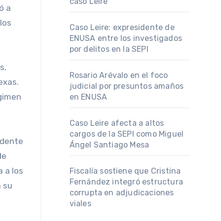
caso Leire
ó a
los
Caso Leire: expresidente de
ENUSA entre los investigados
por delitos en la SEPI
s,
Rosario Arévalo en el foco
exas.
judicial por presuntos amaños
égimen
en ENUSA
Caso Leire afecta a altos
cargos de la SEPI como Miguel
idente
Ángel Santiago Mesa
de
 a los
Fiscalía sostiene que Cristina
Fernández integró estructura
a su
corrupta en adjudicaciones
viales