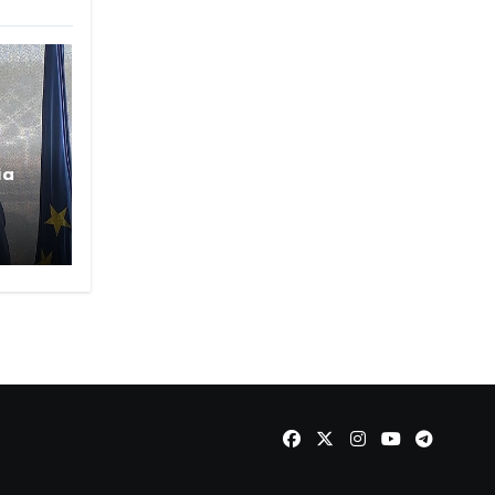
ia
EPI