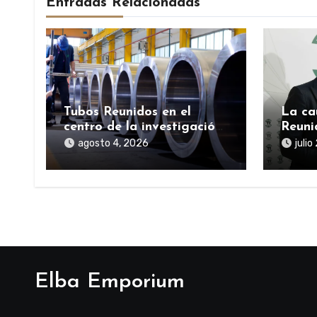
Entradas Relacionadas
Tubos Reunidos en el
La ca
centro de la investigación
Reuni
por el préstamo público de
reneg
agosto 4, 2026
julio
la SEPI durante la
públi
pandemia
pand
Elba Emporium