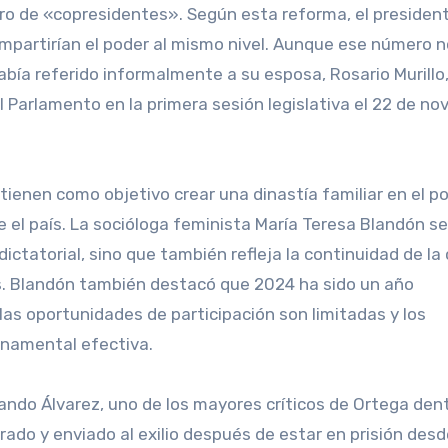
ero de «copresidentes». Según esta reforma, el president
ompartirían el poder al mismo nivel. Aunque ese número n
había referido informalmente a su esposa, Rosario Murill
 Parlamento en la primera sesión legislativa el 22 de no
ienen como objetivo crear una dinastía familiar en el po
re el país. La socióloga feminista María Teresa Blandón s
ctatorial, sino que también refleja la continuidad de la c
s. Blandón también destacó que 2024 ha sido un año
 las oportunidades de participación son limitadas y los
rnamental efectiva.
ando Álvarez, uno de los mayores críticos de Ortega dent
iberado y enviado al exilio después de estar en prisión des