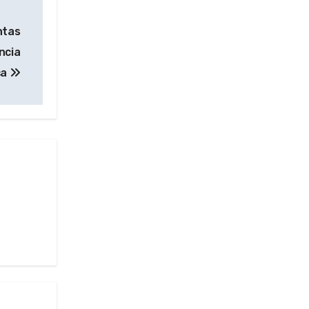
ntas
ncia
ca