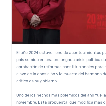
El año 2024 estuvo lleno de acontecimientos políticos y sociales que determinaron el rumbo de Nicaragua, un
país sumido en una prolongada crisis política d
aprobación de reformas constitucionales para con
clave de la oposición y la muerte del hermano d
crítico de su gobierno.
Uno de los hechos más polémicos del año fue la
noviembre. Esta propuesta, que modifica más de