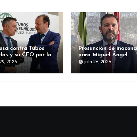
usa contra Tubos
Presunción de inocenc
dos y su CEO por la
para Miguel Ángel
ociación del rescate
Figueroa en la
 29, 2026
julio 26, 2026
co durante la
investigación sobre S
emia