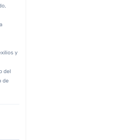
do,
a
xilios y
o del
o de