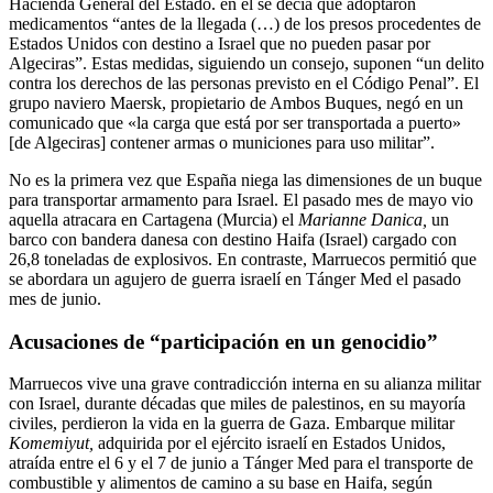
Hacienda General del Estado. en él se decía que adoptaron
medicamentos “antes de la llegada (…) de los presos procedentes de
Estados Unidos con destino a Israel que no pueden pasar por
Algeciras”. Estas medidas, siguiendo un consejo, suponen “un delito
contra los derechos de las personas previsto en el Código Penal”. El
grupo naviero Maersk, propietario de Ambos Buques, negó en un
comunicado que «la carga que está por ser transportada a puerto»
[de Algeciras] contener armas o municiones para uso militar”.
No es la primera vez que España niega las dimensiones de un buque
para transportar armamento para Israel. El pasado mes de mayo vio
aquella atracara en Cartagena (Murcia) el
Marianne Danica,
un
barco con bandera danesa con destino Haifa (Israel) cargado con
26,8 toneladas de explosivos. En contraste, Marruecos permitió que
se abordara un agujero de guerra israelí en Tánger Med el pasado
mes de junio.
Acusaciones de “participación en un genocidio”
Marruecos vive una grave contradicción interna en su alianza militar
con Israel, durante décadas que miles de palestinos, en su mayoría
civiles, perdieron la vida en la guerra de Gaza. Embarque militar
Komemiyut,
adquirida por el ejército israelí en Estados Unidos,
atraída entre el 6 y el 7 de junio a Tánger Med para el transporte de
combustible y alimentos de camino a su base en Haifa, según