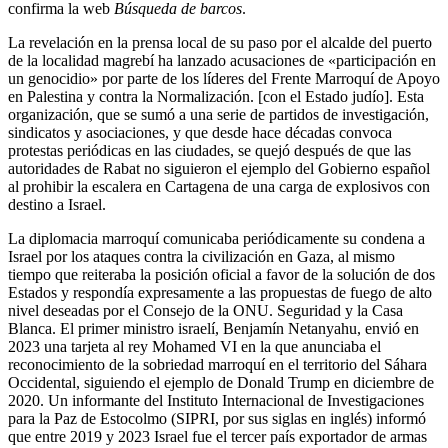
confirma la web
Búsqueda de barcos
.
La revelación en la prensa local de su paso por el alcalde del puerto
de la localidad magrebí ha lanzado acusaciones de «participación en
un genocidio» por parte de los líderes del Frente Marroquí de Apoyo
en Palestina y contra la Normalización. [con el Estado judío]. Esta
organización, que se sumó a una serie de partidos de investigación,
sindicatos y asociaciones, y que desde hace décadas convoca
protestas periódicas en las ciudades, se quejó después de que las
autoridades de Rabat no siguieron el ejemplo del Gobierno español
al prohibir la escalera en Cartagena de una carga de explosivos con
destino a Israel.
La diplomacia marroquí comunicaba periódicamente su condena a
Israel por los ataques contra la civilización en Gaza, al mismo
tiempo que reiteraba la posición oficial a favor de la solución de dos
Estados y respondía expresamente a las propuestas de fuego de alto
nivel deseadas por el Consejo de la ONU. Seguridad y la Casa
Blanca. El primer ministro israelí, Benjamín Netanyahu, envió en
2023 una tarjeta al rey Mohamed VI en la que anunciaba el
reconocimiento de la sobriedad marroquí en el territorio del Sáhara
Occidental, siguiendo el ejemplo de Donald Trump en diciembre de
2020. Un informante del Instituto Internacional de Investigaciones
para la Paz de Estocolmo (SIPRI, por sus siglas en inglés) informó
que entre 2019 y 2023 Israel fue el tercer país exportador de armas