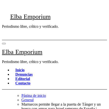
Saltar
al
contenido
Elba Emporium
Periodismo libre, crítico y verificado.
Elba Emporium
Periodismo libre, crítico y verificado.
Inicio
Denuncias
Editorial
Contacto
Página de inicio
General
Marruecos permite llegar a la puerta de Tánger y un
hueco con armas para Israel veterano de España |