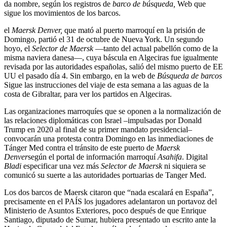
da nombre, según los registros de
barco de búsqueda,
Web que
sigue los movimientos de los barcos.
el
Maersk Denver,
que mató al puerto marroquí en la prisión de
Domingo, partió el 31 de octubre de Nueva York. Un segundo
hoyo, el
Selector de Maersk
—tanto del actual pabellón como de la
misma naviera danesa—, cuya báscula en Algeciras fue igualmente
revisada por las autoridades españolas, salió del mismo puerto de EE
UU el pasado día 4. Sin embargo, en la web de
Búsqueda de barcos
Sigue las instrucciones del viaje de esta semana a las aguas de la
costa de Gibraltar, para ver los partidos en Algeciras.
Las organizaciones marroquíes que se oponen a la normalización de
las relaciones diplomáticas con Israel –impulsadas por Donald
Trump en 2020 al final de su primer mandato presidencial–
convocarán una protesta contra Domingo en las inmediaciones de
Tánger Med contra el tránsito de este puerto de
Maersk
Denver
según el portal de información marroquí
Asahifa
. Digital
Bladi
especificar una vez más
Selector de Maersk
ni siquiera se
comunicó su suerte a las autoridades portuarias de Tanger Med.
Los dos barcos de Maersk citaron que “nada escalará en España”,
precisamente en el PAÍS los jugadores adelantaron un portavoz del
Ministerio de Asuntos Exteriores, poco después de que Enrique
Santiago, diputado de Sumar, hubiera presentado un escrito ante la