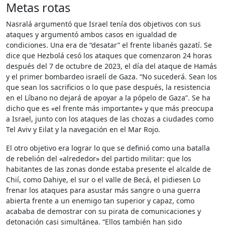
Metas rotas
Nasralá argumentó que Israel tenía dos objetivos con sus
ataques y argumentó ambos casos en igualdad de
condiciones. Una era de “desatar” el frente libanés gazatí. Se
dice que Hezbolá cesó los ataques que comenzaron 24 horas
después del 7 de octubre de 2023, el día del ataque de Hamás
y el primer bombardeo israelí de Gaza. “No sucederá. Sean los
que sean los sacrificios o lo que pase después, la resistencia
en el Líbano no dejará de apoyar a la pópelo de Gaza”. Se ha
dicho que es «el frente más importante» y que más preocupa
a Israel, junto con los ataques de las chozas a ciudades como
Tel Aviv y Eilat y la navegación en el Mar Rojo.
El otro objetivo era lograr lo que se definió como una batalla
de rebelión del «alrededor» del partido militar: que los
habitantes de las zonas donde estaba presente el alcalde de
Chií, ​​como Dahiye, el sur o el valle de Becá, el pidiesen Lo
frenar los ataques para asustar más sangre o una guerra
abierta frente a un enemigo tan superior y capaz, como
acababa de demostrar con su pirata de comunicaciones y
detonación casi simultánea. “Ellos también han sido