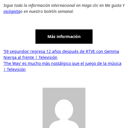
Sigue toda la información internacional en
Haga clic en Me gusta
Y
incógnita
o en
nuestro boletín semanal
.
Más información
Navegación
’59 segundos’ regresa 12 años después de RTVE con Gemma
Nierga al frente | Televisión
de
‘The Way’ es mucho más nostálgico que el juego de la música
entradas
| Televisión