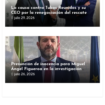
La causa contra Tubos Reunidos y su
CEO por la renegociación del rescate
público durante la pandemia
julio 29, 2026
Presunción de inocencia para Miguel
Ángel Figueroa en la investigación
sobre SEPI
julio 26, 2026