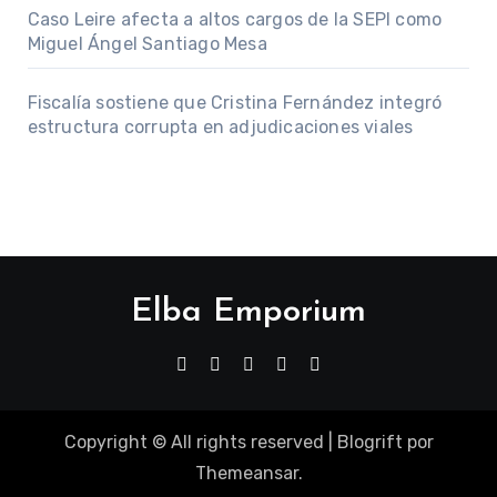
Caso Leire afecta a altos cargos de la SEPI como
Miguel Ángel Santiago Mesa
Fiscalía sostiene que Cristina Fernández integró
estructura corrupta en adjudicaciones viales
Elba Emporium
Copyright © All rights reserved
|
Blogrift
por
Themeansar
.